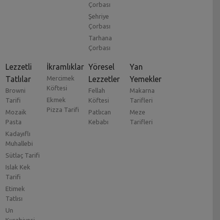
Çorbası
Şehriye
Çorbası
Tarhana
Çorbası
Lezzetli
İkramlıklar
Yöresel
Yan
Tatlılar
Mercimek
Lezzetler
Yemekler
Köftesi
Browni
Fellah
Makarna
Ekmek
Tarifi
Köftesi
Tarifleri
Pizza Tarifi
Mozaik
Patlıcan
Meze
Pasta
Kebabı
Tarifleri
Kadayıflı
Muhallebi
Sütlaç Tarifi
Islak Kek
Tarifi
Etimek
Tatlısı
Un
Kurabiyesi