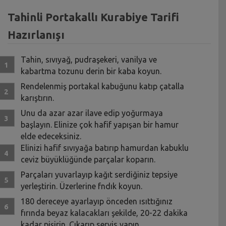
Tahinli Portakallı Kurabiye Tarifi
Hazırlanışı
Tahin, sıvıyağ, pudraşekeri, vanilya ve
kabartma tozunu derin bir kaba koyun.
Rendelenmiş portakal kabuğunu katıp çatalla
karıştırın.
Unu da azar azar ilave edip yoğurmaya
başlayın. Elinize çok hafif yapışan bir hamur
elde edeceksiniz.
Elinizi hafif sıvıyağa batırıp hamurdan kabuklu
ceviz büyüklüğünde parçalar koparın.
Parçaları yuvarlayıp kağıt serdiğiniz tepsiye
yerleştirin. Üzerlerine fndık koyun.
180 dereceye ayarlayıp önceden ısıttığınız
fırında beyaz kalacakları şekilde, 20-22 dakika
kadar pişirin. Çıkarıp servis yapın.