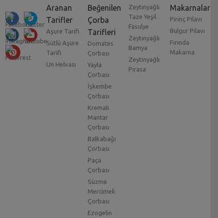
Aranan
Beğenilen
Zeytinyağlı
Makarnalar
Taze Yeşil
Tarifler
Çorba
Pirinç Pilavı
Fasulye
Bulgur Pilavı
Aşure Tarifi
Tarifleri
Zeytinyağlı
Fırında
Sütlü Aşure
Domates
Bamya
Makarna
Tarifi
Çorbası
Zeytinyağlı
Un Helvası
Yayla
Pırasa
Çorbası
İşkembe
Çorbası
Kremalı
Mantar
Çorbası
Balkabağı
Çorbası
Paça
Çorbası
Süzme
Mercimek
Çorbası
Ezogelin