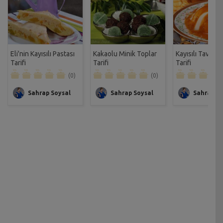
Eli'nin Kayısılı Pastası
Kakaolu Minik Toplar
Kayısılı Tavuk
Tarifi
Tarifi
Tarifi
(0)
(0)
Sahrap Soysal
Sahrap Soysal
Sahrap So