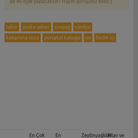
de mi öyle yapacaksın? Haydi görüşünü bildir:)
tahin
pudra şekeri
sıvıyağ
vanilya
kabartma tozu
portakal kabuğu
un
fındık içi
En Çok
En
Zeytinyağlılar
Pilav ve