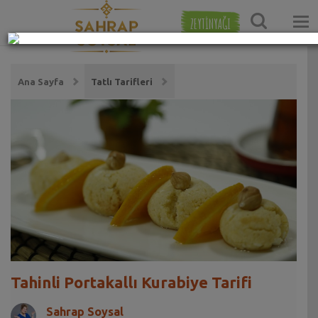
ZEYTİNYAĞI
Ana Sayfa
Tatlı Tarifleri
Tahinli Portakallı Kurabiye Tarifi
Sahrap Soysal