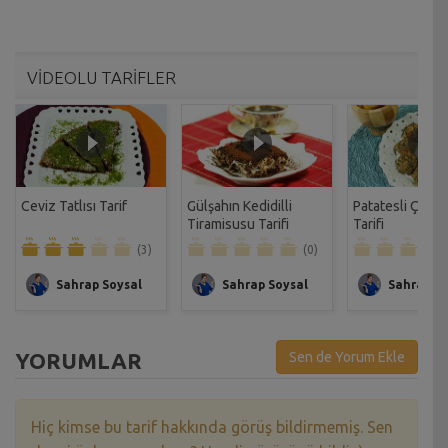
VİDEOLU TARİFLER
Ceviz Tatlısı Tarif
Gülşahın Kedidilli
Patatesli Çıtır 
Tiramisusu Tarifi
Tarifi
(3)
(0)
Sahrap Soysal
Sahrap Soysal
Sahrap So
YORUMLAR
Sen de Yorum Ekle
Hiç kimse bu tarif hakkında görüş bildirmemiş. Sen