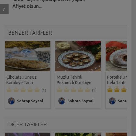
Afiyet olsun...
BENZER TARİFLER
Çikolatalı Unsuz
Muzlu Tahinli
Portakallı You
Kurabiye Tarifi
Pekmezli Kurabiye
Keki Tarifi
Tarifi
(1)
(1)
Sahrap Soysal
Sahrap Soysal
Sahrap So
DİĞER TARİFLER