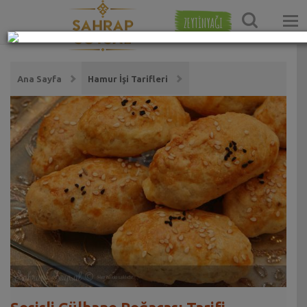
ZEYTİNYAĞI
Ana Sayfa
Hamur İşi Tarifleri