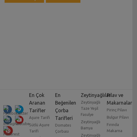
En Çok
En
Zeytinyağlılar
Pilav ve
Aranan
Beğenilen
Zeytinyağlı
Makarnalar
Taze Yeşil
Tarifler
Çorba
Pirinç Pilavı
Fasulye
Bulgur Pilavı
Aşure Tarifi
Tarifleri
Zeytinyağlı
Fırında
Sütlü Aşure
Domates
Bamya
Makarna
Tarifi
Çorbası
Zeytinyağlı