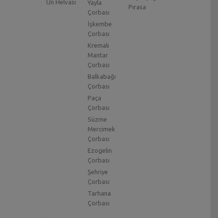
Un Helvası
Yayla
Pırasa
Çorbası
İşkembe
Çorbası
Kremalı
Mantar
Çorbası
Balkabağı
Çorbası
Paça
Çorbası
Süzme
Mercimek
Çorbası
Ezogelin
Çorbası
Şehriye
Çorbası
Tarhana
Çorbası