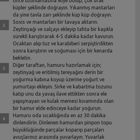
önce uzunlamasına ikiye bölüp, çok ufak
küpler şeklinde doğrayın. Yıkanmış mantarları
da yine tavla zarı şeklinde küp küp doğrayın.
Sosis ve mantarları bir tavaya aktarın.
Zeytinyağı ve salçayı ekleyip tahta bir kaşıkla
sürekli karıştırarak 4-5 dakika kadar kavurun.
Ocaktan alıp tuz ve karabiberi serpiştirdikten
sonra karıştırın ve soğuması için bir kenarda
bekletin.
Diğer taraftan, hamuru hazırlamak için;
zeytinyağ ve eritilmiş tereyağını derin bir
yoğurma kabına koyup üzerine yoğurt ve
yumurtayı ekleyin. Sirke ve kabartma tozunu
katıp unu da yavaş ilave ettikten sonra ele
yapışmayan ve kulak memesi kıvamında olan
bir hamur elde edinceye kadar yoğurun.
Hamuru oda sıcaklığında en az 30 dakika
dinlendirin. Dinlenen hamurdan pinpon topu
büyüklüğünde parçalar koparıp parçaları
avuçlarınız arasında yuvarlayın. Yuvarlak