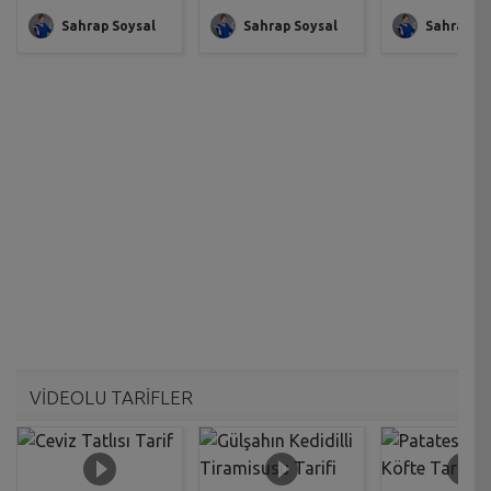
Sahrap Soysal
Sahrap Soysal
Sahrap So
VİDEOLU TARİFLER