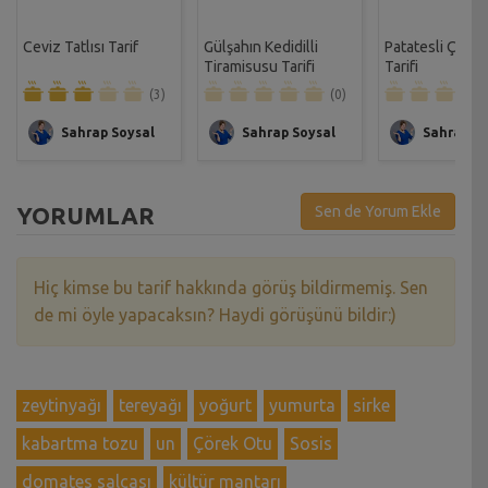
Ceviz Tatlısı Tarif
Gülşahın Kedidilli
Patatesli Çıtır 
Tiramisusu Tarifi
Tarifi
(3)
(0)
Sahrap Soysal
Sahrap Soysal
Sahrap So
YORUMLAR
Sen de Yorum Ekle
Hiç kimse bu tarif hakkında görüş bildirmemiş. Sen
de mi öyle yapacaksın? Haydi görüşünü bildir:)
zeytinyağı
tereyağı
yoğurt
yumurta
sirke
kabartma tozu
un
Çörek Otu
Sosis
domates salçası
kültür mantarı