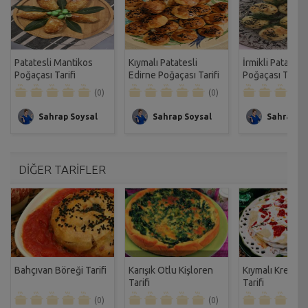
Patatesli Mantikos
Kıymalı Patatesli
İrmikli Patatesl
Poğaçası Tarifi
Edirne Poğaçası Tarifi
Poğaçası Tarifi
(0)
(0)
Sahrap Soysal
Sahrap Soysal
Sahrap So
DİĞER TARİFLER
Bahçıvan Böreği Tarifi
Karışık Otlu Kişloren
Kıymalı Krep Ku
Tarifi
Tarifi
(0)
(0)