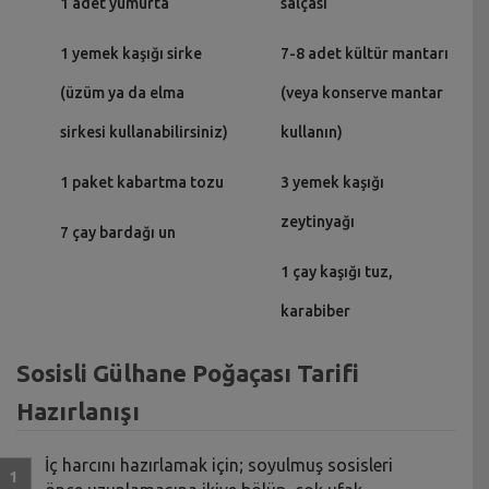
1 adet yumurta
salçası
1 yemek kaşığı sirke
7-8 adet kültür mantarı
(üzüm ya da elma
(veya konserve mantar
sirkesi kullanabilirsiniz)
kullanın)
1 paket kabartma tozu
3 yemek kaşığı
zeytinyağı
7 çay bardağı un
1 çay kaşığı tuz,
karabiber
Sosisli Gülhane Poğaçası Tarifi
Hazırlanışı
İç harcını hazırlamak için; soyulmuş sosisleri