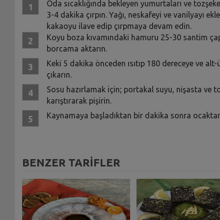
Oda sıcaklığında bekleyen yumurtaları ve tozşeker
3-4 dakika çırpın. Yağı, neskafeyi ve vanilyayı ekl
kakaoyu ilave edip çırpmaya devam edin.
Koyu boza kıvamındaki hamuru 25-30 santim çapı
borcama aktarın.
Keki 5 dakika önceden ısıtıp 180 dereceye ve alt-
çıkarın.
Sosu hazırlamak için; portakal suyu, nişasta ve to
karıştırarak pişirin.
Kaynamaya başladıktan bir dakika sonra ocaktan a
BENZER TARİFLER