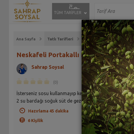
TÜM TARİFLER
Ana Sayfa
Tatlı Tarifleri
Neskafeli Portakallı Kek Tarifi
Sahrap Soysal
(0)
İsterseniz sosu kullanmayıp kek ılık haldeyken üzerine
2 su bardağı soğuk süt de gezdirebilirsiniz.
Hazırlama 45 dakika
6 Kişilik