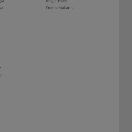
mya
Bulgur Pilavı
sa
Fırında Makarna
r
ri