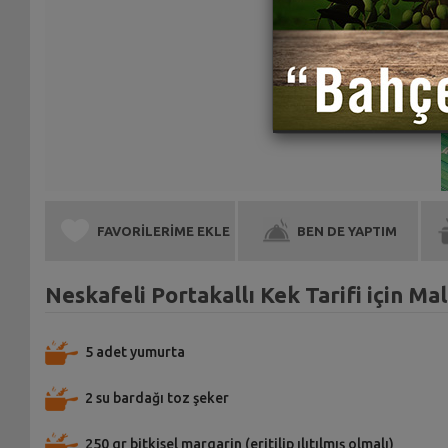
FAVORİLERİME EKLE
BEN DE YAPTIM
Neskafeli Portakallı Kek Tarifi için M
5 adet yumurta
2 su bardağı toz şeker
250 gr bitkisel margarin (eritilip ılıtılmış olmalı)