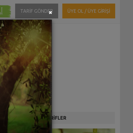
ĞI
Close
TARİF GÖNDER
ÜYE OL / ÜYE GİRİŞİ
×
DİĞER TARİFLER