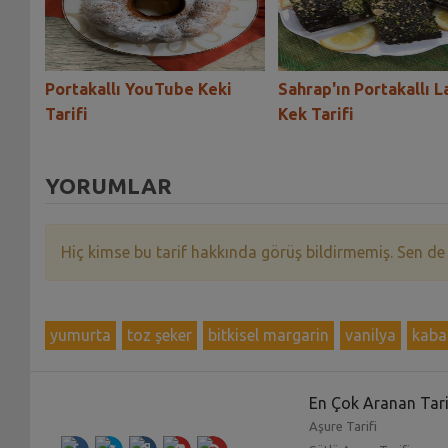
iye
Portakallı YouTube Keki
Sahrap'ın Portakallı L
Tarifi
Kek Tarifi
YORUMLAR
Hiç kimse bu tarif hakkında görüş bildirmemiş. Sen de
yumurta
toz şeker
bitkisel margarin
vanilya
kaba
En Çok Aranan Tari
Aşure Tarifi