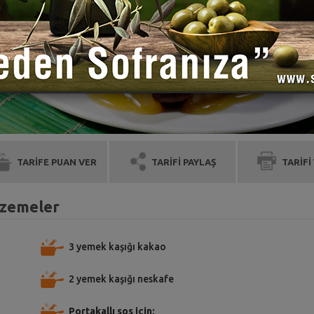
TARİFE PUAN VER
TARİFİ PAYLAŞ
TARİFİ
alzemeler
3 yemek kaşığı kakao
2 yemek kaşığı neskafe
Portakallı sos için;