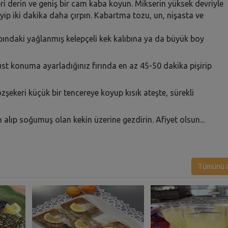
i derin ve geniş bir cam kaba koyun. Mikserin yüksek devriyle
eyip iki dakika daha çırpın. Kabartma tozu, un, nişasta ve
ndaki yağlanmış kelepçeli kek kalıbına ya da büyük boy
üst konuma ayarladığınız fırında en az 45-50 dakika pişirip
zşekeri küçük bir tencereye koyup kısık ateşte, sürekli
lıp soğumuş olan kekin üzerine gezdirin. Afiyet olsun...
Tümünü G