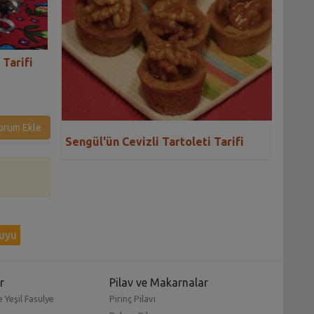
 Tarifi
Fırında Portakallı Yılbaşı
Gülçin'in Portakal
Tavuğu Tarifi
Tarifi
orum Ekle
Sengül'ün Cevizli Tartoleti Tarifi
suyu
r
Pilav ve Makarnalar
 Yeşil Fasulye
Pirinç Pilavı