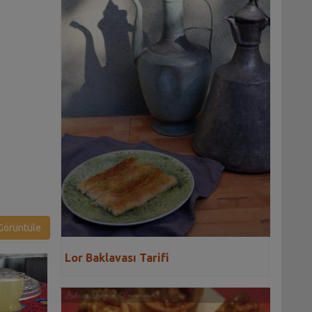
örüntüle
Lor Baklavası Tarifi