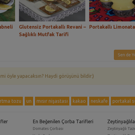
abneli
Glutensiz Portakallı Revani –
Portakallı Limonata
Sağlıklı Mutfak Tarifi
Sen de Y
 mi öyle yapacaksın? Haydi görüşünü bildir:)
rtma tozu
un
mısır nişastası
kakao
neskafe
portakal 
fler
En Beğenilen Çorba Tarifleri
Zeytinyağlıla
Domates Çorbası
Zeytinyağlı Taze