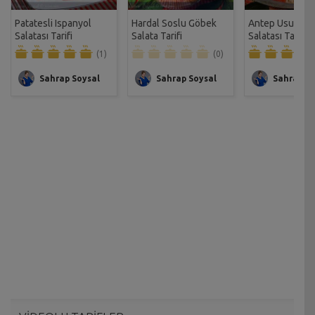
Patatesli Ispanyol
Hardal Soslu Göbek
Antep Usulü Pa
Salatası Tarifi
Salata Tarifi
Salatası Tarifi
(1)
(0)
Sahrap Soysal
Sahrap Soysal
Sahrap So