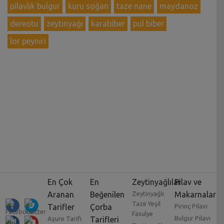
pilavlık bulgur
kuru soğan
taze nane
maydanoz
dereotu
zeytinyağı
karabiber
pul biber
lor peyniri
En Çok
En
Zeytinyağlılar
Pilav ve
Aranan
Beğenilen
Zeytinyağlı
Makarnalar
Taze Yeşil
Tarifler
Çorba
Pirinç Pilavı
Fasulye
Bulgur Pilavı
Aşure Tarifi
Tarifleri