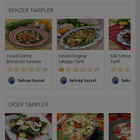
BENZER TARİFLER
Cevizli Deniz
Cevizli Enginar
Kök Sebze Sala
Börülcesi Salatası
Salatası Tarifi
Tarifi
Tarifi
(0)
(3)
Sahrap Soysal
Sahrap Soysal
Sahrap So
DİĞER TARİFLER