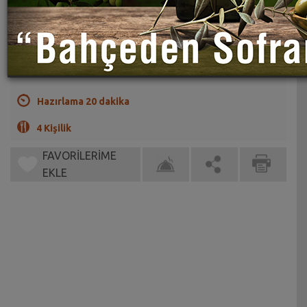
Bu salata hem sağlıklı hem hafif hem de sizi uzun süre
tok tutar.
(0)
Hazırlama 20 dakika
4 Kişilik
FAVORİLERİME
EKLE