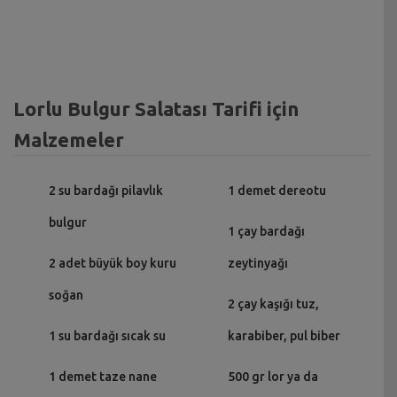
Lorlu Bulgur Salatası Tarifi için
Malzemeler
2 su bardağı pilavlık
1 demet dereotu
bulgur
1 çay bardağı
2 adet büyük boy kuru
zeytinyağı
soğan
2 çay kaşığı tuz,
1 su bardağı sıcak su
karabiber, pul biber
1 demet taze nane
500 gr lor ya da