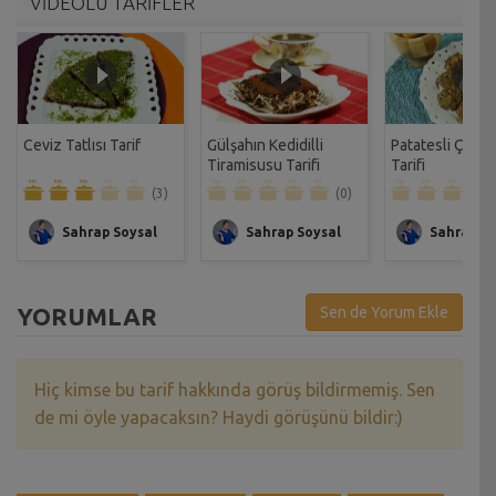
VİDEOLU TARİFLER
Ceviz Tatlısı Tarif
Gülşahın Kedidilli
Patatesli Çıtır 
Tiramisusu Tarifi
Tarifi
(3)
(0)
Sahrap Soysal
Sahrap Soysal
Sahrap So
YORUMLAR
Sen de Yorum Ekle
Hiç kimse bu tarif hakkında görüş bildirmemiş. Sen
de mi öyle yapacaksın? Haydi görüşünü bildir:)