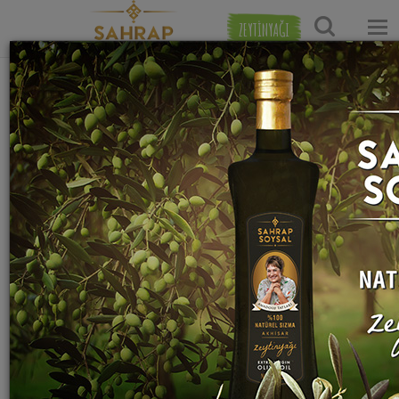
ZEYTİNYAĞI
Ana Sayfa
Salata Tarifleri
Lorlu Bulgur Salatası Tarifi
Sahrap Soysal