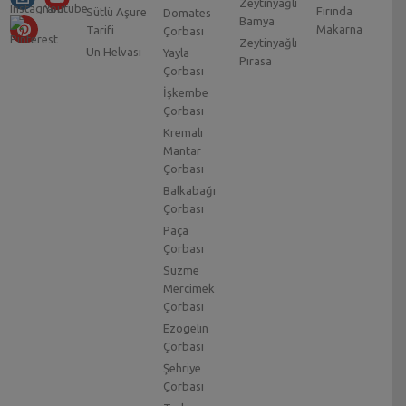
Zeytinyağlı
Fırında
Sütlü Aşure
Domates
Bamya
Makarna
Tarifi
Çorbası
Zeytinyağlı
Un Helvası
Yayla
Pırasa
Çorbası
İşkembe
Çorbası
Kremalı
Mantar
Çorbası
Balkabağı
Çorbası
Paça
Çorbası
Süzme
Mercimek
Çorbası
Ezogelin
Çorbası
Şehriye
Çorbası