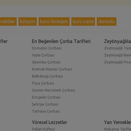
rabiber
kimyon
kuru fesleğen
kuru nane
dereotu
fler
En Beğenilen Çorba Tarifleri
Zeytinyağlıla
Domates Çorbası
Zeytinyağlı Taze
Yayla Çorbası
Zeytinyağlı Ba
İşkembe Çorbası
Zeytinyağlı Pıra
Kremalı Mantar Çorbası
Balkabağı Çorbası
Paça Çorbası
Süzme Mercimek Çorbası
Ezogelin Çorbası
Şehriye Çorbası
Tarhana Çorbası
Yöresel Lezzetler
Yan Yemekle
Fellah Köftesi
Makarna Tarifle