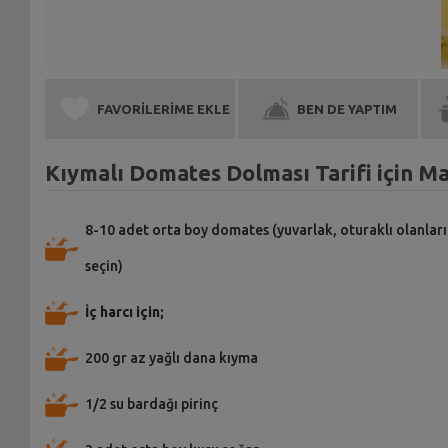
FAVORİLERİME EKLE
BEN DE YAPTIM
Kıymalı Domates Dolması Tarifi için M
8-10 adet orta boy domates (yuvarlak, oturaklı olanları
seçin)
İç harcı için;
200 gr az yağlı dana kıyma
1/2 su bardağı pirinç