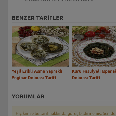
BENZER TARİFLER
ahar
Yeşil Erikli Asma Yapraklı
Kuru Fasulyeli Ispana
Enginar Dolması Tarifi
Dolması Tarifi
YORUMLAR
Hiç kimse bu tarif hakkında görüş bildirmemiş. Sen de