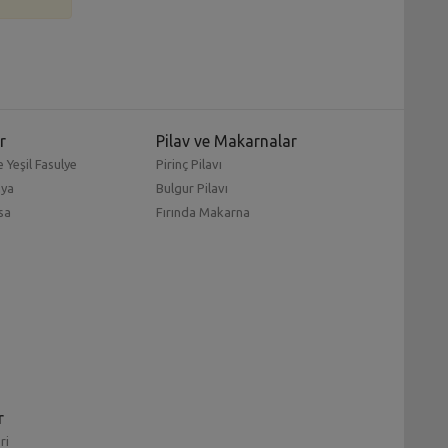
r
Pilav ve Makarnalar
 Yeşil Fasulye
Pirinç Pilavı
mya
Bulgur Pilavı
sa
Fırında Makarna
r
ri