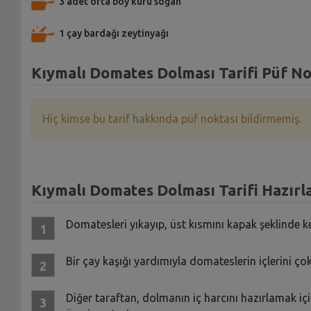
3 adet orta boy kuru soğan
1 çay bardağı zeytinyağı
Kıymalı Domates Dolması Tarifi Püf No
Hiç kimse bu tarif hakkında püf noktası bildirmemiş.
Kıymalı Domates Dolması Tarifi Hazırla
Domatesleri yıkayıp, üst kısmını kapak şeklinde k
Bir çay kaşığı yardımıyla domateslerin içlerini ço
Diğer taraftan, dolmanın iç harcını hazırlamak için