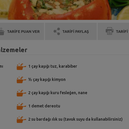
TARİFE PUAN VER
TARİFİ PAYLAŞ
TARİFİ
alzemeler
nı
1 çay kaşığı tuz, karabiber
½ çay kaşığı kimyon
2 çay kaşığı kuru fesleğen, nane
1 demet dereotu
2 su bardağı ılık su (tavuk suyu da kullanabilirsiniz)