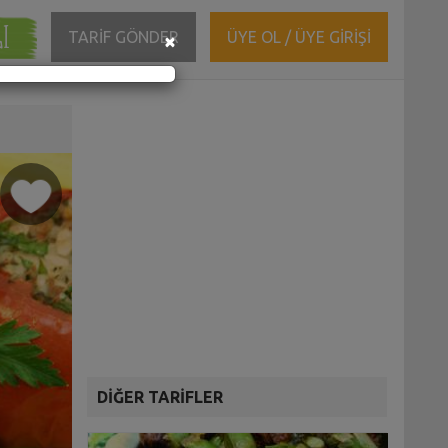
ĞI
Close
TARİF GÖNDER
ÜYE OL / ÜYE GİRİŞİ
×
DİĞER TARİFLER