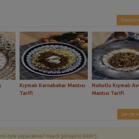
Tümünü G
k
Kıymalı Karnabahar Mantısı
Nohutlu Kıymalı A
Tarifi
Mantısı Tarifi
Sen de Y
 mi öyle yapacaksın? Haydi görüşünü bildir:)