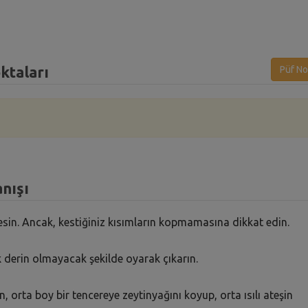
ktaları
Püf No
nışı
esin. Ancak, kestiğiniz kısımların kopmamasına dikkat edin.
k derin olmayacak şekilde oyarak çıkarın.
, orta boy bir tencereye zeytinyağını koyup, orta ısılı ateşin