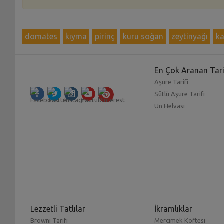
domates
kıyma
pirinç
kuru soğan
zeytinyağı
ka
En Çok Aranan Tari
Aşure Tarifi
Sütlü Aşure Tarifi
Un Helvası
Lezzetli Tatlılar
İkramlıklar
Browni Tarifi
Mercimek Köftesi