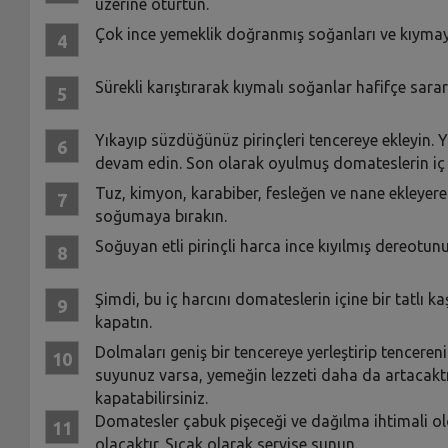
üzerine oturtun.
Çok ince yemeklik doğranmış soğanları ve kıymayı
Sürekli karıştırarak kıymalı soğanlar hafifçe sar
Yıkayıp süzdüğünüz pirinçleri tencereye ekleyin
devam edin. Son olarak oyulmuş domateslerin iç kı
Tuz, kimyon, karabiber, fesleğen ve nane ekleyerek
soğumaya bırakın.
Soğuyan etli pirinçli harca ince kıyılmış dereotunu 
Şimdi, bu iç harcını domateslerin içine bir tatlı ka
kapatın.
Dolmaları geniş bir tencereye yerleştirip tenceren
suyunuz varsa, yemeğin lezzeti daha da artacaktı
kapatabilirsiniz.
Domatesler çabuk pişeceği ve dağılma ihtimali old
olacaktır. Sıcak olarak servise sunun.