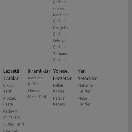
Çorbası
Süzme
Mercimek
Çorbası
Ezogelin
Çorbası
Şehriye
Çorbası
Tarhana
Çorbası
Lezzetli
İkramlıklar
Yöresel
Yan
Tatlılar
Mercimek
Lezzetler
Yemekler
Köftesi
Browni
Fellah
Makarna
Ekmek
Tarifi
Köftesi
Tarifleri
Pizza Tarifi
Mozaik
Patlıcan
Meze
Pasta
Kebabı
Tarifleri
Kadayıflı
Muhallebi
Sütlaç Tarifi
Islak Kek