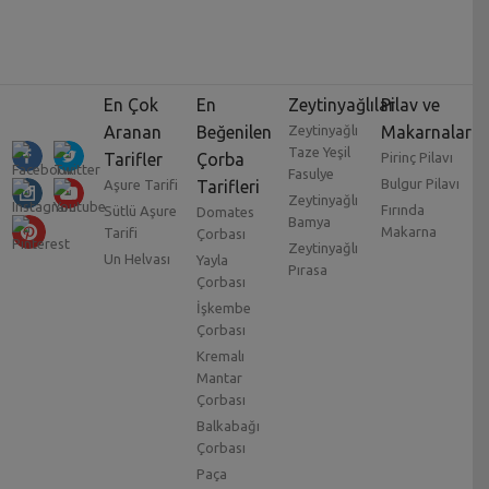
En Çok
En
Zeytinyağlılar
Pilav ve
Aranan
Beğenilen
Zeytinyağlı
Makarnalar
Taze Yeşil
Tarifler
Çorba
Pirinç Pilavı
Fasulye
Bulgur Pilavı
Aşure Tarifi
Tarifleri
Zeytinyağlı
Fırında
Sütlü Aşure
Domates
Bamya
Makarna
Tarifi
Çorbası
Zeytinyağlı
Un Helvası
Yayla
Pırasa
Çorbası
İşkembe
Çorbası
Kremalı
Mantar
Çorbası
Balkabağı
Çorbası
Paça