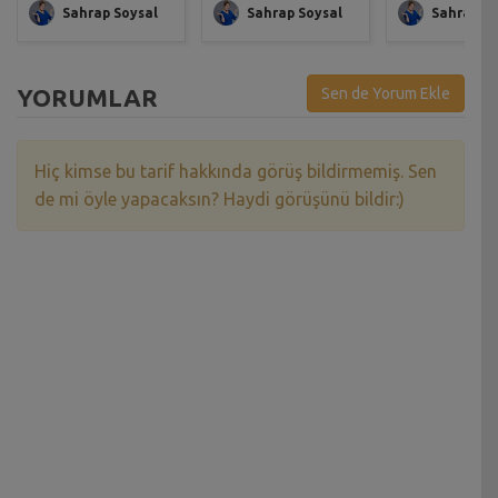
Sahrap Soysal
Sahrap Soysal
Sahrap So
YORUMLAR
Sen de Yorum Ekle
Hiç kimse bu tarif hakkında görüş bildirmemiş. Sen
de mi öyle yapacaksın? Haydi görüşünü bildir:)