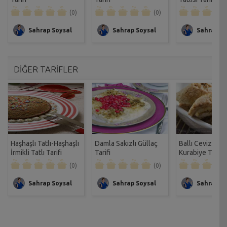
(0)
(0)
Sahrap Soysal
Sahrap Soysal
Sahrap So
DİĞER TARİFLER
Haşhaşlı Tatlı-Haşhaşlı
Damla Sakızlı Güllaç
Ballı Cevizli Ru
İrmikli Tatlı Tarifi
Tarifi
Kurabiye Tarifi
(0)
(0)
Sahrap Soysal
Sahrap Soysal
Sahrap So