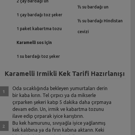
2 çay bardağı un
½ su bardağı un
1 çay bardağı toz şeker
½ su bardağı Hindistan
1 paket kabartma tozu
cevizi
Karamelli sos için
1 su bardağı toz şeker
Karamelli Irmikli Kek Tarifi Hazırlanışı
Oda sıcaklığında bekleyen yumurtaları derin
bir kaba kırın. Tel çırpıcı ya da mikserle
çırparken şekeri katıp 5 dakika daha çırpmaya
devam edin. Un, irmik ve kabartma tozunu
ilave edip çırparak iyice karıştırın.
Bu kek hamurunu, sıvıyağla iyice yağlanmış
kek kalıbına ya da fırın kabına aktarın. Keki