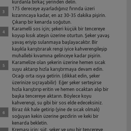
kürdanla birkaç yerinden delin.
175 dereceye ayarladığınız fırında üzeri
kızarıncaya kadar, en az 30-35 dakika pişirin.
Çıkarıp bir kenarda soğutun.
Karamelli sos için; şekeri küçük bir tencereye
koyup kısık ateşin üzerine oturtun. Şeker yavaş
yavaş eriyip sulanmaya başlayacaktır. Bir
kaşıkla karıştırarak rengi iyice kahverengileşip
muhallebi kıvamına gelinceye kadar pişirin.
Karamelize olan şekerin üzerine hemen sıcak
suyu aktarıp hızla karıştırmaya devam edin.
Ocağı orta ısıya getirin. (dikkat edin, şeker
üzerinize sıçrayabilir) Eğer şeker serteşirse
hızla karıştırıp eritin ve hemen ocaktan alıp bir
başka tencereye aktarın. Böylece koyu
kahverengi, su gibi bir sos elde edeceksiniz.
Biraz ılık hale getirip (yine de sıcak olmalı)
soğuyan kekin üzerine gezdirin ve keki bir
kenarda bekletin.
Kreması için; süt, şeker ve unu bir tencereye