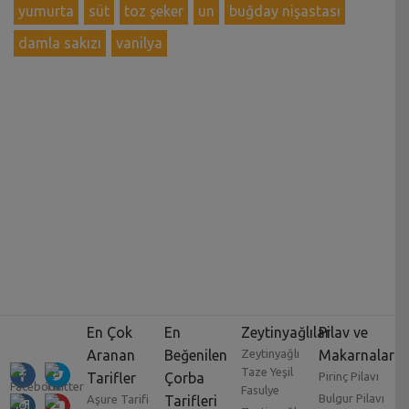
yumurta
süt
toz şeker
un
buğday nişastası
damla sakızı
vanilya
En Çok
En
Zeytinyağlılar
Pilav ve
Aranan
Beğenilen
Zeytinyağlı
Makarnalar
Taze Yeşil
Tarifler
Çorba
Pirinç Pilavı
Fasulye
Bulgur Pilavı
Aşure Tarifi
Tarifleri