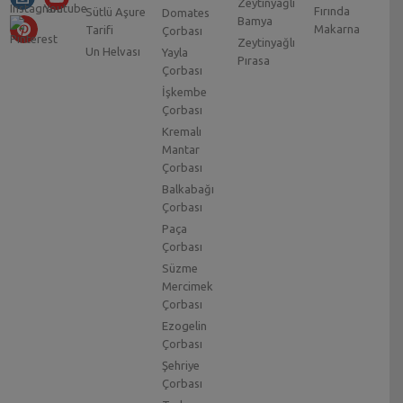
Zeytinyağlı
Fırında
Sütlü Aşure
Domates
Bamya
Makarna
Tarifi
Çorbası
Zeytinyağlı
Un Helvası
Yayla
Pırasa
Çorbası
İşkembe
Çorbası
Kremalı
Mantar
Çorbası
Balkabağı
Çorbası
Paça
Çorbası
Süzme
Mercimek
Çorbası
Ezogelin
Çorbası
Şehriye
Çorbası