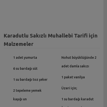
Karadutlu Sakızlı Muhallebi Tarifi için
Malzemeler
1 adet yumurta
Nohut büyüklüğünde 2
adet damla sakızı
6 su bardağı süt
1 paket vanilya
1 su bardağı toz şeker
Üzeri için;
2 tepeleme yemek
kaşığı un
1 su bardağı karadut