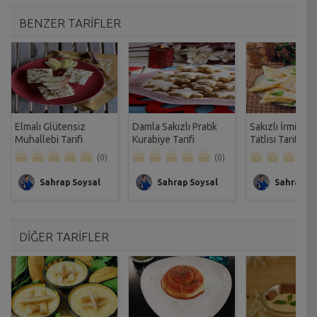
BENZER TARİFLER
Elmalı Glütensiz
Damla Sakızlı Pratik
Sakızlı İrmikli 
Muhallebi Tarifi
Kurabiye Tarifi
Tatlısı Tarifi
(0)
(0)
Sahrap Soysal
Sahrap Soysal
Sahrap So
DİĞER TARİFLER