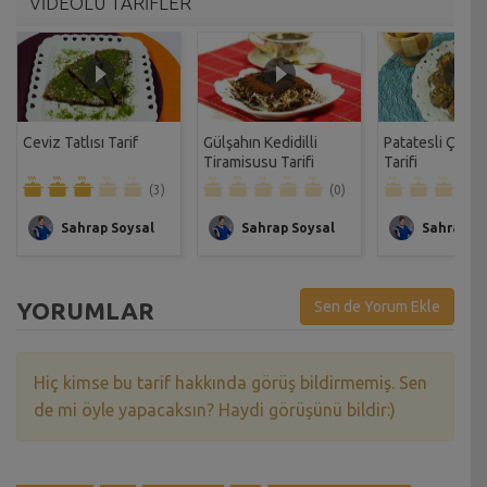
VİDEOLU TARİFLER
Ceviz Tatlısı Tarif
Gülşahın Kedidilli
Patatesli Çıtır 
Tiramisusu Tarifi
Tarifi
(3)
(0)
Sahrap Soysal
Sahrap Soysal
Sahrap So
YORUMLAR
Sen de Yorum Ekle
Hiç kimse bu tarif hakkında görüş bildirmemiş. Sen
de mi öyle yapacaksın? Haydi görüşünü bildir:)