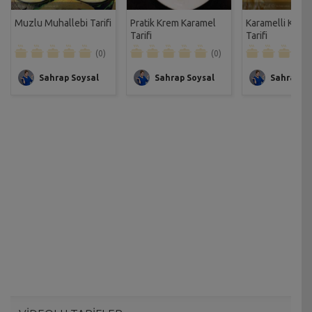
Muzlu Muhallebi Tarifi
Pratik Krem Karamel
Karamelli Kup 
Tarifi
Tarifi
(0)
(0)
Sahrap Soysal
Sahrap Soysal
Sahrap So