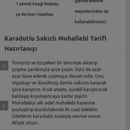
(yerine mevsim
1 yemek kaşığı buğday
meyvelerinden de
ya da mısır nişastası
kullanabilirsiniz)
Karadutlu Sakızlı Muhallebi Tarifi
Hazırlanışı
Yumurta ve tozşekeri bir tencreye aktarıp
çırpma yardımıyla iyice çırpın. Sütü de azar
azar ilave ederek çırpmaya devam edin. Unu,
nişastayı ve dövülmüş damla sakızını katarak
iyice karıştırın. Kısık ateşte, sürekli karıştırarak
katılaşıp koyulaşıncaya kadar pişirin.
Muhallebiyi altı adet muhallebi kasesine
paylaştırıp buzdolabında iki saat bekletin.
Üzerlerini karadutla süsleyip servise sunun.
Afiyet olsun…