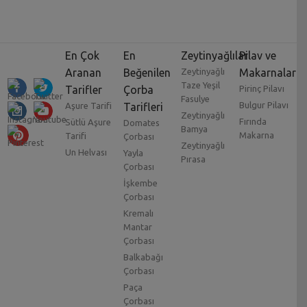
En Çok
En
Zeytinyağlılar
Pilav ve
Aranan
Beğenilen
Zeytinyağlı
Makarnalar
Taze Yeşil
Tarifler
Çorba
Pirinç Pilavı
Fasulye
Bulgur Pilavı
Aşure Tarifi
Tarifleri
Zeytinyağlı
Fırında
Sütlü Aşure
Domates
Bamya
Makarna
Tarifi
Çorbası
Zeytinyağlı
Un Helvası
Yayla
Pırasa
Çorbası
İşkembe
Çorbası
Kremalı
Mantar
Çorbası
Balkabağı
Çorbası
Paça
Çorbası