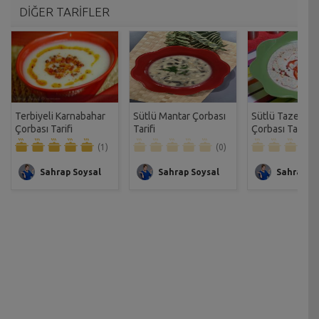
DİĞER TARİFLER
Terbiyeli Karnabahar
Sütlü Mantar Çorbası
Sütlü Taze Bak
Çorbası Tarifi
Tarifi
Çorbası Tarifi
(1)
(0)
Sahrap Soysal
Sahrap Soysal
Sahrap So