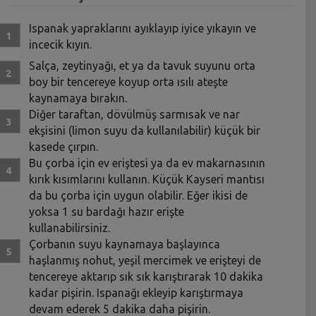
Ispanak yapraklarını ayıklayıp iyice yıkayın ve
incecik kıyın.
Salça, zeytinyağı, et ya da tavuk suyunu orta
boy bir tencereye koyup orta ısılı ateşte
kaynamaya bırakın.
Diğer taraftan, dövülmüş sarmısak ve nar
ekşisini (limon suyu da kullanılabilir) küçük bir
kasede çırpın.
Bu çorba için ev eriştesi ya da ev makarnasının
kırık kısımlarını kullanın. Küçük Kayseri mantısı
da bu çorba için uygun olabilir. Eğer ikisi de
yoksa 1 su bardağı hazır erişte
kullanabilirsiniz.
Çorbanın suyu kaynamaya başlayınca
haşlanmış nohut, yeşil mercimek ve erişteyi de
tencereye aktarıp sık sık karıştırarak 10 dakika
kadar pişirin. Ispanağı ekleyip karıştırmaya
devam ederek 5 dakika daha pişirin.