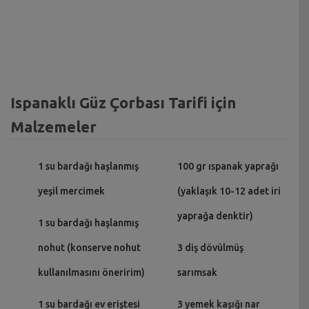
Ispanaklı Güz Çorbası Tarifi için
Malzemeler
1 su bardağı haşlanmış
100 gr ıspanak yaprağı
yeşil mercimek
(yaklaşık 10-12 adet iri
yaprağa denktir)
1 su bardağı haşlanmış
nohut (konserve nohut
3 diş dövülmüş
kullanılmasını öneririm)
sarımsak
1 su bardağı ev eriştesi
3 yemek kaşığı nar