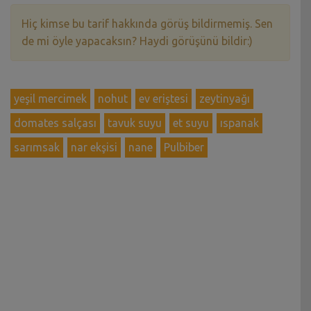
Hiç kimse bu tarif hakkında görüş bildirmemiş. Sen
de mi öyle yapacaksın? Haydi görüşünü bildir:)
yeşil mercimek
nohut
ev eriştesi
zeytinyağı
domates salçası
tavuk suyu
et suyu
ıspanak
sarımsak
nar ekşisi
nane
Pulbiber