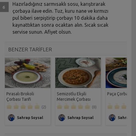
Hazırladığınız sarmısaklı sosu, karıştırarak
çorbaya ilave edin. Tuz, kuru nane ve kırmızı
pul biberi serpiştirip çorbayı 10 dakika daha
kaynattıktan sonra ocaktan alın. Sıcak sıcak
servise sunun. Afiyet olsun.
BENZER TARİFLER
Pırasalı Brokoli
Semizotlu Ekşili
Paça Çorbası Ta
Çorbası Tarifi
Mercimek Çorbası
Tarifi
(2)
(0)
Sahrap Soysal
Sahrap Soysal
Sahrap So