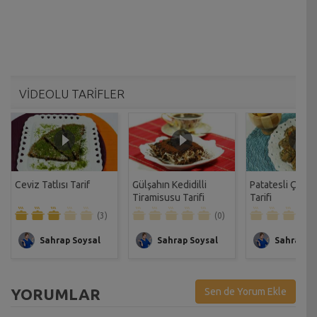
VİDEOLU TARİFLER
Ceviz Tatlısı Tarif
Gülşahın Kedidilli
Patatesli Çıtır 
Tiramisusu Tarifi
Tarifi
(3)
(0)
Sahrap Soysal
Sahrap Soysal
Sahrap So
YORUMLAR
Sen de Yorum Ekle