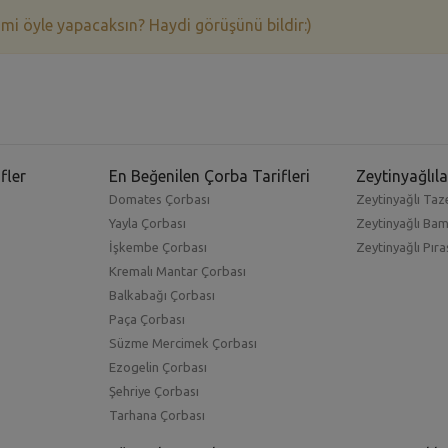
 mi öyle yapacaksın? Haydi görüşünü bildir:)
fler
En Beğenilen Çorba Tarifleri
Zeytinyağlıla
Domates Çorbası
Zeytinyağlı Taze
Yayla Çorbası
Zeytinyağlı Ba
İşkembe Çorbası
Zeytinyağlı Pıra
Kremalı Mantar Çorbası
Balkabağı Çorbası
Paça Çorbası
Süzme Mercimek Çorbası
Ezogelin Çorbası
Şehriye Çorbası
Tarhana Çorbası