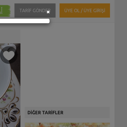
ĞI
Close
TARİF GÖNDER
ÜYE OL / ÜYE GİRİŞİ
×
DİĞER TARİFLER