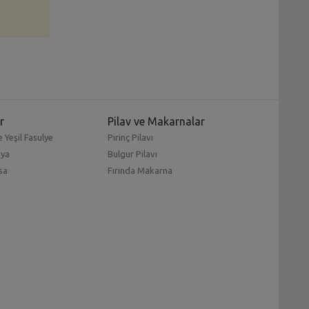
r
Pilav ve Makarnalar
 Yeşil Fasulye
Pirinç Pilavı
mya
Bulgur Pilavı
sa
Fırında Makarna