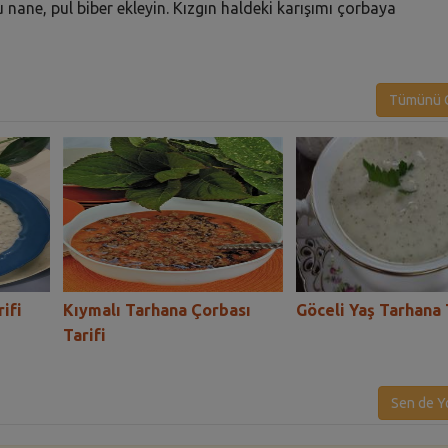
 nane, pul biber ekleyin. Kızgın haldeki karışımı çorbaya
Tümünü G
ifi
Kıymalı Tarhana Çorbası
Göceli Yaş Tarhana 
Tarifi
Sen de Y