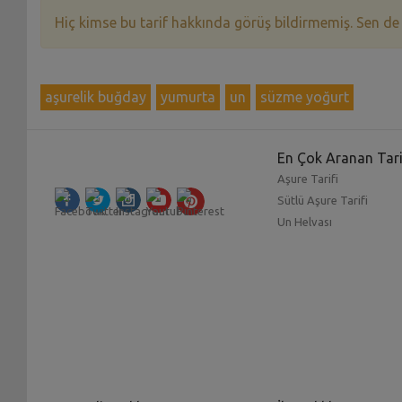
Hiç kimse bu tarif hakkında görüş bildirmemiş. Sen de
aşurelik buğday
yumurta
un
süzme yoğurt
En Çok Aranan Tari
Aşure Tarifi
Sütlü Aşure Tarifi
Un Helvası