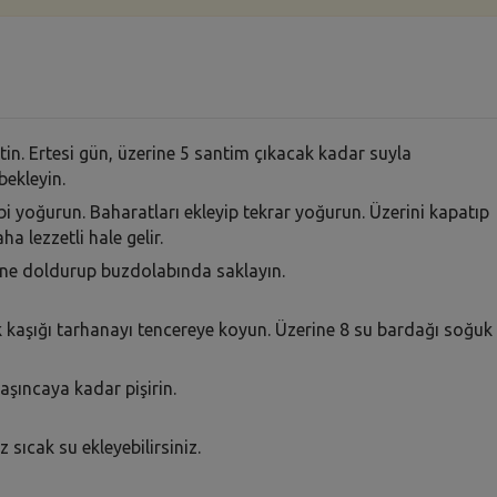
in. Ertesi gün, üzerine 5 santim çıkacak kadar suyla
bekleyin.
i yoğurun. Baharatları ekleyip tekrar yoğurun. Üzerini kapatıp
ha lezzetli hale gelir.
ine doldurup buzdolabında saklayın.
k kaşığı tarhanayı tencereye koyun. Üzerine 8 su bardağı soğuk
laşıncaya kadar pişirin.
sıcak su ekleyebilirsiniz.