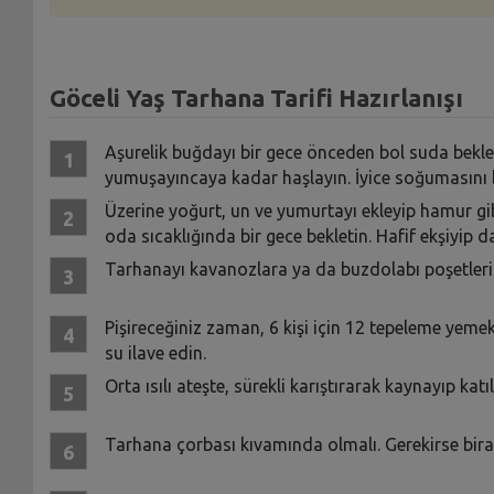
Göceli Yaş Tarhana Tarifi Hazırlanışı
Aşurelik buğdayı bir gece önceden bol suda beklet
yumuşayıncaya kadar haşlayın. İyice soğumasını 
Üzerine yoğurt, un ve yumurtayı ekleyip hamur gib
oda sıcaklığında bir gece bekletin. Hafif ekşiyip da
Tarhanayı kavanozlara ya da buzdolabı poşetler
Pişireceğiniz zaman, 6 kişi için 12 tepeleme yeme
su ilave edin.
Orta ısılı ateşte, sürekli karıştırarak kaynayıp katı
Tarhana çorbası kıvamında olmalı. Gerekirse biraz 