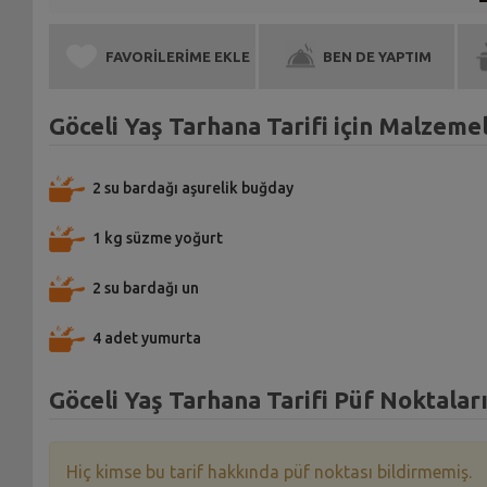
FAVORİLERİME EKLE
BEN DE YAPTIM
Göceli Yaş Tarhana Tarifi için Malzeme
2 su bardağı aşurelik buğday
1 kg süzme yoğurt
2 su bardağı un
4 adet yumurta
Göceli Yaş Tarhana Tarifi Püf Noktalar
Hiç kimse bu tarif hakkında püf noktası bildirmemiş.