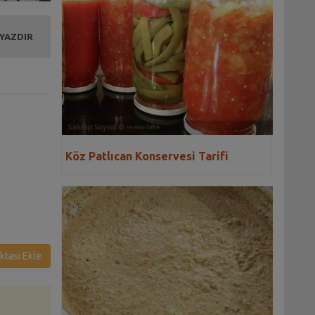
 YAZDIR
Köz Patlıcan Konservesi Tarifi
ktası Ekle