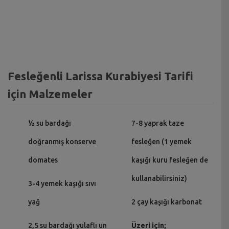
Fesleğenli Larissa Kurabiyesi Tarifi
için Malzemeler
½ su bardağı
7-8 yaprak taze
doğranmış konserve
fesleğen (1 yemek
domates
kaşığı kuru fesleğen de
kullanabilirsiniz)
3-4 yemek kaşığı sıvı
yağ
2 çay kaşığı karbonat
2,5 su bardağı yulaflı un
Üzeri için;