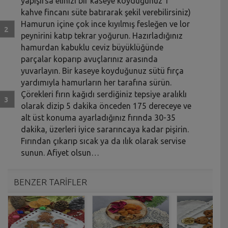
yapışırsa elinizi bir kaseye koyduğunuz 1
kahve fincanı süte batırarak şekil verebilirsiniz)
Hamurun içine çok ince kıyılmış fesleğen ve lor
peynirini katıp tekrar yoğurun. Hazırladığınız
hamurdan kabuklu ceviz büyüklüğünde
parçalar koparıp avuçlarınız arasında
yuvarlayın. Bir kaseye koyduğunuz sütü fırça
yardımıyla hamurların her tarafına sürün.
Çörekleri fırın kağıdı serdiğiniz tepsiye aralıklı
olarak dizip 5 dakika önceden 175 dereceye ve
alt üst konuma ayarladığınız fırında 30-35
dakika, üzerleri iyice sararıncaya kadar pişirin.
Fırından çıkarıp sıcak ya da ılık olarak servise
sunun. Afiyet olsun…
BENZER TARİFLER