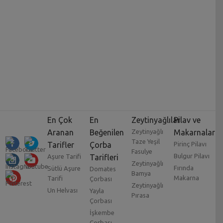
En Çok
En
Zeytinyağlılar
Pilav ve
Aranan
Beğenilen
Zeytinyağlı
Makarnalar
Taze Yeşil
Tarifler
Çorba
Pirinç Pilavı
Fasulye
Bulgur Pilavı
Aşure Tarifi
Tarifleri
Zeytinyağlı
Fırında
Sütlü Aşure
Domates
Bamya
Makarna
Tarifi
Çorbası
Zeytinyağlı
Un Helvası
Yayla
Pırasa
Çorbası
İşkembe
Çorbası