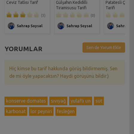
Ceviz Tatlısı Tarif
Gülşahın Kedidilli
Patatesli Çıtır 
Tiramisusu Tarifi
Tarifi
(3)
(0)
Sahrap Soysal
Sahrap Soysal
Sahrap So
YORUMLAR
Sen de Yorum Ekle
Hiç kimse bu tarif hakkında görüş bildirmemiş. Sen
de mi öyle yapacaksın? Haydi görüşünü bildir:)
konserve domates
sıvıyağ
yulaflı un
süt
karbonat
lor peyniri
fesleğen