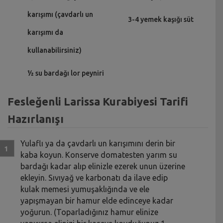
karışımı (çavdarlı un
3-4 yemek kaşığı süt
karışımı da
kullanabilirsiniz)
½ su bardağı lor peyniri
Fesleğenli Larissa Kurabiyesi Tarifi
Hazırlanışı
Yulaflı ya da çavdarlı un karışımını derin bir
kaba koyun. Konserve domatesten yarım su
bardağı kadar alıp elinizle ezerek unun üzerine
ekleyin. Sıvıyağ ve karbonatı da ilave edip
kulak memesi yumuşaklığında ve ele
yapışmayan bir hamur elde edinceye kadar
yoğurun. (Toparladığınız hamur elinize