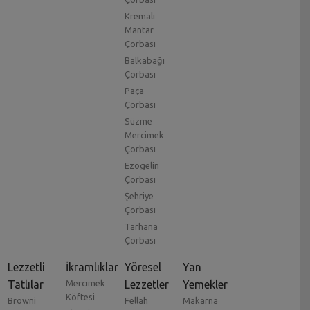
Kremalı
Mantar
Çorbası
Balkabağı
Çorbası
Paça
Çorbası
Süzme
Mercimek
Çorbası
Ezogelin
Çorbası
Şehriye
Çorbası
Tarhana
Çorbası
Lezzetli
İkramlıklar
Yöresel
Yan
Tatlılar
Mercimek
Lezzetler
Yemekler
Köftesi
Browni
Fellah
Makarna