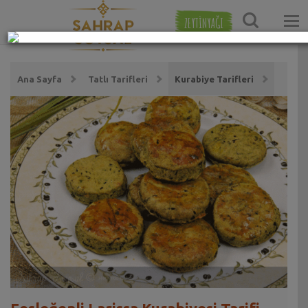
ZEYTİNYAĞI
Ana Sayfa
Tatlı Tarifleri
Kurabiye Tarifleri