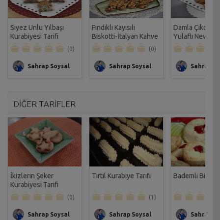
Siyez Unlu Yılbaşı
Fındıklı Kayısılı
Damla Çikolatal
Kurabiyesi Tarifi
Biskotti-İtalyan Kahve
Yulaflı New Yo
Kurabiyesi Tarifi
Kurabiyesi Tarif
(0)
(0)
Sahrap Soysal
Sahrap Soysal
Sahrap So
DİĞER TARİFLER
İkizlerin Şeker
Tırtıl Kurabiye Tarifi
Bademli Biskotti
Kurabiyesi Tarifi
(0)
(1)
Sahrap Soysal
Sahrap Soysal
Sahrap So