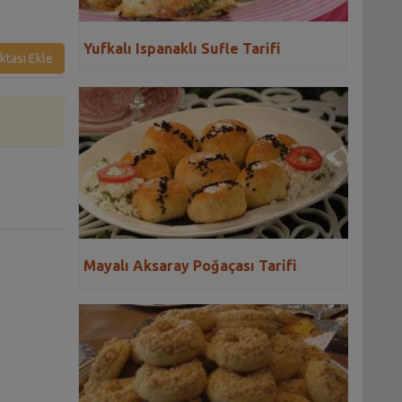
Yufkalı Ispanaklı Sufle Tarifi
ktası Ekle
Mayalı Aksaray Poğaçası Tarifi