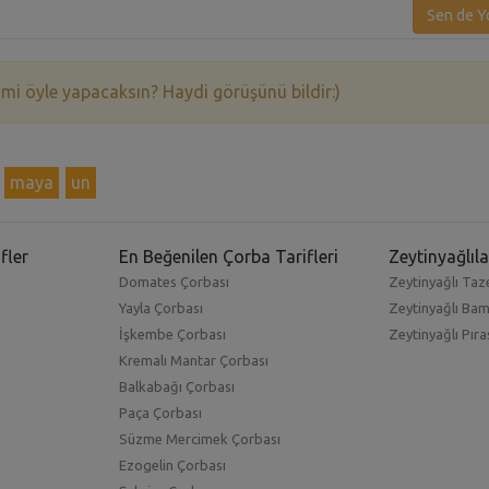
Sen de Y
 mi öyle yapacaksın? Haydi görüşünü bildir:)
maya
un
fler
En Beğenilen Çorba Tarifleri
Zeytinyağlıla
Domates Çorbası
Zeytinyağlı Taze
Yayla Çorbası
Zeytinyağlı Ba
İşkembe Çorbası
Zeytinyağlı Pıra
Kremalı Mantar Çorbası
Balkabağı Çorbası
Paça Çorbası
Süzme Mercimek Çorbası
Ezogelin Çorbası