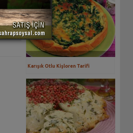
 YAZDIR
Karışık Otlu Kişloren Tarifi