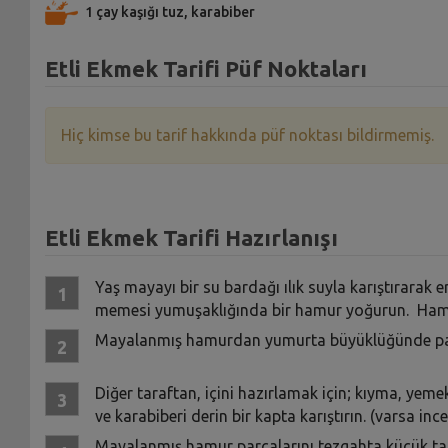
1 çay kaşığı tuz, karabiber
Etli Ekmek Tarifi Püf Noktaları
Hiç kimse bu tarif hakkında püf noktası bildirmemiş.
Etli Ekmek Tarifi Hazırlanışı
Yaş mayayı bir su bardağı ılık suyla karıştırarak e
memesi yumuşaklığında bir hamur yoğurun. Hamur
Mayalanmış hamurdan yumurta büyüklüğünde par
Diğer taraftan, içini hazırlamak için; kıyma, y
ve karabiberi derin bir kapta karıştırın. (varsa in
Mayalanmış hamur parçalarını tezgahta küçük tab