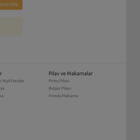
orum Ekle
r
Pilav ve Makarnalar
 Yeşil Fasulye
Pirinç Pilavı
mya
Bulgur Pilavı
sa
Fırında Makarna