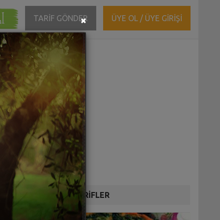
ĞI
Close
TARİF GÖNDER
ÜYE OL / ÜYE GİRİŞİ
×
DİĞER TARİFLER