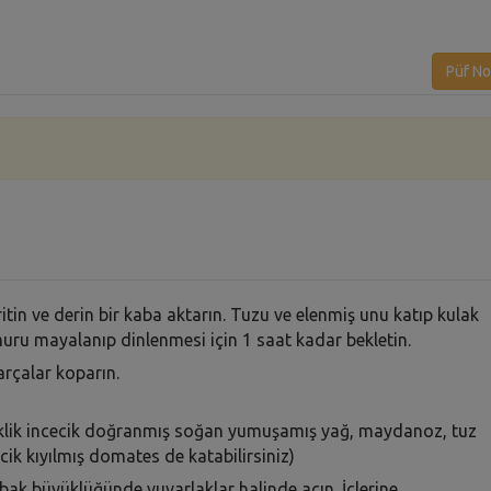
Püf No
ritin ve derin bir kaba aktarın. Tuzu ve elenmiş unu katıp kulak
u mayalanıp dinlenmesi için 1 saat kadar bekletin.
çalar koparın.
emeklik incecik doğranmış soğan yumuşamış yağ, maydanoz, tuz
cecik kıyılmış domates de katabilirsiniz)
ak büyüklüğünde yuvarlaklar halinde açın. İçlerine