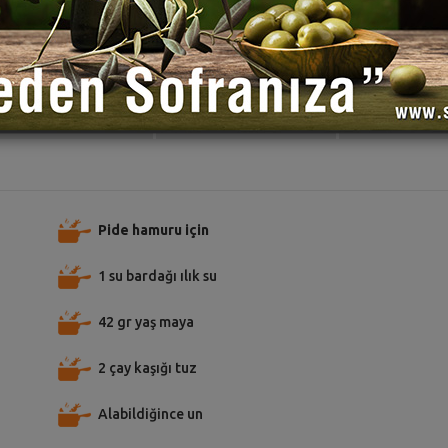
TARİFE PUAN VER
TARİFİ PAYLAŞ
TARİFİ
Pide hamuru için
1 su bardağı ılık su
42 gr yaş maya
2 çay kaşığı tuz
Alabildiğince un