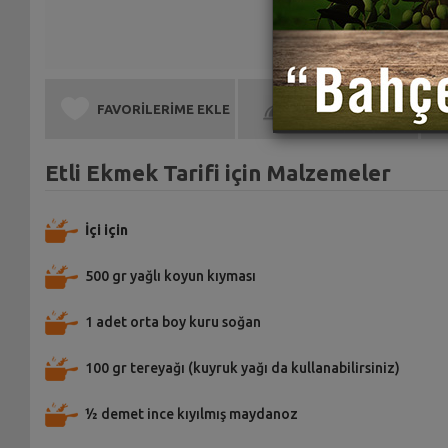
FAVORİLERİME EKLE
BEN DE YAPTIM
Etli Ekmek Tarifi için Malzemeler
İçi için
500 gr yağlı koyun kıyması
1 adet orta boy kuru soğan
100 gr tereyağı (kuyruk yağı da kullanabilirsiniz)
½ demet ince kıyılmış maydanoz