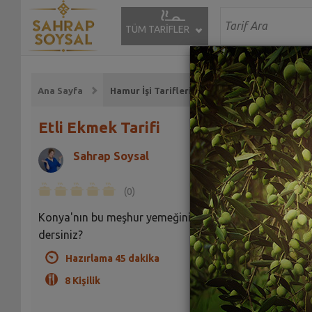
TÜM TARİFLER
Ana Sayfa
Hamur İşi Tarifleri
Etli Ekmek Tarifi
Sahrap Soysal
(0)
Konya'nın bu meşhur yemeğini evde hazırlamaya ne
dersiniz?
Hazırlama 45 dakika
8 Kişilik