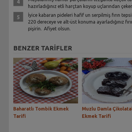
hazırladığınız etli harçtan koyup uçlarından çekere
İyice kabaran pideleri hafif un serpilmiş fırın teps
220 dereceye ve alt-üst konuma ayarladığınız fırı
pişirin. Afiyet olsun.
BENZER TARİFLER
mek
Baharatlı Tombik Ekmek
Muzlu Damla Çikolatal
Tarifi
Ekmek Tarifi