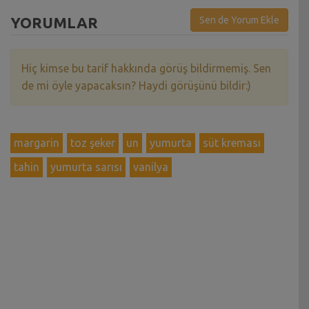
YORUMLAR
Sen de Yorum Ekle
Hiç kimse bu tarif hakkında görüş bildirmemiş. Sen
de mi öyle yapacaksın? Haydi görüşünü bildir:)
margarin
toz şeker
un
yumurta
süt kreması
tahin
yumurta sarısı
vanilya