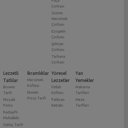
Paça
Çorbası
Süzme
Mercimek
Çorbası
Ezogelin
Çorbası
Şehriye
Çorbası
Tarhana
Çorbası
Lezzetli
İkramlıklar
Yöresel
Yan
Tatlılar
Mercimek
Lezzetler
Yemekler
Köftesi
Browni
Fellah
Makarna
Ekmek
Tarifi
Köftesi
Tarifleri
Pizza Tarifi
Mozaik
Patlıcan
Meze
Pasta
Kebabı
Tarifleri
Kadayıflı
Muhallebi
Sütlaç Tarifi