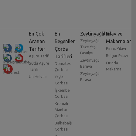
En Çok
En
Zeytinyağlılar
Pilav ve
Aranan
Beğenilen
Zeytinyağlı
Makarnalar
Taze Yeşil
Tarifler
Çorba
Pirinç Pilavı
Fasulye
Bulgur Pilavı
Aşure Tarifi
Tarifleri
Zeytinyağlı
Fırında
Sütlü Aşure
Domates
Bamya
Makarna
Tarifi
Çorbası
Zeytinyağlı
Un Helvası
Yayla
Pırasa
Çorbası
İşkembe
Çorbası
Kremalı
Mantar
Çorbası
Balkabağı
Çorbası