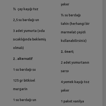
şeker
½ çay kaşığı tuz
½ su bardağı
2,5 su bardağı un
tahin (herhangi bir
3 adet yumurta (oda
marmelat çeşidi
sıcaklığında beklemiş
kullanabilirsiniz)
olmalı)
2. öneri;
2 . alternatif
2 adet yumurtanın
1 su bardağı su
sarısı
125 gr bitkisel
4 yemek kaşığı toz
margarin
şeker
1 su bardağı un
1 paket vanilya