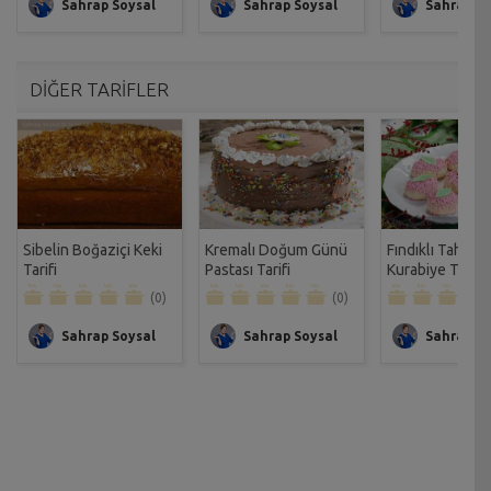
Sahrap Soysal
Sahrap Soysal
Sahrap So
DİĞER TARİFLER
Sibelin Boğaziçi Keki
Kremalı Doğum Günü
Fındıklı Tahinli
Tarifi
Pastası Tarifi
Kurabiye Tarifi
(0)
(0)
Sahrap Soysal
Sahrap Soysal
Sahrap So