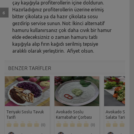
çay kaşığıyla profiterollerin içine doldurun.
Hazırladığınız profiterollerin üzerine erimiş
bitter çikolata ya da hazır çikolata sosu
gezdirip servise sunun. Not: İkinci alternatif
hamuru kullanırsanız çok daha cıvık bir hamur
elde edeceksizniz o zaman hamuru tatlı
kaşığıyla alıp fırın kağıdı serilmiş tepsiye
aralıklı olarak yerleştirin. Afiyet olsun.
BENZER TARİFLER
Teriyaki Soslu Tavuk
Avokado Soslu
Avokado Soslu 
Tarifi
Karnabahar Çorbası
Salata Tarifi
Tarifi
(0)
(0)