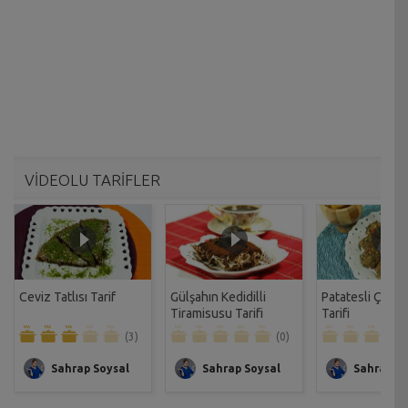
VİDEOLU TARİFLER
Ceviz Tatlısı Tarif
Gülşahın Kedidilli
Patatesli Çıtır 
Tiramisusu Tarifi
Tarifi
(3)
(0)
Sahrap Soysal
Sahrap Soysal
Sahrap So