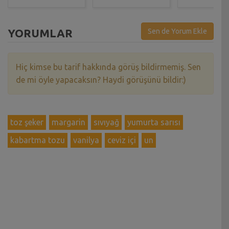
YORUMLAR
Sen de Yorum Ekle
Hiç kimse bu tarif hakkında görüş bildirmemiş. Sen
de mi öyle yapacaksın? Haydi görüşünü bildir:)
toz şeker
margarin
sıvıyağ
yumurta sarısı
kabartma tozu
vanilya
ceviz içi
un