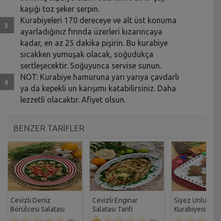
kaşığı toz şeker serpin.
Kurabiyeleri 170 dereceye ve alt üst konuma
ayarladığınız fırında üzerleri kızarıncaya
kadar, en az 25 dakika pişirin. Bu kurabiye
sıcakken yumuşak olacak, soğudukça
sertleşecektir. Soğuyunca servise sunun.
NOT: Kurabiye hamuruna yarı yarıya çavdarlı
ya da kepekli un karışımı katabilirsiniz. Daha
lezzetli olacaktır. Afiyet olsun.
BENZER TARİFLER
Cevizli Deniz
Cevizli Enginar
Siyez Unlu Yılb
Börülcesi Salatası
Salatası Tarifi
Kurabiyesi Tarif
Tarifi