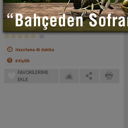
Cevizli Evreşe Kurabiyesi Tarifi
Sahrap Soysal
Ağızda dağılan kıyır kıyır bir kurabiye.
(0)
Hazırlama 45 dakika
8 Kişilik
FAVORİLERİME
EKLE