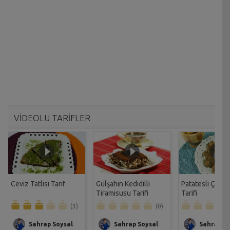
VİDEOLU TARİFLER
Ceviz Tatlısı Tarif
Gülşahın Kedidilli
Patatesli Çıtır 
Tiramisusu Tarifi
Tarifi
(3)
(0)
Sahrap Soysal
Sahrap Soysal
Sahrap So