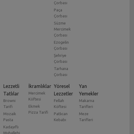
Çorbası
Paça
Çorbası
Süzme
Mercimek
Çorbası
Ezogelin
Çorbası
Şehriye
Çorbası
Tarhana
Çorbası
Lezzetli
İkramlıklar
Yöresel
Yan
Tatlılar
Mercimek
Lezzetler
Yemekler
Köftesi
Browni
Fellah
Makarna
Ekmek
Tarifi
Köftesi
Tarifleri
Pizza Tarifi
Mozaik
Patlıcan
Meze
Pasta
Kebabı
Tarifleri
Kadayıflı
Muhallebi