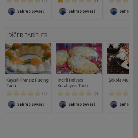
(0)
(3)
Sahrap Soysal
Sahrap Soysal
Sahrap So
DİĞER TARİFLER
Kayısılı Fransız Pudingi
İncirli Helvacı
Şokola Mus Tari
Tarifi
Kurabiyesi Tarifi
(0)
(0)
Sahrap Soysal
Sahrap Soysal
Sahrap So