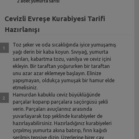
2 adet yumurta sarısı
Cevizli Evreşe Kurabiyesi Tarifi
Hazırlanışı
Toz şeker ve oda sıcaklığında iyice yumuşamış
yağı derin bir kaba koyun. Sıvıyağ, yumurta
sarıları, kabartma tozu, vanilya ve ceviz içini
ekleyin. Bir taraftan yoğururken bir taraftan
unu azar azar eklemeye başlayın. Elinize
yapışmayan, oldukça yumuşak bir hamur elde
etmelisiniz.
Hamurdan kabuklu ceviz büyüklüğünde
parçalar koparıp parçalara saçörgüsü şekli
verin. Parçaları avuçlarınız arasında
yuvarlayarak top şeklinde kurabiyeler de
hazırlayabilirsiniz. Hazırladığınız kurabiyeleri
çırpılmış yumurta akına batırıp, fırın kağıdı
serilmiş tepsiye dizin. Üzerlerine birer çay