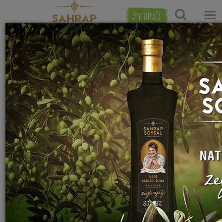
ZEYTİNYAĞI
Ana Sayfa
Tatlı Tarifleri