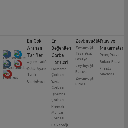
En Çok
En
Zeytinyağlılar
Pilav ve
Aranan
Beğenilen
Zeytinyağlı
Makarnalar
Taze Yeşil
Tarifler
Çorba
Pirinç Pilavı
Fasulye
Bulgur Pilavı
Aşure Tarifi
Tarifleri
Zeytinyağlı
Fırında
Sütlü Aşure
Domates
Bamya
Makarna
Tarifi
Çorbası
Zeytinyağlı
Un Helvası
Yayla
Pırasa
Çorbası
İşkembe
Çorbası
Kremalı
Mantar
Çorbası
Balkabağı