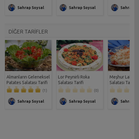
Sahrap Soysal
Sahrap Soysal
Sahrap So
DİĞER TARİFLER
Almanların Geleneksel
Lor Peynirli Roka
Meşhur Lahana
Patates Salatası Tarifi
Salatası Tarifi
Salatası Tarifi
(1)
(0)
Sahrap Soysal
Sahrap Soysal
Sahrap So