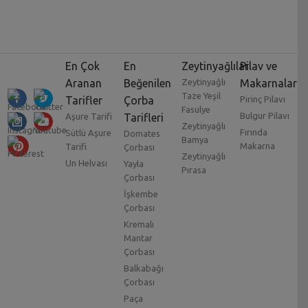
En Çok
En
Zeytinyağlılar
Pilav ve
Aranan
Beğenilen
Zeytinyağlı
Makarnalar
Taze Yeşil
Tarifler
Çorba
Pirinç Pilavı
Fasulye
Bulgur Pilavı
Aşure Tarifi
Tarifleri
Zeytinyağlı
Fırında
Sütlü Aşure
Domates
Bamya
Makarna
Tarifi
Çorbası
Zeytinyağlı
Un Helvası
Yayla
Pırasa
Çorbası
İşkembe
Çorbası
Kremalı
Mantar
Çorbası
Balkabağı
Çorbası
Paça