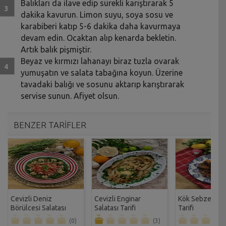
Balıkları da ilave edip sürekli karıştırarak 5
dakika kavurun. Limon suyu, soya sosu ve
karabiberi katıp 5-6 dakika daha kavurmaya
devam edin. Ocaktan alıp kenarda bekletin.
Artık balık pişmiştir.
Beyaz ve kırmızı lahanayı biraz tuzla ovarak
yumuşatın ve salata tabağına koyun. Üzerine
tavadaki balığı ve sosunu aktarıp karıştırarak
servise sunun. Afiyet olsun.
BENZER TARİFLER
Cevizli Deniz
Cevizli Enginar
Kök Sebze Sala
Börülcesi Salatası
Salatası Tarifi
Tarifi
Tarifi
(0)
(3)