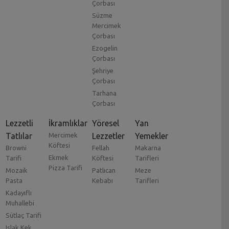
Çorbası
Süzme
Mercimek
Çorbası
Ezogelin
Çorbası
Şehriye
Çorbası
Tarhana
Çorbası
Lezzetli
İkramlıklar
Yöresel
Yan
Tatlılar
Mercimek
Lezzetler
Yemekler
Köftesi
Browni
Fellah
Makarna
Ekmek
Tarifi
Köftesi
Tarifleri
Pizza Tarifi
Mozaik
Patlıcan
Meze
Pasta
Kebabı
Tarifleri
Kadayıflı
Muhallebi
Sütlaç Tarifi
Islak Kek