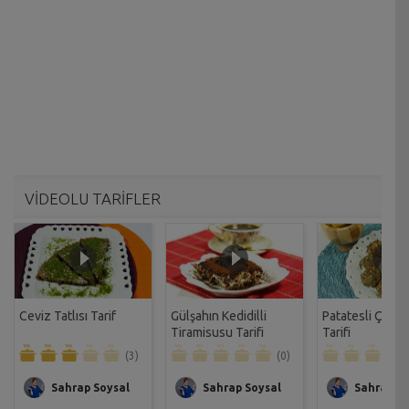
VİDEOLU TARİFLER
Ceviz Tatlısı Tarif
Gülşahın Kedidilli
Patatesli Çıtır 
Tiramisusu Tarifi
Tarifi
(3)
(0)
Sahrap Soysal
Sahrap Soysal
Sahrap So