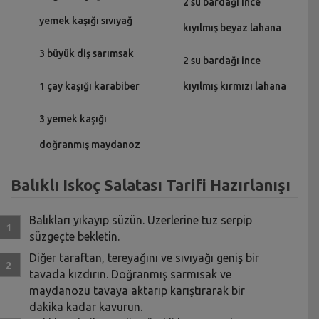
2 su bardağı ince
yemek kaşığı sıvıyağ
kıyılmış beyaz lahana
3 büyük diş sarımsak
2 su bardağı ince
1 çay kaşığı karabiber
kıyılmış kırmızı lahana
3 yemek kaşığı
doğranmış maydanoz
Balıklı Iskoç Salatası Tarifi Hazırlanışı
Balıkları yıkayıp süzün. Üzerlerine tuz serpip
süzgeçte bekletin.
Diğer taraftan, tereyağını ve sıvıyağı geniş bir
tavada kızdırın. Doğranmış sarmısak ve
maydanozu tavaya aktarıp karıştırarak bir
dakika kadar kavurun.