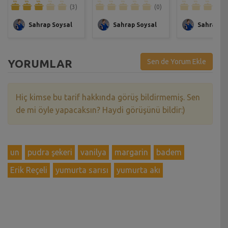
(3)
(0)
Sahrap Soysal
Sahrap Soysal
Sahrap So
YORUMLAR
Sen de Yorum Ekle
Hiç kimse bu tarif hakkında görüş bildirmemiş. Sen
de mi öyle yapacaksın? Haydi görüşünü bildir:)
un
pudra şekeri
vanilya
margarin
badem
Erik Reçeli
yumurta sarısı
yumurta akı