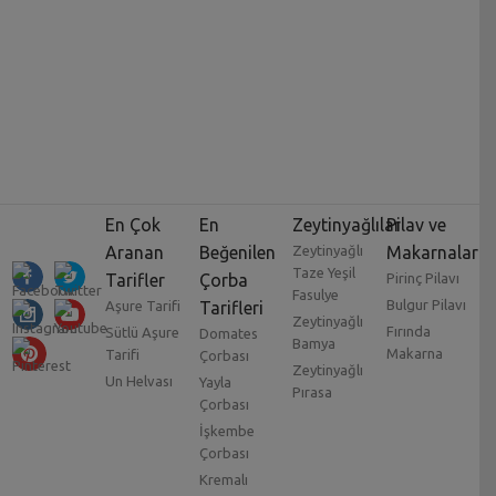
En Çok
En
Zeytinyağlılar
Pilav ve
Aranan
Beğenilen
Zeytinyağlı
Makarnalar
Taze Yeşil
Tarifler
Çorba
Pirinç Pilavı
Fasulye
Bulgur Pilavı
Aşure Tarifi
Tarifleri
Zeytinyağlı
Fırında
Sütlü Aşure
Domates
Bamya
Makarna
Tarifi
Çorbası
Zeytinyağlı
Un Helvası
Yayla
Pırasa
Çorbası
İşkembe
Çorbası
Kremalı