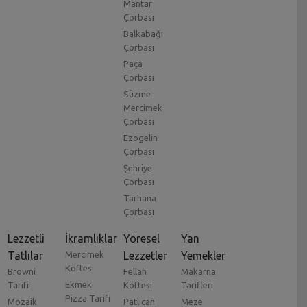
Mantar
Çorbası
Balkabağı
Çorbası
Paça
Çorbası
Süzme
Mercimek
Çorbası
Ezogelin
Çorbası
Şehriye
Çorbası
Tarhana
Çorbası
Lezzetli
İkramlıklar
Yöresel
Yan
Tatlılar
Mercimek
Lezzetler
Yemekler
Köftesi
Browni
Fellah
Makarna
Ekmek
Tarifi
Köftesi
Tarifleri
Pizza Tarifi
Mozaik
Patlıcan
Meze