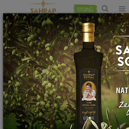
ZEYTİNYAĞI
Ana Sayfa
Tatlı Tarifleri
Kurabiye Tarifleri