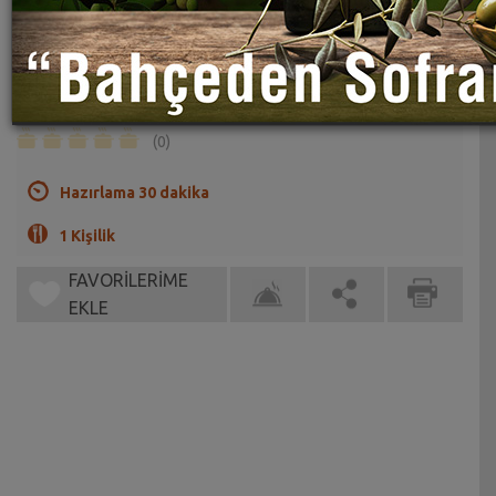
Bademli Kurabiye Tarifi
Sahrap Soysal
Sunumu ayrı tadı ayrı güzel...
(0)
Hazırlama 30 dakika
1 Kişilik
FAVORİLERİME
EKLE