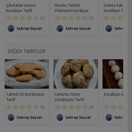
Çikolatalı Unsuz
Muzlu Tahinli
Damla Sakızlı P
Kurabiye Tarifi
Pekmezli Kurabiye
Kurabiye Tarifi
Tarifi
(1)
(1)
Sahrap Soysal
Sahrap Soysal
Sahrap So
DİĞER TARİFLER
Tahinli Un Kurabiyesi
Limonlu Anne
Kurabiye Gülsen
Tarifi
Kurabiyesi Tarifi
(0)
(0)
Sahrap Soysal
Sahrap Soysal
Sahrap So