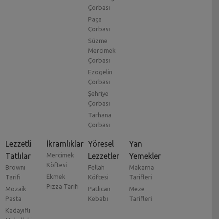
Çorbası
Paça
Çorbası
Süzme
Mercimek
Çorbası
Ezogelin
Çorbası
Şehriye
Çorbası
Tarhana
Çorbası
Lezzetli
İkramlıklar
Yöresel
Yan
Tatlılar
Mercimek
Lezzetler
Yemekler
Köftesi
Browni
Fellah
Makarna
Ekmek
Tarifi
Köftesi
Tarifleri
Pizza Tarifi
Mozaik
Patlıcan
Meze
Pasta
Kebabı
Tarifleri
Kadayıflı