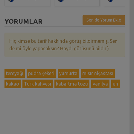
YORUMLAR
Sen de Yorum Ekle
Hiç kimse bu tarif hakkında görüş bildirmemiş. Sen
de mi öyle yapacaksın? Haydi görüşünü bildir:)
tereyağı
pudra şekeri
yumurta
mısır nişastası
kakao
Türk kahvesi
kabartma tozu
vanilya
un