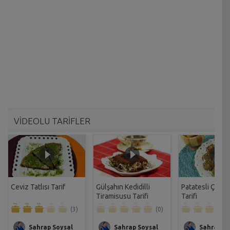
VİDEOLU TARİFLER
Ceviz Tatlısı Tarif
Gülşahın Kedidilli
Patatesli Çıtır 
Tiramisusu Tarifi
Tarifi
(3)
(0)
Sahrap Soysal
Sahrap Soysal
Sahrap So