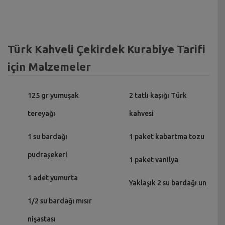
Türk Kahveli Çekirdek Kurabiye Tarifi
için Malzemeler
125 gr yumuşak
2 tatlı kaşığı Türk
tereyağı
kahvesi
1 su bardağı
1 paket kabartma tozu
pudraşekeri
1 paket vanilya
1 adet yumurta
Yaklaşık 2 su bardağı un
1/2 su bardağı mısır
nişastası