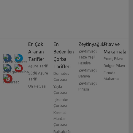
En Çok
En
Zeytinyağlılar
Pilav ve
Aranan
Beğenilen
Zeytinyağlı
Makarnalar
Taze Yeşil
Tarifler
Çorba
Pirinç Pilavı
Fasulye
Bulgur Pilavı
Aşure Tarifi
Tarifleri
Zeytinyağlı
Fırında
Sütlü Aşure
Domates
Bamya
Makarna
Tarifi
Çorbası
Zeytinyağlı
Un Helvası
Yayla
Pırasa
Çorbası
İşkembe
Çorbası
Kremalı
Mantar
Çorbası
Balkabağı