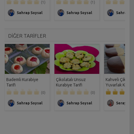
(1)
(1)
Sahrap Soysal
Sahrap Soysal
Sahrap So
DİĞER TARİFLER
Bademli Kurabiye
Çikolatalı Unsuz
Kahveli Çikolata
Tarifi
Kurabiye Tarifi
Yuvarlak Kurab
Tarife
(0)
(0)
Sahrap Soysal
Sahrap Soysal
Seray Ba