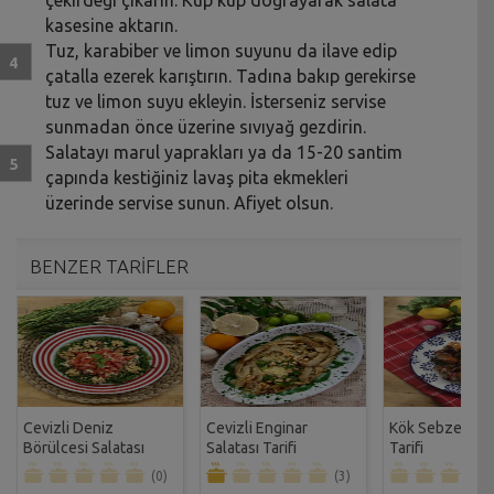
kasesine aktarın.
Tuz, karabiber ve limon suyunu da ilave edip
çatalla ezerek karıştırın. Tadına bakıp gerekirse
tuz ve limon suyu ekleyin. İsterseniz servise
sunmadan önce üzerine sıvıyağ gezdirin.
Salatayı marul yaprakları ya da 15-20 santim
çapında kestiğiniz lavaş pita ekmekleri
üzerinde servise sunun. Afiyet olsun.
BENZER TARİFLER
Cevizli Deniz
Cevizli Enginar
Kök Sebze Sala
Börülcesi Salatası
Salatası Tarifi
Tarifi
Tarifi
(0)
(3)