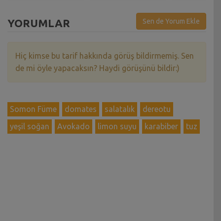
YORUMLAR
Sen de Yorum Ekle
Hiç kimse bu tarif hakkında görüş bildirmemiş. Sen
de mi öyle yapacaksın? Haydi görüşünü bildir:)
Somon Füme
domates
salatalık
dereotu
yeşil soğan
Avokado
limon suyu
karabiber
tuz