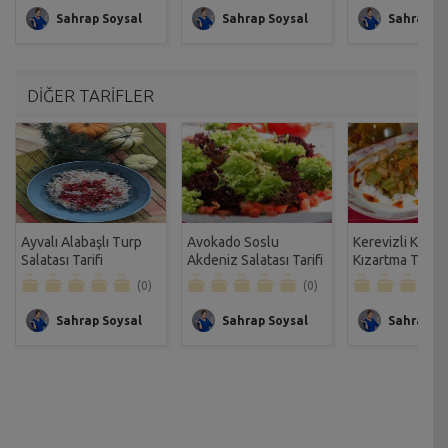
Sahrap Soysal
Sahrap Soysal
Sahrap So
DİĞER TARİFLER
Ayvalı Alabaşlı Turp
Avokado Soslu
Kerevizli Kabak
Salatası Tarifi
Akdeniz Salatası Tarifi
Kızartma Tarifi
(0)
(0)
Sahrap Soysal
Sahrap Soysal
Sahrap So