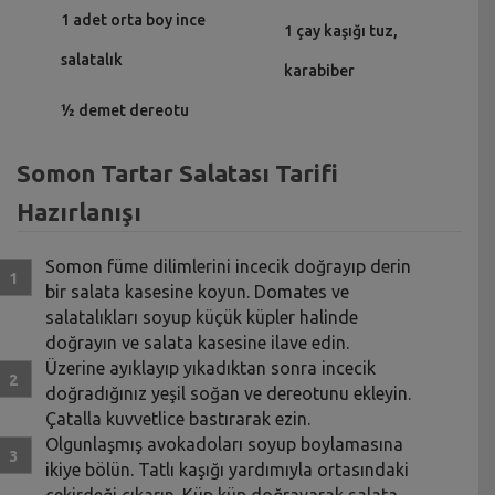
1 adet orta boy ince
1 çay kaşığı tuz,
salatalık
karabiber
½ demet dereotu
Somon Tartar Salatası Tarifi
Hazırlanışı
Somon füme dilimlerini incecik doğrayıp derin
bir salata kasesine koyun. Domates ve
salatalıkları soyup küçük küpler halinde
doğrayın ve salata kasesine ilave edin.
Üzerine ayıklayıp yıkadıktan sonra incecik
doğradığınız yeşil soğan ve dereotunu ekleyin.
Çatalla kuvvetlice bastırarak ezin.
Olgunlaşmış avokadoları soyup boylamasına
ikiye bölün. Tatlı kaşığı yardımıyla ortasındaki
çekirdeği çıkarın. Küp küp doğrayarak salata