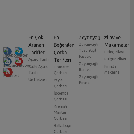
En Çok
En
Zeytinyağlılar
Pilav ve
Aranan
Beğenilen
Zeytinyağlı
Makarnalar
Taze Yeşil
Tarifler
Çorba
Pirinç Pilavı
Fasulye
Bulgur Pilavı
Aşure Tarifi
Tarifleri
Zeytinyağlı
Fırında
Sütlü Aşure
Domates
Bamya
Makarna
Tarifi
Çorbası
Zeytinyağlı
Un Helvası
Yayla
Pırasa
Çorbası
İşkembe
Çorbası
Kremalı
Mantar
Çorbası
Balkabağı
Çorbası