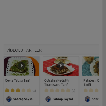
VİDEOLU TARİFLER
Ceviz Tatlısı Tarif
Gülşahın Kedidilli
Patatesli Çıtır 
Tiramisusu Tarifi
Tarifi
(3)
(0)
Sahrap Soysal
Sahrap Soysal
Sahrap So