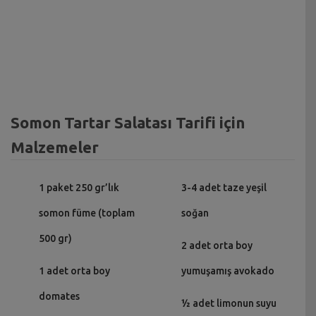
Somon Tartar Salatası Tarifi için
Malzemeler
1 paket 250 gr’lık
3-4 adet taze yeşil
somon füme (toplam
soğan
500 gr)
2 adet orta boy
1 adet orta boy
yumuşamış avokado
domates
½ adet limonun suyu