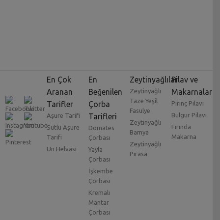
En Çok
En
Zeytinyağlılar
Pilav ve
Aranan
Beğenilen
Zeytinyağlı
Makarnalar
Taze Yeşil
Tarifler
Çorba
Pirinç Pilavı
Fasulye
Bulgur Pilavı
Aşure Tarifi
Tarifleri
Zeytinyağlı
Fırında
Sütlü Aşure
Domates
Bamya
Makarna
Tarifi
Çorbası
Zeytinyağlı
Un Helvası
Yayla
Pırasa
Çorbası
İşkembe
Çorbası
Kremalı
Mantar
Çorbası