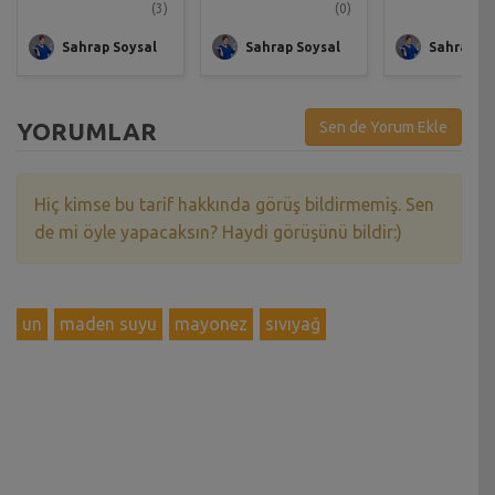
(3)
(0)
Sahrap Soysal
Sahrap Soysal
Sahrap So
YORUMLAR
Sen de Yorum Ekle
Hiç kimse bu tarif hakkında görüş bildirmemiş. Sen
de mi öyle yapacaksın? Haydi görüşünü bildir:)
un
maden suyu
mayonez
sıvıyağ