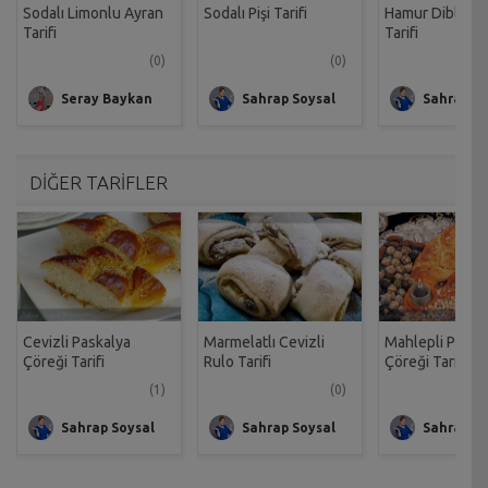
Sodalı Limonlu Ayran
Sodalı Pişi Tarifi
Hamur Diblesi - 
Tarifi
Tarifi
(0)
(0)
Seray Baykan
Sahrap Soysal
Sahrap So
DİĞER TARİFLER
Cevizli Paskalya
Marmelatlı Cevizli
Mahlepli Paska
Çöreği Tarifi
Rulo Tarifi
Çöreği Tarifi
(1)
(0)
Sahrap Soysal
Sahrap Soysal
Sahrap So