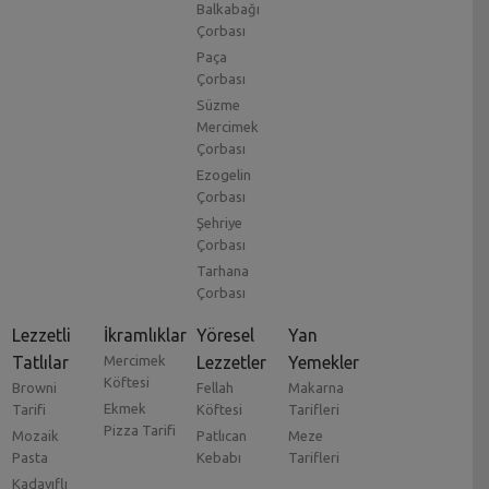
Balkabağı
Çorbası
Paça
Çorbası
Süzme
Mercimek
Çorbası
Ezogelin
Çorbası
Şehriye
Çorbası
Tarhana
Çorbası
Lezzetli
İkramlıklar
Yöresel
Yan
Tatlılar
Mercimek
Lezzetler
Yemekler
Köftesi
Browni
Fellah
Makarna
Ekmek
Tarifi
Köftesi
Tarifleri
Pizza Tarifi
Mozaik
Patlıcan
Meze
Pasta
Kebabı
Tarifleri
Kadayıflı