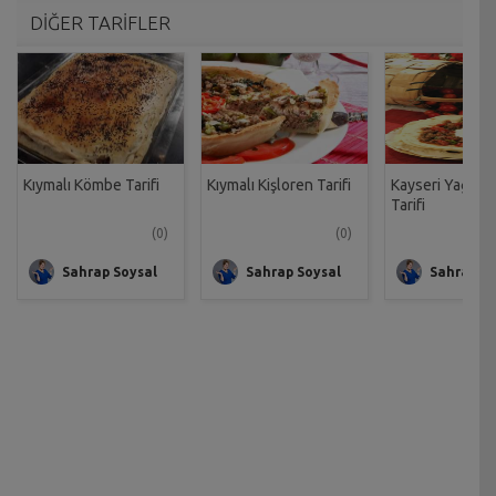
DİĞER TARİFLER
Kıymalı Kömbe Tarifi
Kıymalı Kişloren Tarifi
Kayseri Yağlam
Tarifi
(0)
(0)
Sahrap Soysal
Sahrap Soysal
Sahrap So