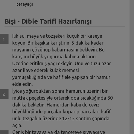
tereyağı
Bişi - Dible Tarifi Hazırlanışı
Ilık su, maya ve tozşekeri küçük bir kaseye
koyun. Bir kaşıkla karıştırın. 5 dakika kadar
mayanın çözünüp kabarmasını bekleyin. Bu
karışımı büyük yoğurma kabına aktarın.
Üzerine eritilmiş yağı ekleyin. Unu ve tuzu azar
azar ilave ederek kulak memesi
yumuşaklığında ve hafif ele yapışan bir hamur
elde edin.
İyice yoğurduktan sonra hamurun üzerini bir
mutfak peçetesiyle örterek oda sıcaklığında 30
dakika bekletin. Hamurdan kabuklu ceviz
büyüklüğünde parçalar koparıp parçaları hafif
unlu tezgahın üzerinde 12-15 santim çapında
açın.
Geniş bir tavaya ya da tencereye sıvıyağı ve