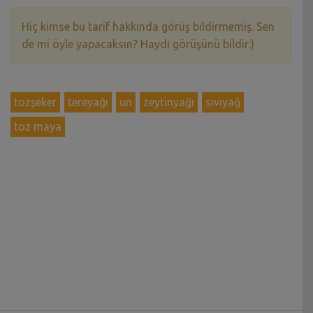
Hiç kimse bu tarif hakkında görüş bildirmemiş. Sen
de mi öyle yapacaksın? Haydi görüşünü bildir:)
tozşeker
tereyağı
un
zeytinyağı
sıvıyağ
toz maya