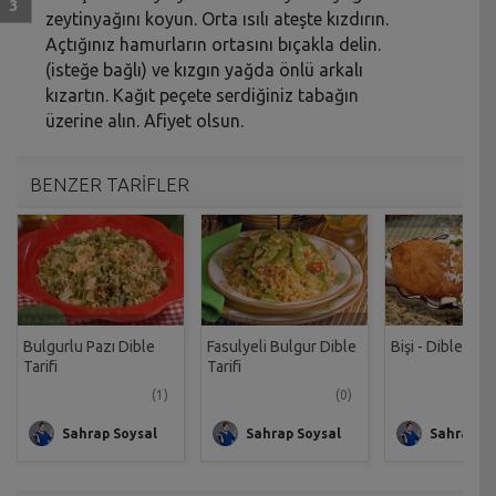
zeytinyağını koyun. Orta ısılı ateşte kızdırın.
Açtığınız hamurların ortasını bıçakla delin.
(isteğe bağlı) ve kızgın yağda önlü arkalı
kızartın. Kağıt peçete serdiğiniz tabağın
üzerine alın. Afiyet olsun.
BENZER TARİFLER
Bulgurlu Pazı Dible
Fasulyeli Bulgur Dible
Bişi - Dible Tarif
Tarifi
Tarifi
(1)
(0)
Sahrap Soysal
Sahrap Soysal
Sahrap So