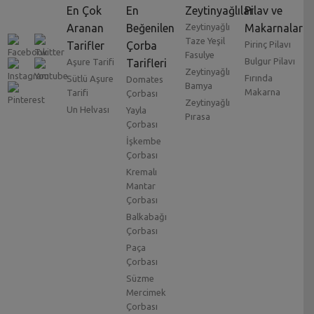
En Çok
En
Zeytinyağlılar
Pilav ve
Aranan
Beğenilen
Zeytinyağlı
Makarnalar
Taze Yeşil
Tarifler
Çorba
Pirinç Pilavı
Fasulye
Bulgur Pilavı
Aşure Tarifi
Tarifleri
Zeytinyağlı
Fırında
Sütlü Aşure
Domates
Bamya
Makarna
Tarifi
Çorbası
Zeytinyağlı
Un Helvası
Yayla
Pırasa
Çorbası
İşkembe
Çorbası
Kremalı
Mantar
Çorbası
Balkabağı
Çorbası
Paça
Çorbası
Süzme
Mercimek
Çorbası