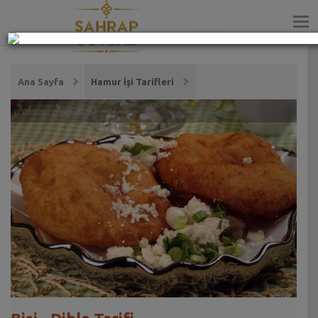
ZEYTİNYAĞI
Ana Sayfa
Hamur İşi Tarifleri