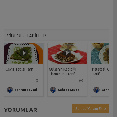
VİDEOLU TARİFLER
Ceviz Tatlısı Tarif
Gülşahın Kedidilli
Patatesli Çıtır 
Tiramisusu Tarifi
Tarifi
(3)
(0)
Sahrap Soysal
Sahrap Soysal
Sahrap So
YORUMLAR
Sen de Yorum Ekle