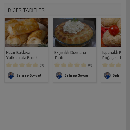
DİĞER TARİFLER
Hazır Baklava
Ekşimikli Dızmana
Ispanaklı Patat
Yufkasında Börek
Tarifi
Poğaçası Tarifi
Tarifi
(0)
(0)
Sahrap Soysal
Sahrap Soysal
Sahrap So