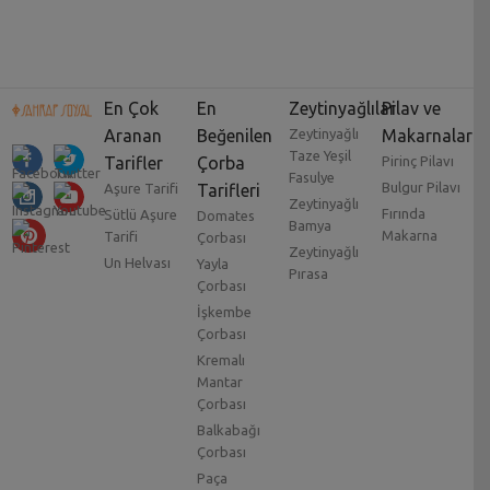
En Çok
En
Zeytinyağlılar
Pilav ve
Aranan
Beğenilen
Zeytinyağlı
Makarnalar
Taze Yeşil
Tarifler
Çorba
Pirinç Pilavı
Fasulye
Bulgur Pilavı
Aşure Tarifi
Tarifleri
Zeytinyağlı
Fırında
Sütlü Aşure
Domates
Bamya
Makarna
Tarifi
Çorbası
Zeytinyağlı
Un Helvası
Yayla
Pırasa
Çorbası
İşkembe
Çorbası
Kremalı
Mantar
Çorbası
Balkabağı
Çorbası
Paça