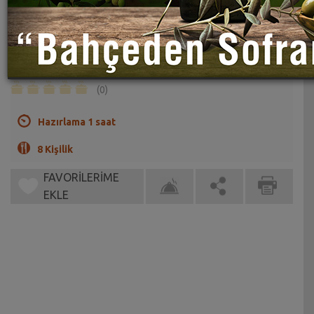
Pazılı Kıymalı Kişloren Tarifi
Sahrap Soysal
Dilerseniz bu tarifi ıspanak ile de yapabilirsiniz.
(0)
Hazırlama 1 saat
8 Kişilik
FAVORİLERİME
EKLE