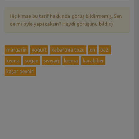
Hiç kimse bu tarif hakkında görüş bildirmemiş. Sen
de mi öyle yapacaksın? Haydi görüşünü bildir:)
margarin
yoğurt
kabartma tozu
un
pazı
kıyma
soğan
sıvıyağ
krema
karabiber
kaşar peyniri