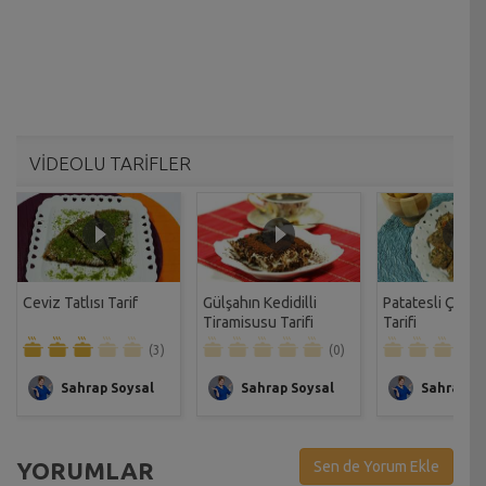
VİDEOLU TARİFLER
Ceviz Tatlısı Tarif
Gülşahın Kedidilli
Patatesli Çıtır 
Tiramisusu Tarifi
Tarifi
(3)
(0)
Sahrap Soysal
Sahrap Soysal
Sahrap So
YORUMLAR
Sen de Yorum Ekle