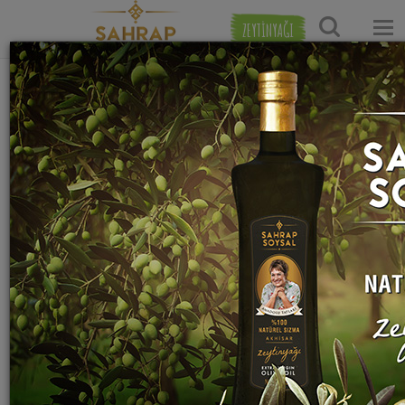
ZEYTİNYAĞI
Ana Sayfa
Hamur İşi Tarifleri