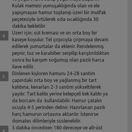
Kulak memesi yumuşaklığında olan ve ele
yapışmayan hamur toplanıp üzeri bir mutfak
peçetesiyle örtülerek oda sıcaklığında 30
dakika bekletilir.
Üzeri için; süt kreması ve un orta boy bir
kaseye koyulur. Tel çırpıcıyla çırpmaya devam
edilerek yumurtalar da eklenir. Rendelenmiş
peynir, tuz ve karabiber serpilip karıştırıldıktan
sonra bu karışım soğumuş olan pazılı harca
ilave edilir.
Dinlenen kişloren hamuru 24-28 santim
çapındaki orta boy ve yağlanmış bir tart
kalıbına, kenarları 2-3 santim yükseltilerek
yayılır. Tart kalıbı yerine kelepçeli kek kalıbı ya
da borcam da kullanılabilir. Hamur çatalın
ucuyla 4-5 yerinden delinir. Hazırlanan pazılı
harç hamurun ortasına aktarılır. İstenirse
domates dilimleriyle süslenebilir.
5 dakika öncedoen 180 dereceye ve alt-üst