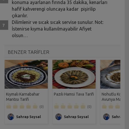
konuma ayarlanan fırında 35 dakika, kenarları
hafif kahverengi oluncaya kadar pişirilip
çıkarılır.
Dilimlenir ve sıcak sıcak servise sunulur. Not:
İstenirse kıyma kullanılmayabilir Afiyet
olsun…
BENZER TARİFLER
Kıymalı Karnabahar
Pazılı Hamsi Tava Tarifi
Nohutlu Kıymal
Mantısı Tarifi
Avunya Mantısı 
(0)
(0)
Sahrap Soysal
Sahrap Soysal
Sahrap So