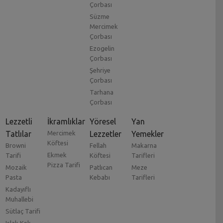
Çorbası
Süzme
Mercimek
Çorbası
Ezogelin
Çorbası
Şehriye
Çorbası
Tarhana
Çorbası
Lezzetli
İkramlıklar
Yöresel
Yan
Tatlılar
Mercimek
Lezzetler
Yemekler
Köftesi
Browni
Fellah
Makarna
Ekmek
Tarifi
Köftesi
Tarifleri
Pizza Tarifi
Mozaik
Patlıcan
Meze
Pasta
Kebabı
Tarifleri
Kadayıflı
Muhallebi
Sütlaç Tarifi
Islak Kek