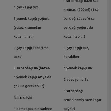
1 su bardağı hazır süt
1 çay kaşığı tuz
kreması (200 ml) (1 su
3 yemek kaşığı yoğurt
bardağı süt ve ½ su
(susuz kısmından
bardağı yoğurt da
kullanılmalı)
kullanılabilir)
1 çay kaşığı kabartma
1 çay kaşığı tuz,
tozu
karabiber
3 su bardağı un (bazen
1 yemek kaşığı un
1 yemek kaşığı az ya da
2 adet yumurta
çok un gerekebilir)
1 su bardağı
İç harcı için
rendelenmiş taze kaşar
1 demet pazının sadece
peyniri