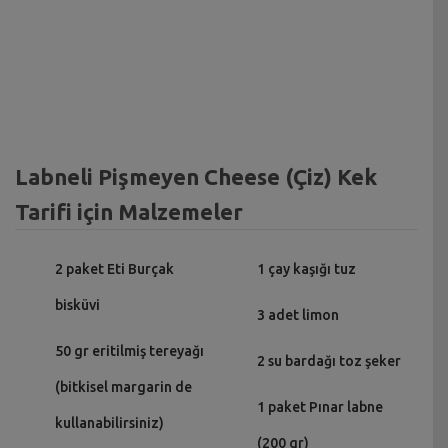
Labneli Pişmeyen Cheese (Çiz) Kek
Tarifi için Malzemeler
2 paket Eti Burçak
1 çay kaşığı tuz
bisküvi
3 adet limon
50 gr eritilmiş tereyağı
2 su bardağı toz şeker
(bitkisel margarin de
1 paket Pınar labne
kullanabilirsiniz)
(200 gr)