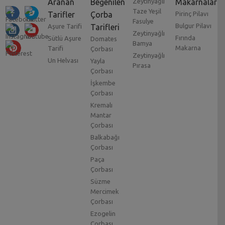
Aranan
Beğenilen
Zeytinyağlı
Makarnalar
Taze Yeşil
Tarifler
Çorba
Pirinç Pilavı
Fasulye
Bulgur Pilavı
Aşure Tarifi
Tarifleri
Zeytinyağlı
Fırında
Sütlü Aşure
Domates
Bamya
Makarna
Tarifi
Çorbası
Zeytinyağlı
Un Helvası
Yayla
Pırasa
Çorbası
İşkembe
Çorbası
Kremalı
Mantar
Çorbası
Balkabağı
Çorbası
Paça
Çorbası
Süzme
Mercimek
Çorbası
Ezogelin
Çorbası