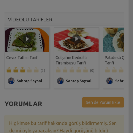
VİDEOLU TARİFLER
Ceviz Tatlısı Tarif
Gülşahın Kedidilli
Patatesli Çıtır 
Tiramisusu Tarifi
Tarifi
(3)
(0)
Sahrap Soysal
Sahrap Soysal
Sahrap So
YORUMLAR
Sen de Yorum Ekle
Hiç kimse bu tarif hakkında görüş bildirmemiş. Sen
de mi öyle yapacaksın? Haydi görüşünü bildir:)