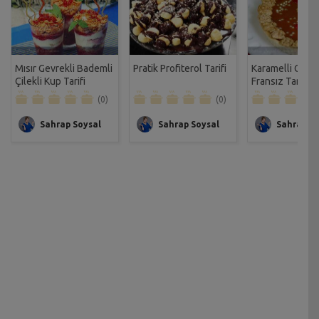
Mısır Gevrekli Bademli
Pratik Profiterol Tarifi
Karamelli Ceviz
Çilekli Kup Tarifi
Fransız Tartı Tar
(0)
(0)
Sahrap Soysal
Sahrap Soysal
Sahrap So