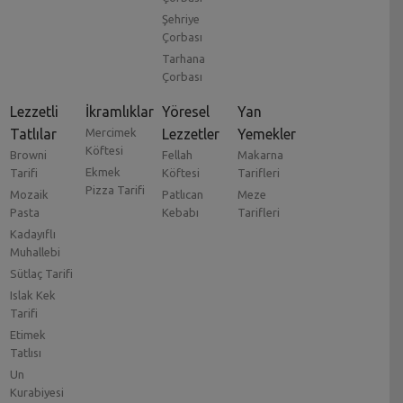
Şehriye
Çorbası
Tarhana
Çorbası
Lezzetli
İkramlıklar
Yöresel
Yan
Tatlılar
Mercimek
Lezzetler
Yemekler
Köftesi
Browni
Fellah
Makarna
Ekmek
Tarifi
Köftesi
Tarifleri
Pizza Tarifi
Mozaik
Patlıcan
Meze
Pasta
Kebabı
Tarifleri
Kadayıflı
Muhallebi
Sütlaç Tarifi
Islak Kek
Tarifi
Etimek
Tatlısı
Un
Kurabiyesi