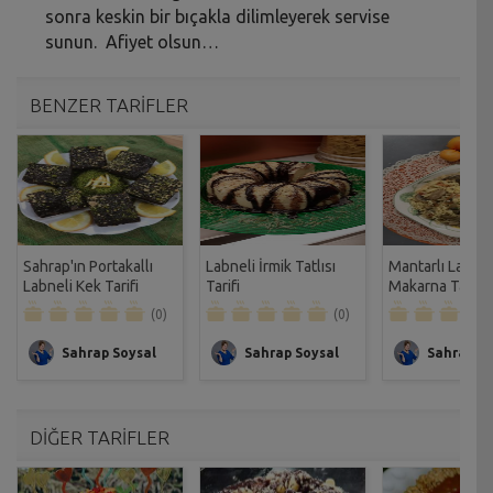
sonra keskin bir bıçakla dilimleyerek servise
sunun. Afiyet olsun…
BENZER TARİFLER
Sahrap'ın Portakallı
Labneli İrmik Tatlısı
Mantarlı Labnel
Labneli Kek Tarifi
Tarifi
Makarna Tarifi
(0)
(0)
Sahrap Soysal
Sahrap Soysal
Sahrap So
DİĞER TARİFLER