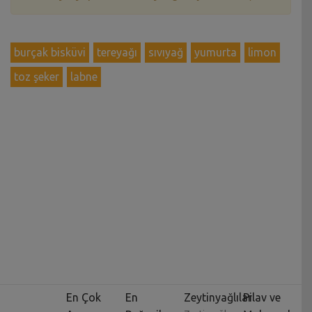
burçak bisküvi
tereyağı
sıvıyağ
yumurta
limon
toz şeker
labne
En Çok
En
Zeytinyağlılar
Pilav ve