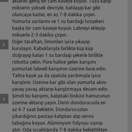
aklarını geniş bir cam kaseye koyun. Tuzu katıp
mikserin yüksek devriyle, katılaşıp kar gibi
oluncaya kadar, en az 7-8 dakika çırpın.
Yumurta sarılarını ve 1 su bardağı tozşekeri
başka bir cam kaseye koyun. Labneyi ekleyip
mikserle 2-3 dakika çırpın.
Diğer taraftan, limonları iyice yıkayıp
kurulayın. Kabuklarıyla birlikte küp küp
doğrayıp kalan 1 su bardağı şekerle birlikte
robotta çekin. Püre haline gelen karışımı
yumurtalı labneli karışımın üzerine ilave edin.
Tahta kaşık ya da spatula yardımıyla iyice
karıştırın. Üzerine kar gibi olan yumurta akını
yavaş yavaş aktarıp karıştırmaya devam edin.
Şimdi bu karışımı, kalıptaki bisküvi hamurunun
üzerine aktarıp yayın. Derin dondurucuda en
az 6-7 saat bekletin. Dondurucudan
çıkardığınız pastayı kalıptan alıp servis
tabağına koyun. Alüminyum folyoyu sıyırıp
atın. Oda sıcaklığında 7-8 dakika beklettikten