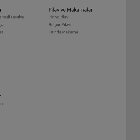
r
Pilav ve Makarnalar
 Yeşil Fasulye
Pirinç Pilavı
mya
Bulgur Pilavı
sa
Fırında Makarna
r
ri