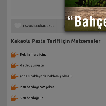
FAVORİLERİME EKLE
BEN DE YAPTIM
Kakaolu Pasta Tarifi için Malzemeler
Kek hamuru için;
6 adet yumurta
(oda sıcaklığında beklemiş olmalı)
2 su bardağı toz şeker
5 su bardağı un