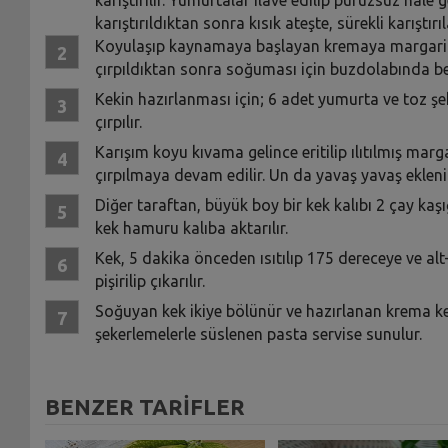
karıştırıldıktan sonra kısık ateşte, sürekli karıştır
Koyulaşıp kaynamaya başlayan kremaya margarin e
çırpıldıktan sonra soğuması için buzdolabında bekl
Kekin hazırlanması için; 6 adet yumurta ve toz şe
çırpılır.
Karışım koyu kıvama gelince eritilip ılıtılmış mar
çırpılmaya devam edilir. Un da yavaş yavaş eklenip
Diğer taraftan, büyük boy bir kek kalıbı 2 çay kaş
kek hamuru kalıba aktarılır.
Kek, 5 dakika önceden ısıtılıp 175 dereceye ve a
pişirilip çıkarılır.
Soğuyan kek ikiye bölünür ve hazırlanan krema kekin
şekerlemelerle süslenen pasta servise sunulur.
BENZER TARİFLER