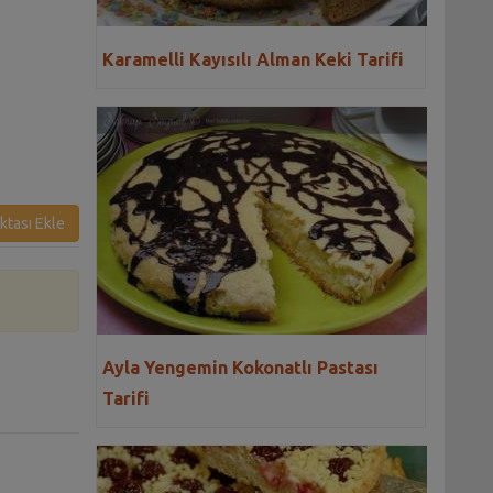
Karamelli Kayısılı Alman Keki Tarifi
ktası Ekle
Ayla Yengemin Kokonatlı Pastası
Tarifi