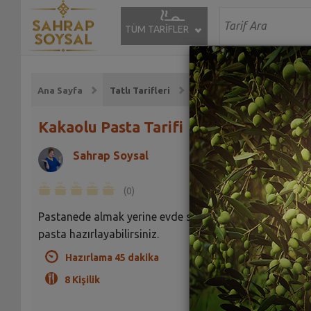
TÜM TARİFLER
Ana Sayfa
Tatlı Tarifleri
Kakaolu Pasta Tarifi
Sahrap Soysal
(0)
Pastanede almak yerine evde siz de nefis bir kakaolu
pasta hazırlayabilirsiniz.
Hazırlama 45 dakika
8 Kişilik