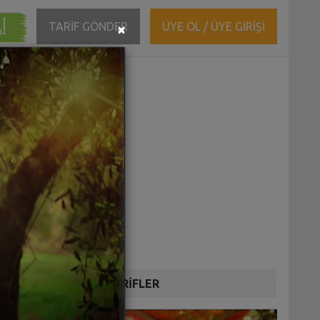
ĞI
Close
TARİF GÖNDER
ÜYE OL / ÜYE GİRİŞİ
×
DİĞER TARİFLER