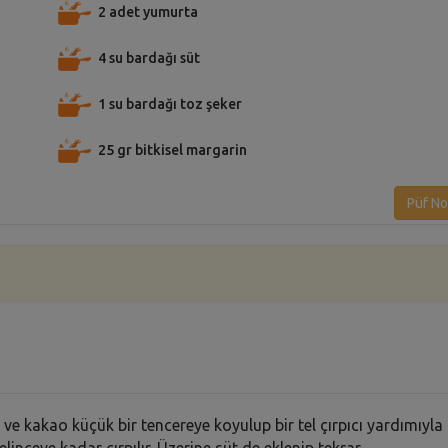
2 adet yumurta
4 su bardağı süt
1 su bardağı toz şeker
25 gr bitkisel margarin
Püf No
 ve kakao küçük bir tencereye koyulup bir tel çırpıcı yardımıyla
gelinceye kadar çırpılır. Üzerine süt de eklenip tekrar