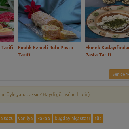
 Tarifi
Fındık Ezmeli Rulo Pasta
Ekmek Kadayıfında
Tarifi
Pasta Tarifi
Sen de Y
 mi öyle yapacaksın? Haydi görüşünü bildir:)
a tozu
vanilya
kakao
buğday nişastası
süt