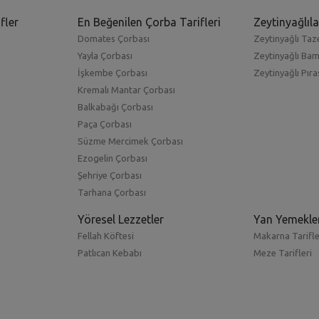
fler
En Beğenilen Çorba Tarifleri
Zeytinyağlıla
Domates Çorbası
Zeytinyağlı Taze
Yayla Çorbası
Zeytinyağlı Ba
İşkembe Çorbası
Zeytinyağlı Pıra
Kremalı Mantar Çorbası
Balkabağı Çorbası
Paça Çorbası
Süzme Mercimek Çorbası
Ezogelin Çorbası
Şehriye Çorbası
Tarhana Çorbası
Yöresel Lezzetler
Yan Yemekle
Fellah Köftesi
Makarna Tarifle
Patlıcan Kebabı
Meze Tarifleri