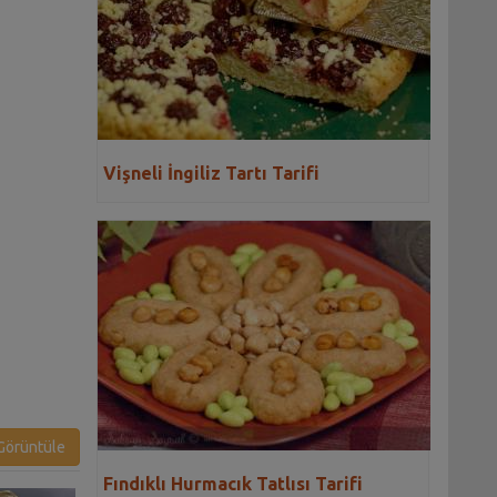
Vişneli İngiliz Tartı Tarifi
örüntüle
Fındıklı Hurmacık Tatlısı Tarifi