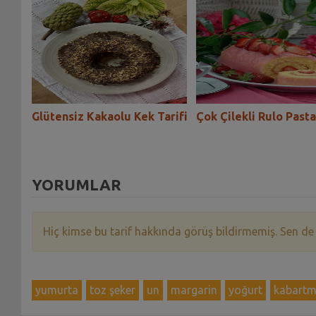
Glütensiz Kakaolu Kek Tarifi
Çok Çilekli Rulo Pasta
YORUMLAR
Hiç kimse bu tarif hakkında görüş bildirmemiş. Sen de
yumurta
toz şeker
un
margarin
yoğurt
kabartm