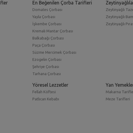
fler
En Beğenilen Çorba Tarifleri
Zeytinyağlıla
Domates Çorbası
Zeytinyağlı Taze
Yayla Çorbası
Zeytinyağlı Ba
İşkembe Çorbası
Zeytinyağlı Pıra
Kremalı Mantar Çorbası
Balkabağı Çorbası
Paça Çorbası
Süzme Mercimek Çorbası
Ezogelin Çorbası
Şehriye Çorbası
Tarhana Çorbası
Yöresel Lezzetler
Yan Yemekle
Fellah Köftesi
Makarna Tarifle
Patlıcan Kebabı
Meze Tarifleri