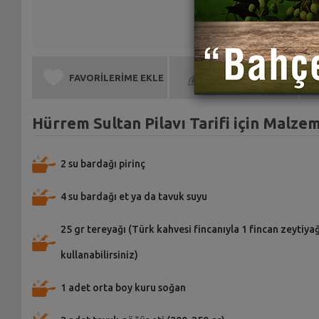
FAVORİLERİME EKLE
BEN DE YAPTIM
Hürrem Sultan Pilavı Tarifi için Malze
2 su bardağı pirinç
4 su bardağı et ya da tavuk suyu
25 gr tereyağı (Türk kahvesi fincanıyla 1 fincan zeytiyağ
kullanabilirsiniz)
1 adet orta boy kuru soğan