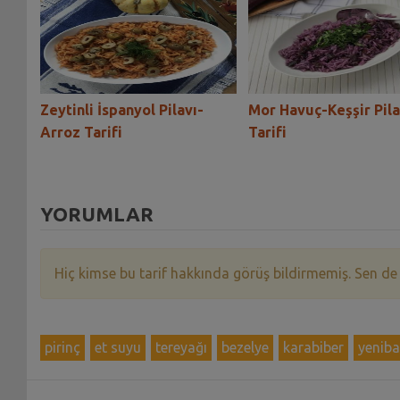
i
Zeytinli İspanyol Pilavı-
Mor Havuç-Keşşir Pila
Arroz Tarifi
Tarifi
YORUMLAR
Hiç kimse bu tarif hakkında görüş bildirmemiş. Sen de
pirinç
et suyu
tereyağı
bezelye
karabiber
yeniba