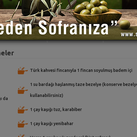
TARİFE PUAN VER
TARİFİ PAYLAŞ
TARİFİ
meler
Türk kahvesi fincanıyla 1 fincan soyulmuş badem içi
1 su bardağı haşlanmış taze bezelye (konserve bezely
kullanabilirsiniz)
ı da
1 çay kaşığı tuz, karabiber
1 çay kaşığı yenibahar