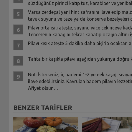
süzdüğünüz pirinci katıp tuz, karabiber ve yenibaha
Varsa zerdeçal yani hint safranını ilave edip mal
tavuk suyunu ve taze ya da konserve bezelyeleri de
Pilavı orta ısılı ateşte, suyunu iyice çekinceye k
Tencerenin kapağını tekrar kapatıp ocağın altını iy
Pilavı kısık ateşte 5 dakika daha pişirip ocaktan a
Tahta bir kaşıkla pilavı aşağıdan yukarıya doğru k
Not: İsterseniz, iç bademi 1-2 yemek kaşığı sıvıy
ilave edebilirsiniz. Kavrulan badem pilavın lezzeti
Afiyet olsun…
BENZER TARİFLER