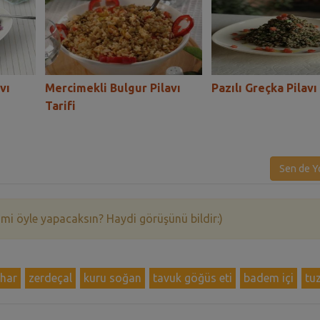
vı
Mercimekli Bulgur Pilavı
Pazılı Greçka Pilavı 
Tarifi
Sen de Y
 mi öyle yapacaksın? Haydi görüşünü bildir:)
har
zerdeçal
kuru soğan
tavuk göğüs eti
badem içi
tu