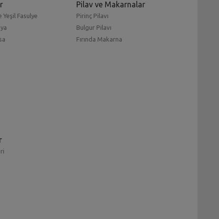
r
Pilav ve Makarnalar
 Yeşil Fasulye
Pirinç Pilavı
mya
Bulgur Pilavı
sa
Fırında Makarna
r
ri