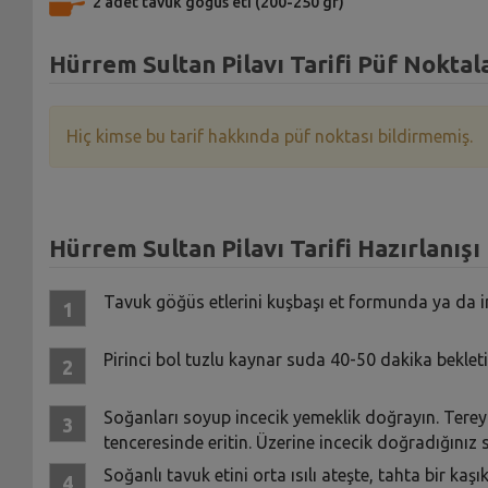
2 adet tavuk göğüs eti (200-250 gr)
Hürrem Sultan Pilavı Tarifi Püf Noktal
Hiç kimse bu tarif hakkında püf noktası bildirmemiş.
Hürrem Sultan Pilavı Tarifi Hazırlanışı
Tavuk göğüs etlerini kuşbaşı et formunda ya da inc
Pirinci bol tuzlu kaynar suda 40-50 dakika beklet
Soğanları soyup incecik yemeklik doğrayın. Tereya
tenceresinde eritin. Üzerine incecik doğradığınız s
Soğanlı tavuk etini orta ısılı ateşte, tahta bir kaş