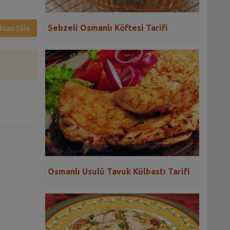
Sebzeli Osmanlı Köftesi Tarifi
ktası Ekle
Osmanlı Usulü Tavuk Külbastı Tarifi