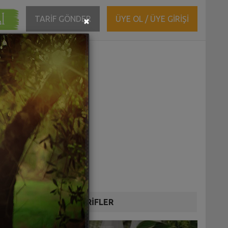
ĞI
Close
TARİF GÖNDER
ÜYE OL / ÜYE GİRİŞİ
×
DİĞER TARİFLER