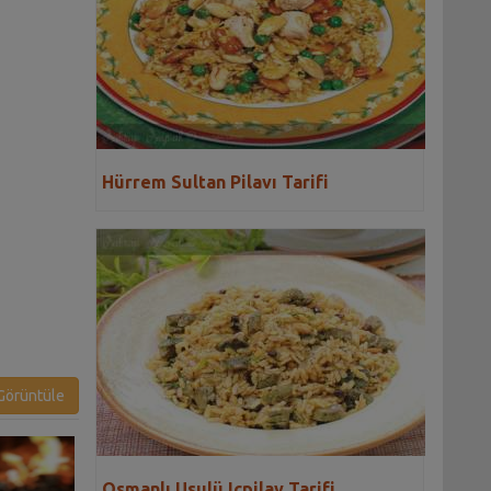
Hürrem Sultan Pilavı Tarifi
örüntüle
Osmanlı Usulü Içpilav Tarifi