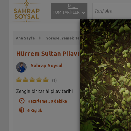
TÜM TARİFLER
Ana Sayfa
Yöresel Yemek Tarifleri
Osmanlı Yemekl
Hürrem Sultan Pilavı Tarifi
Sahrap Soysal
(1)
Zengin bir tarihi pilav tarihi
Hazırlama 30 dakika
6 Kişilik