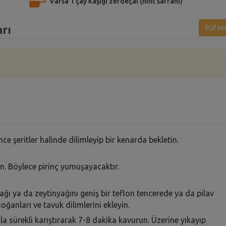
Varsa 1 çay kaşığı zerdeçal (hint safranı)
arı
Püf No
e şeritler halinde dilimleyip bir kenarda bekletin.
in. Böylece pirinç yumuşayacaktır.
ğı ya da zeytinyağını geniş bir teflon tencerede ya da pilav
oğanları ve tavuk dilimlerini ekleyin.
ıkla sürekli karıştırarak 7-8 dakika kavurun. Üzerine yıkayıp