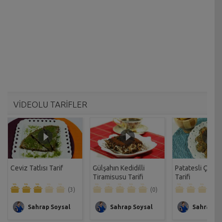
VİDEOLU TARİFLER
Ceviz Tatlısı Tarif
Gülşahın Kedidilli
Patatesli Çıtır 
Tiramisusu Tarifi
Tarifi
(3)
(0)
Sahrap Soysal
Sahrap Soysal
Sahrap So