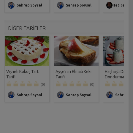
Sahrap Soysal
Sahrap Soysal
Hatice Ulu
DİĞER TARİFLER
Vişneli Kokoş Tart
Ayşe'nin Elmalı Keki
Haşhaşlı Diyet
Tarifi
Tarifi
Dondurma Tarif
(0)
(0)
Sahrap Soysal
Sahrap Soysal
Sahrap So