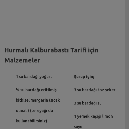
Hurmalı Kalburabastı Tarifi için
Malzemeler
1 su bardağı yoğurt
Şurup için;
½ su bardağı eritilmiş
3 su bardağı toz şeker
bitkisel margarin (sıcak
3 su bardağı su
olmalı) (tereyağı da
1 yemek kaşığı limon
kullanabilirsiniz)
suyu