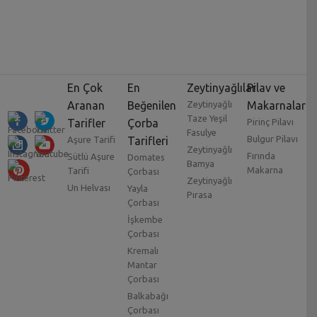
En Çok
En
Zeytinyağlılar
Pilav ve
Aranan
Beğenilen
Zeytinyağlı
Makarnalar
Taze Yeşil
Tarifler
Çorba
Pirinç Pilavı
Fasulye
Bulgur Pilavı
Aşure Tarifi
Tarifleri
Zeytinyağlı
Fırında
Sütlü Aşure
Domates
Bamya
Makarna
Tarifi
Çorbası
Zeytinyağlı
Un Helvası
Yayla
Pırasa
Çorbası
İşkembe
Çorbası
Kremalı
Mantar
Çorbası
Balkabağı
Çorbası