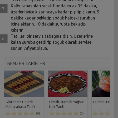
Kalburabastıları sıcak fırında en az 35 dakika,
üzerleri iyice kızarıncaya kadar pişirip çıkarın. 5
dakika kadar bekletip soğuk haldeki şurubun
içine aktarın. 10 dakiak şurupta bekletip
çıkarın.
Tatlıları bir servis tabağına dizin. Üzerlerine
kalan şurubu gezdirip soğuk olarak servise
sunun. Afiyet olsun.
BENZER TARİFLER
Glutensiz Cevizli
Elmalı Hurmalı Yağsız
Hurmalı Erik Re
Kalburabastı Tarifi
Kek Tarifi
(0)
(0)