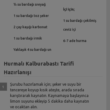
½ su bardağı sıvıyağ
İçi için;
1 su bardağı toz şeker
1 su bardağı çekilmiş
2 çay kaşığı karbonat
ceviz içi
1 su bardağı irmik
6-7 ade hurma
Yaklaşık 4 su bardağı un
Hurmalı Kalburabastı Tarifi
Hazırlanışı
Şurubu hazırlamak için; şeker ve suyu bir
tencereye koyup kısık ateşte, arada sırada
karıştırarak kaynatın. Kaynamaya başlayınca
limon suyunu ekleyip 5 dakika daha kaynatın
ve ocaktan alın.