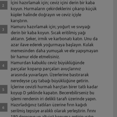
İçini hazırlamak için; ceviz içini derin bir kaba
koyun. Hurmaların çekirdeklerini çıkarıp küçük
küpler halinde doğrayın ve ceviz içiyle
karıştırın.
Hamuru hazırlamak için; yoğurt ve sıvıyağı
derin bir kaba koyun. Sıcak eritilmiş yağı
aktarın. Şeker, irmik ve karbonatı katın. Unu da
azar ilave ederek yoğurmaya başlayın. Kulak
memesinden daha yumuşak ve ele yapışmayan
bir hamur elde etmelisiniz.
Hamurdan kabuklu ceviz büyüklüğünde
parçalar koparıp parçaları avuçlarınız
arasında yuvarlayın. Üzerlerine bastırarak
neredeyse çay tabağı büyüklüğüne getirin.
İçlerine cevizli hurmalı harçtan birer tatlı kadar
koyup D şeklinde kapatın. Becerebilirseniz bu
işlemi rendenin iri delikli tarafı üzerinde yapın.
Hazırladığınız tatlıları üzerine fırın kağıdı
serilmiş tepsiye aralıklı olarak yerleştirin. fırını
180 dereceye ve alt-üst konuma getirip ısıtın.