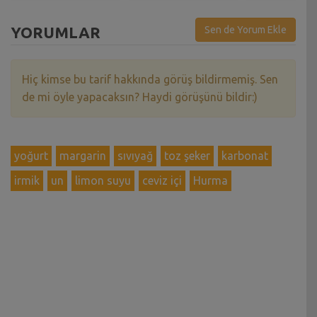
YORUMLAR
Sen de Yorum Ekle
Hiç kimse bu tarif hakkında görüş bildirmemiş. Sen
de mi öyle yapacaksın? Haydi görüşünü bildir:)
yoğurt
margarin
sıvıyağ
toz şeker
karbonat
irmik
un
limon suyu
ceviz içi
Hurma