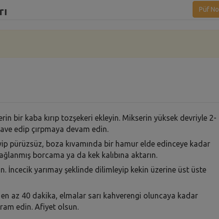
rı
Püf No
in bir kaba kırıp tozşekeri ekleyin. Mikserin yüksek devriyle 2-
ı ilave edip çırpmaya devam edin.
eyip pürüzsüz, boza kıvamında bir hamur elde edinceye kadar
yağlanmış borcama ya da kek kalıbına aktarın.
ın. İncecik yarımay şeklinde dilimleyip kekin üzerine üst üste
a en az 40 dakika, elmalar sarı kahverengi oluncaya kadar
kram edin. Afiyet olsun.