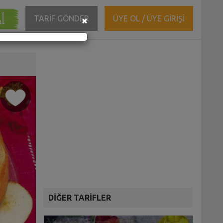
ĞI
Close
TARİF GÖNDER
ÜYE OL / ÜYE GİRİŞİ
×
DİĞER TARİFLER