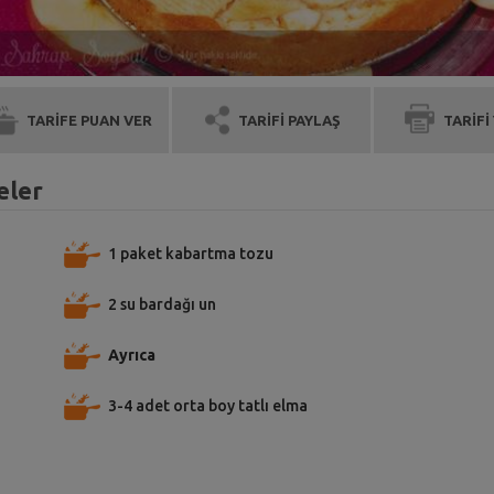
TARİFE PUAN VER
TARİFİ PAYLAŞ
TARİFİ
eler
1 paket kabartma tozu
2 su bardağı un
Ayrıca
3-4 adet orta boy tatlı elma