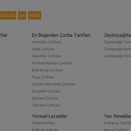
ma tozu
un
elma
fler
En Beğenilen Çorba Tarifleri
Zeytinyağlıla
Domates Çorbası
Zeytinyağlı Taze
Yayla Çorbası
Zeytinyağlı Ba
İşkembe Çorbası
Zeytinyağlı Pıra
Kremalı Mantar Çorbası
Balkabağı Çorbası
Paça Çorbası
Süzme Mercimek Çorbası
Ezogelin Çorbası
Şehriye Çorbası
Tarhana Çorbası
Yöresel Lezzetler
Yan Yemekle
Fellah Köftesi
Makarna Tarifle
Patlıcan Kebabı
Meze Tarifleri