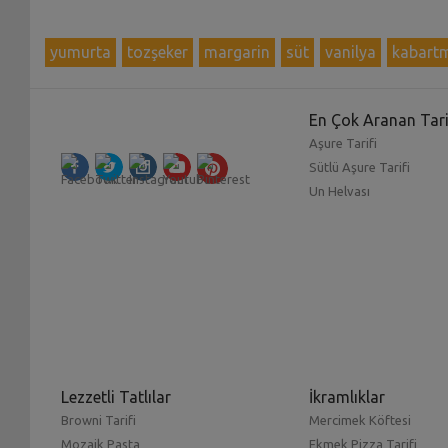
yumurta
tozşeker
margarin
süt
vanilya
kabart
En Çok Aranan Tari
Aşure Tarifi
Sütlü Aşure Tarifi
Un Helvası
Lezzetli Tatlılar
İkramlıklar
Browni Tarifi
Mercimek Köftesi
Mozaik Pasta
Ekmek Pizza Tarifi