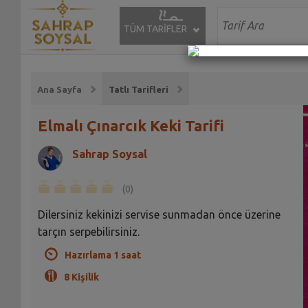
TÜM TARİFLER
Ana Sayfa
Tatlı Tarifleri
Elmalı Çınarcık Keki Tarifi
Sahrap Soysal
(0)
Dilersiniz kekinizi servise sunmadan önce üzerine
tarçın serpebilirsiniz.
Hazırlama 1 saat
8 Kişilik