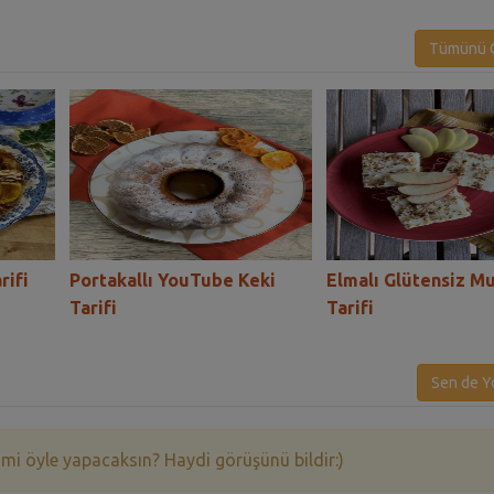
Tümünü G
rifi
Portakallı YouTube Keki
Elmalı Glütensiz Mu
Tarifi
Tarifi
Sen de Y
 mi öyle yapacaksın? Haydi görüşünü bildir:)