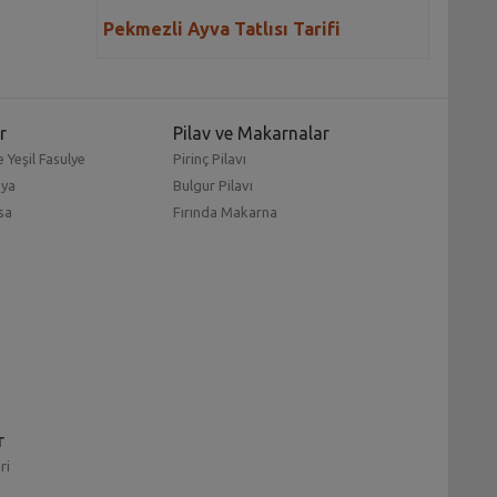
Pekmezli Ayva Tatlısı Tarifi
r
Pilav ve Makarnalar
 Yeşil Fasulye
Pirinç Pilavı
mya
Bulgur Pilavı
sa
Fırında Makarna
r
ri