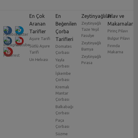
En Çok
En
Zeytinyağlılar
Pilav ve
Aranan
Beğenilen
Zeytinyağlı
Makarnalar
Taze Yeşil
Tarifler
Çorba
Pirinç Pilavı
Fasulye
Bulgur Pilavı
Aşure Tarifi
Tarifleri
Zeytinyağlı
Fırında
Sütlü Aşure
Domates
Bamya
Makarna
Tarifi
Çorbası
Zeytinyağlı
Un Helvası
Yayla
Pırasa
Çorbası
İşkembe
Çorbası
Kremalı
Mantar
Çorbası
Balkabağı
Çorbası
Paça
Çorbası
Süzme