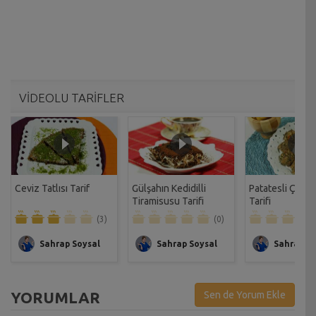
VİDEOLU TARİFLER
Ceviz Tatlısı Tarif
Gülşahın Kedidilli
Patatesli Çıtır 
Tiramisusu Tarifi
Tarifi
(3)
(0)
Sahrap Soysal
Sahrap Soysal
Sahrap So
YORUMLAR
Sen de Yorum Ekle