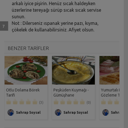
arkalı iyice pişirin. Henüz sıcak haldeyken
üzerlerine tereyağı sürüp sıcak sıcak servise
sunun.
Not : Dilerseniz ıspanak yerine pazı, kıyma,
çökelek de kullanabilirsiniz. Afiyet olsun.
BENZER TARİFLER
Otlu Dolama Börek
Peşküden Kuymağı -
Yumurtalı Boh
Tarifi
Gümüşhane
Gözleme Tarifi
(3)
(0)
Sahrap Soysal
Sahrap Soysal
Sahrap So