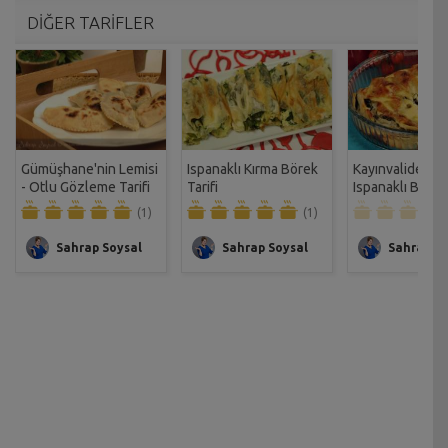
DİĞER TARİFLER
Gümüşhane'nin Lemisi
Ispanaklı Kırma Börek
Kayınvalidemin
- Otlu Gözleme Tarifi
Tarifi
Ispanaklı Büzm
Böreği Tarifi
(1)
(1)
Sahrap Soysal
Sahrap Soysal
Sahrap So