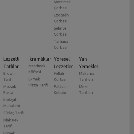
Mercimek
Çorbası
Ezogelin
Çorbası
Şehriye
Çorbası
Tarhana
Çorbası
Lezzetli
İkramlıklar
Yöresel
Yan
Tatlılar
Mercimek
Lezzetler
Yemekler
Köftesi
Browni
Fellah
Makarna
Ekmek
Tarifi
Köftesi
Tarifleri
Pizza Tarifi
Mozaik
Patlıcan
Meze
Pasta
Kebabı
Tarifleri
Kadayıflı
Muhallebi
Sütlaç Tarifi
Islak Kek
Tarifi
Etimek