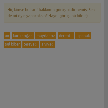
Hiç kimse bu tarif hakkında görüş bildirmemiş. Sen
de mi öyle yapacaksın? Haydi görüşünü bildir:)
un
kuru soğan
maydanoz
dereotu
ıspanak
pul biber
tereyağı
sıvıyağ