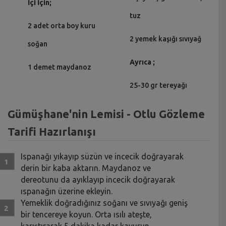
İçi İçin;
tuz
2 adet orta boy kuru
2 yemek kaşığı sıvıyağ
soğan
Ayrıca ;
1 demet maydanoz
25-30 gr tereyağı
Gümüşhane'nin Lemisi - Otlu Gözleme
Tarifi Hazırlanışı
Ispanağı yıkayıp süzün ve incecik doğrayarak
derin bir kaba aktarın. Maydanoz ve
dereotunu da ayıklayıp incecik doğrayarak
ıspanağın üzerine ekleyin.
Yemeklik doğradığınız soğanı ve sıvıyağı geniş
bir tencereye koyun. Orta ısılı ateşte,
karıştırarak 5 dakika kadar kavurun.