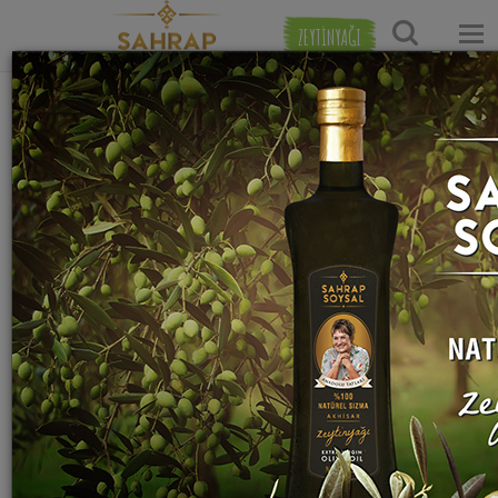
ZEYTİNYAĞI
Ana Sayfa
Tatlı Tarifleri