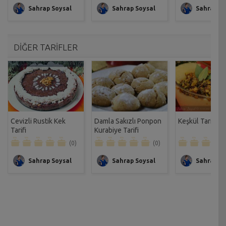
Sahrap Soysal
Sahrap Soysal
Sahrap So
DİĞER TARİFLER
Cevizli Rustik Kek
Damla Sakızlı Ponpon
Keşkül Tarifi
Tarifi
Kurabiye Tarifi
(0)
(0)
Sahrap Soysal
Sahrap Soysal
Sahrap So