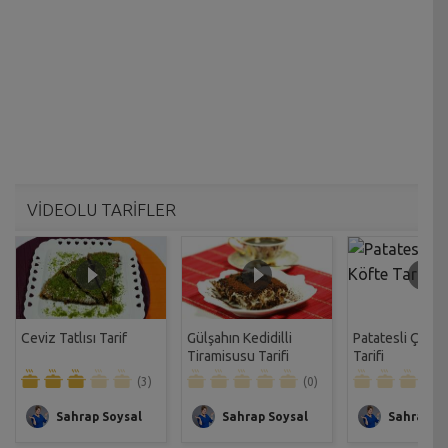
VİDEOLU TARİFLER
Ceviz Tatlısı Tarif
Gülşahın Kedidilli
Patatesli Çıtır 
Tiramisusu Tarifi
Tarifi
(3)
(0)
Sahrap Soysal
Sahrap Soysal
Sahrap So