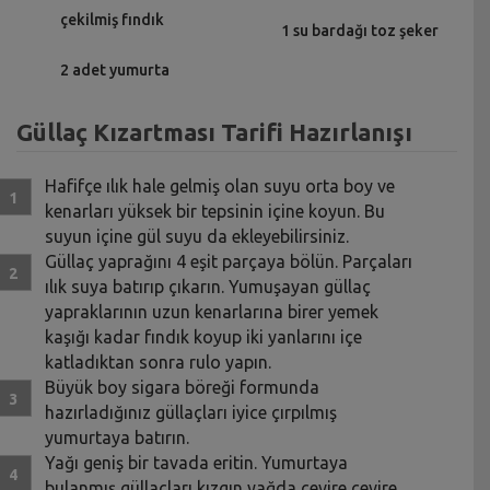
çekilmiş fındık
1 su bardağı toz şeker
2 adet yumurta
Güllaç Kızartması Tarifi Hazırlanışı
Hafifçe ılık hale gelmiş olan suyu orta boy ve
kenarları yüksek bir tepsinin içine koyun. Bu
suyun içine gül suyu da ekleyebilirsiniz.
Güllaç yaprağını 4 eşit parçaya bölün. Parçaları
ılık suya batırıp çıkarın. Yumuşayan güllaç
yapraklarının uzun kenarlarına birer yemek
kaşığı kadar fındık koyup iki yanlarını içe
katladıktan sonra rulo yapın.
Büyük boy sigara böreği formunda
hazırladığınız güllaçları iyice çırpılmış
yumurtaya batırın.
Yağı geniş bir tavada eritin. Yumurtaya
bulanmış güllaçları kızgın yağda çevire çevire