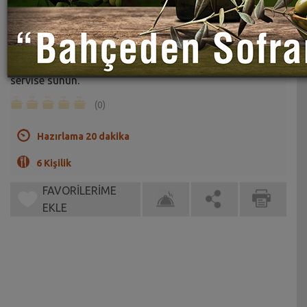
Güllaç Kızartması Tarifi
Sahrap Soysal
Güllaçlar şurubu iyice çekince fıstık, fındıkla süsleyerek
servise sunun.
(0)
Hazırlama 20 dakika
6 Kişilik
FAVORİLERİME
EKLE