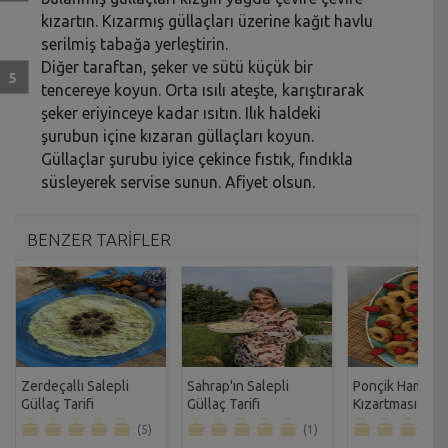
kızartın. Kızarmış güllaçları üzerine kağıt havlu
serilmiş tabağa yerleştirin.
Diğer taraftan, şeker ve sütü küçük bir
tencereye koyun. Orta ısılı ateşte, karıştırarak
şeker eriyinceye kadar ısıtın. Ilık haldeki
şurubun içine kızaran güllaçları koyun.
Güllaçlar şurubu iyice çekince fıstık, fındıkla
süsleyerek servise sunun. Afiyet olsun.
BENZER TARİFLER
Zerdeçallı Salepli
Sahrap'ın Salepli
Ponçik Hamur
Güllaç Tarifi
Güllaç Tarifi
Kızartması Tarif
(5)
(1)