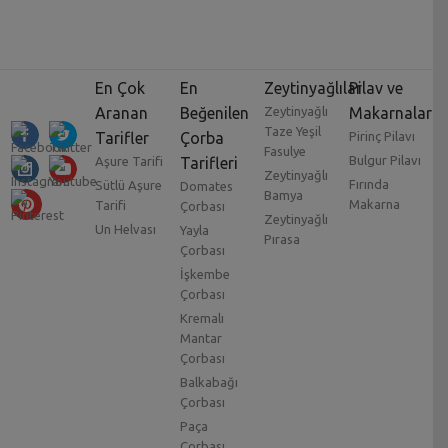
En Çok
En
Zeytinyağlılar
Pilav ve
Aranan
Beğenilen
Zeytinyağlı
Makarnalar
Taze Yeşil
Tarifler
Çorba
Pirinç Pilavı
Fasulye
Bulgur Pilavı
Aşure Tarifi
Tarifleri
Zeytinyağlı
Fırında
Sütlü Aşure
Domates
Bamya
Makarna
Tarifi
Çorbası
Zeytinyağlı
Un Helvası
Yayla
Pırasa
Çorbası
İşkembe
Çorbası
Kremalı
Mantar
Çorbası
Balkabağı
Çorbası
Paça
Çorbası