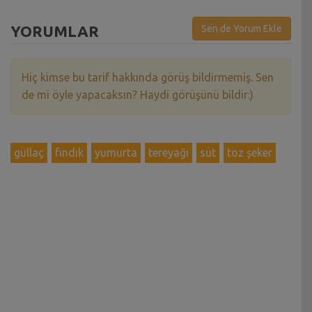
YORUMLAR
Sen de Yorum Ekle
Hiç kimse bu tarif hakkında görüş bildirmemiş. Sen
de mi öyle yapacaksın? Haydi görüşünü bildir:)
güllaç
fındık
yumurta
tereyağı
süt
toz şeker