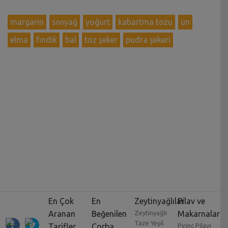
margarin
sıvıyağ
yoğurt
kabartma tozu
un
elma
fındık
bal
toz şeker
pudra şekeri
En Çok
En
Zeytinyağlılar
Pilav ve
Aranan
Beğenilen
Zeytinyağlı
Makarnalar
Taze Yeşil
Tarifler
Çorba
Pirinç Pilavı