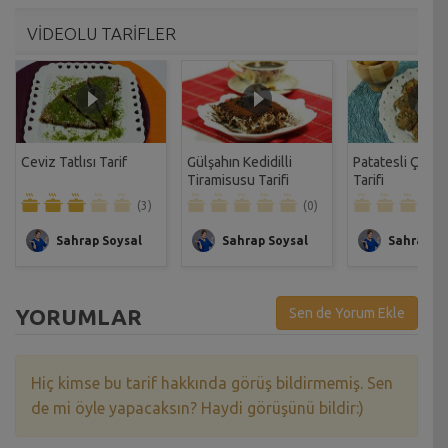
VİDEOLU TARİFLER
Ceviz Tatlısı Tarif
Gülşahın Kedidilli
Patatesli Çıtır 
Tiramisusu Tarifi
Tarifi
(3)
(0)
Sahrap Soysal
Sahrap Soysal
Sahrap So
YORUMLAR
Sen de Yorum Ekle
Hiç kimse bu tarif hakkında görüş bildirmemiş. Sen
de mi öyle yapacaksın? Haydi görüşünü bildir:)