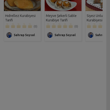
Hıdrellez Kurabiyesi
Meyve Şekerli Sable
Siyez Unlu Yılb
Tarifi
Kurabiye Tarifi
Kurabiyesi Tarif
(0)
(0)
Sahrap Soysal
Sahrap Soysal
Sahrap So