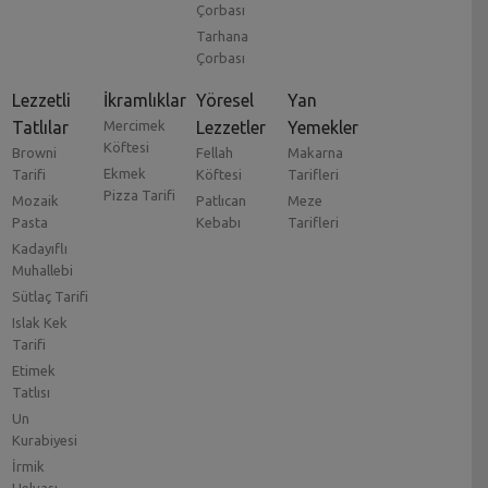
Çorbası
Tarhana
Çorbası
Lezzetli
İkramlıklar
Yöresel
Yan
Tatlılar
Mercimek
Lezzetler
Yemekler
Köftesi
Browni
Fellah
Makarna
Ekmek
Tarifi
Köftesi
Tarifleri
Pizza Tarifi
Mozaik
Patlıcan
Meze
Pasta
Kebabı
Tarifleri
Kadayıflı
Muhallebi
Sütlaç Tarifi
Islak Kek
Tarifi
Etimek
Tatlısı
Un
Kurabiyesi
İrmik
Helvası