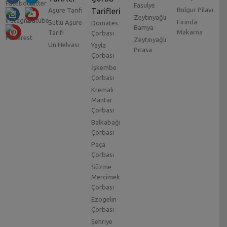
Fasulye
Bulgur Pilavı
Aşure Tarifi
Tarifleri
Zeytinyağlı
Fırında
Sütlü Aşure
Domates
Bamya
Makarna
Tarifi
Çorbası
Zeytinyağlı
Un Helvası
Yayla
Pırasa
Çorbası
İşkembe
Çorbası
Kremalı
Mantar
Çorbası
Balkabağı
Çorbası
Paça
Çorbası
Süzme
Mercimek
Çorbası
Ezogelin
Çorbası
Şehriye