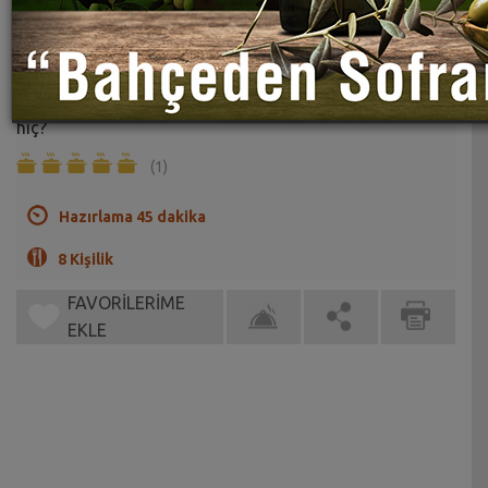
Fındıklı Elmalı Rulo Kurabiye Tarifi
Sahrap Soysal
Fındık ve elmanın girdiği bir kurabiye lezzetsiz olur mu
hiç?
(1)
Hazırlama 45 dakika
8 Kişilik
FAVORİLERİME
EKLE