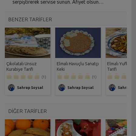
serpiştirerek servise sunun. Afiyet olsun…
BENZER TARİFLER
Çikolatalı Unsuz
Elmalı Havuçlu Sanatçı
Elmalı Yufka Tat
Kurabiye Tarifi
Keki
Tarifi
(1)
(1)
Sahrap Soysal
Sahrap Soysal
Sahrap So
DİĞER TARİFLER