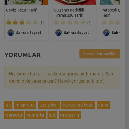
Ceviz Tatlısı Tarif
Gülşahın Kedidilli
Patatesli Çıtır 
Tiramisusu Tarifi
Tarifi
(3)
(0)
Sahrap Soysal
Sahrap Soysal
Sahrap So
YORUMLAR
Sen de Yorum Ekle
Hiç kimse bu tarif hakkında görüş bildirmemiş. Sen
de mi öyle yapacaksın? Haydi görüşünü bildir:)
un
mısır unu
toz şeker
kabartma tozu
nane
dereotu
yumurta
süt
margarin