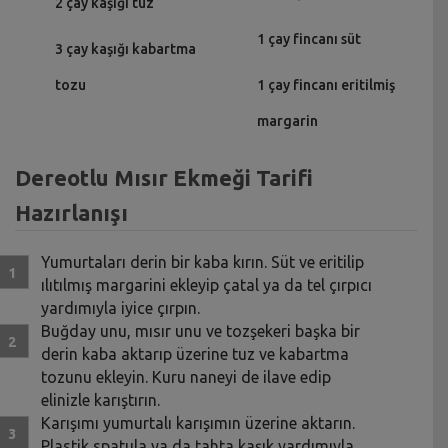
2 çay kaşığı tuz
1 çay fincanı süt
3 çay kaşığı kabartma
tozu
1 çay fincanı eritilmiş
margarin
Dereotlu Mısır Ekmeği Tarifi
Hazırlanışı
Yumurtaları derin bir kaba kırın. Süt ve eritilip
ılıtılmış margarini ekleyip çatal ya da tel çırpıcı
yardımıyla iyice çırpın.
Buğday unu, mısır unu ve tozşekeri başka bir
derin kaba aktarıp üzerine tuz ve kabartma
tozunu ekleyin. Kuru naneyi de ilave edip
elinizle karıştırın.
Karışımı yumurtalı karışımın üzerine aktarın.
Plastik spatula ya da tahta kaşık yardımıyla