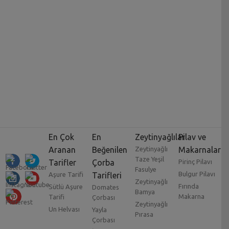
En Çok
En
Zeytinyağlılar
Pilav ve
Aranan
Beğenilen
Zeytinyağlı
Makarnalar
Taze Yeşil
Tarifler
Çorba
Pirinç Pilavı
Fasulye
Bulgur Pilavı
Aşure Tarifi
Tarifleri
Zeytinyağlı
Fırında
Sütlü Aşure
Domates
Bamya
Makarna
Tarifi
Çorbası
Zeytinyağlı
Un Helvası
Yayla
Pırasa
Çorbası