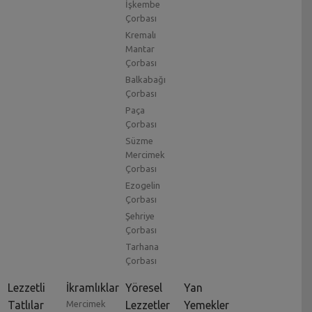
İşkembe
Çorbası
Kremalı
Mantar
Çorbası
Balkabağı
Çorbası
Paça
Çorbası
Süzme
Mercimek
Çorbası
Ezogelin
Çorbası
Şehriye
Çorbası
Tarhana
Çorbası
Lezzetli
İkramlıklar
Yöresel
Yan
Tatlılar
Mercimek
Lezzetler
Yemekler