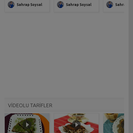
Sahrap Soysal
Sahrap Soysal
Sahrap So
VİDEOLU TARİFLER