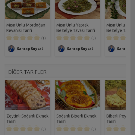
Mısır Unlu Mordoğan
Mısır Unlu Yaprak
Mısır Unlu Yapr
Revanisi Tarifi
Bezelye Tavası Tarifi
Bezelye Tarifi
(1)
(0)
Sahrap Soysal
Sahrap Soysal
Sahrap So
DİĞER TARİFLER
Zeytinli Soğanlı Ekmek
Soğanlı Biberli Ekmek
Biberli Peynirl
Tarifi
Tarifi
Tarifi
(0)
(0)