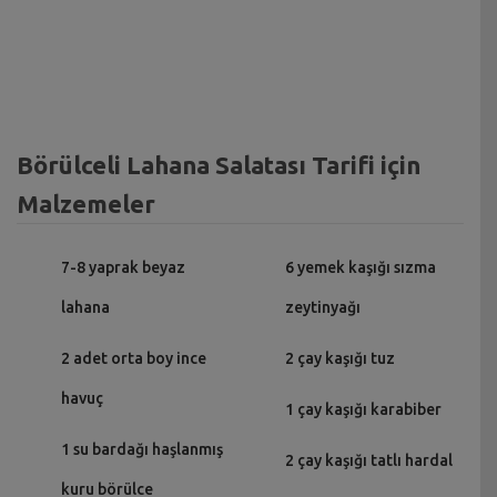
Börülceli Lahana Salatası Tarifi için
Malzemeler
7-8 yaprak beyaz
6 yemek kaşığı sızma
lahana
zeytinyağı
2 adet orta boy ince
2 çay kaşığı tuz
havuç
1 çay kaşığı karabiber
1 su bardağı haşlanmış
2 çay kaşığı tatlı hardal
kuru börülce