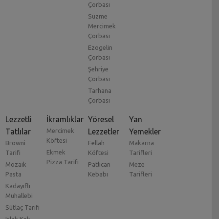
Çorbası
Süzme
Mercimek
Çorbası
Ezogelin
Çorbası
Şehriye
Çorbası
Tarhana
Çorbası
Lezzetli
İkramlıklar
Yöresel
Yan
Tatlılar
Mercimek
Lezzetler
Yemekler
Köftesi
Browni
Fellah
Makarna
Ekmek
Tarifi
Köftesi
Tarifleri
Pizza Tarifi
Mozaik
Patlıcan
Meze
Pasta
Kebabı
Tarifleri
Kadayıflı
Muhallebi
Sütlaç Tarifi
Islak Kek