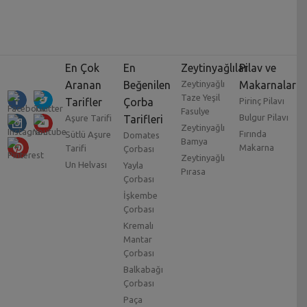
En Çok
En
Zeytinyağlılar
Pilav ve
Aranan
Beğenilen
Zeytinyağlı
Makarnalar
Taze Yeşil
Tarifler
Çorba
Pirinç Pilavı
Fasulye
Bulgur Pilavı
Aşure Tarifi
Tarifleri
Zeytinyağlı
Fırında
Sütlü Aşure
Domates
Bamya
Makarna
Tarifi
Çorbası
Zeytinyağlı
Un Helvası
Yayla
Pırasa
Çorbası
İşkembe
Çorbası
Kremalı
Mantar
Çorbası
Balkabağı
Çorbası
Paça