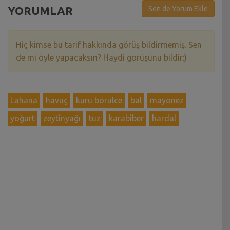
YORUMLAR
Sen de Yorum Ekle
Hiç kimse bu tarif hakkında görüş bildirmemiş. Sen
de mi öyle yapacaksın? Haydi görüşünü bildir:)
Lahana
havuç
kuru börülce
bal
mayonez
yoğurt
zeytinyağı
tuz
karabiber
hardal