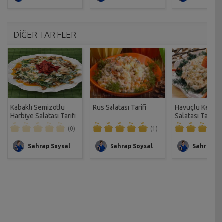
DİĞER TARİFLER
Kabaklı Semizotlu
Rus Salatası Tarifi
Havuçlu Kerevi
Harbiye Salatası Tarifi
Salatası Tarifi
(0)
(1)
Sahrap Soysal
Sahrap Soysal
Sahrap So