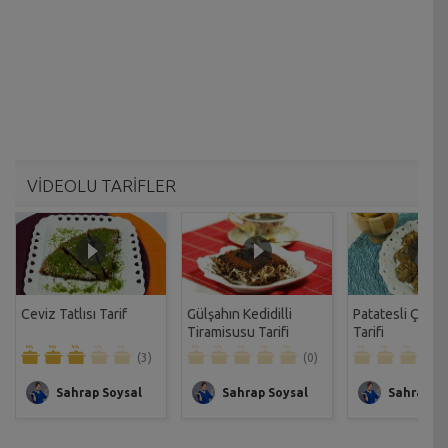
VİDEOLU TARİFLER
Ceviz Tatlısı Tarif
Gülşahın Kedidilli
Patatesli Çıtır 
Tiramisusu Tarifi
Tarifi
(3)
(0)
Sahrap Soysal
Sahrap Soysal
Sahrap So