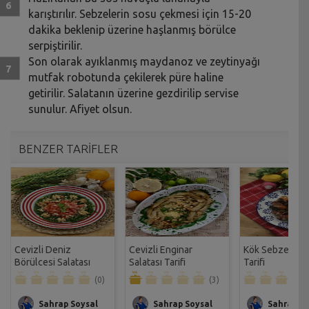
karıştırılır. Sebzelerin sosu çekmesi için 15-20
dakika beklenip üzerine haşlanmış börülce
serpiştirilir.
Son olarak ayıklanmış maydanoz ve zeytinyağı
mutfak robotunda çekilerek püre haline
getirilir. Salatanın üzerine gezdirilip servise
sunulur. Afiyet olsun.
BENZER TARİFLER
Cevizli Deniz
Cevizli Enginar
Kök Sebze Sala
Börülcesi Salatası
Salatası Tarifi
Tarifi
Tarifi
(0)
(3)
Sahrap Soysal
Sahrap Soysal
Sahrap So