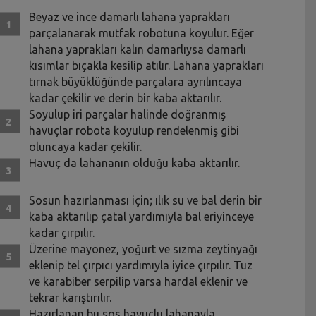
Beyaz ve ince damarlı lahana yaprakları
parçalanarak mutfak robotuna koyulur. Eğer
lahana yaprakları kalın damarlıysa damarlı
kısımlar bıçakla kesilip atılır. Lahana yaprakları
tırnak büyüklüğünde parçalara ayrılıncaya
kadar çekilir ve derin bir kaba aktarılır.
Soyulup iri parçalar halinde doğranmış
havuçlar robota koyulup rendelenmiş gibi
oluncaya kadar çekilir.
Havuç da lahananın olduğu kaba aktarılır.
Sosun hazırlanması için; ılık su ve bal derin bir
kaba aktarılıp çatal yardımıyla bal eriyinceye
kadar çırpılır.
Üzerine mayonez, yoğurt ve sızma zeytinyağı
eklenip tel çırpıcı yardımıyla iyice çırpılır. Tuz
ve karabiber serpilip varsa hardal eklenir ve
tekrar karıştırılır.
Hazırlanan bu sos havuçlu lahanayla