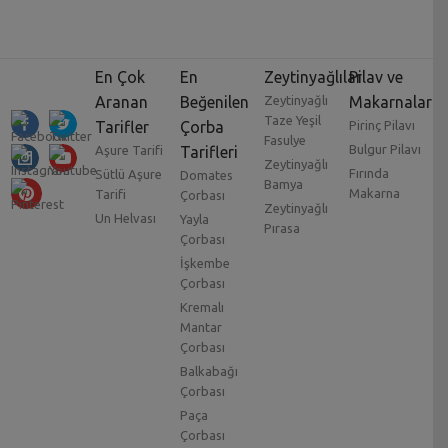
En Çok
En
Zeytinyağlılar
Pilav ve
Aranan
Beğenilen
Zeytinyağlı
Makarnalar
Taze Yeşil
Tarifler
Çorba
Pirinç Pilavı
Fasulye
Bulgur Pilavı
Aşure Tarifi
Tarifleri
Zeytinyağlı
Fırında
Sütlü Aşure
Domates
Bamya
Makarna
Tarifi
Çorbası
Zeytinyağlı
Un Helvası
Yayla
Pırasa
Çorbası
İşkembe
Çorbası
Kremalı
Mantar
Çorbası
Balkabağı
Çorbası
Paça
Çorbası