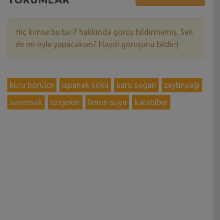
Hiç kimse bu tarif hakkında görüş bildirmemiş. Sen
de mi öyle yapacaksın? Haydi görüşünü bildir:)
kuru börülce
ıspanak kökü
kuru soğan
zeytinyağı
sarımsak
tozşeker
limon suyu
karabiber