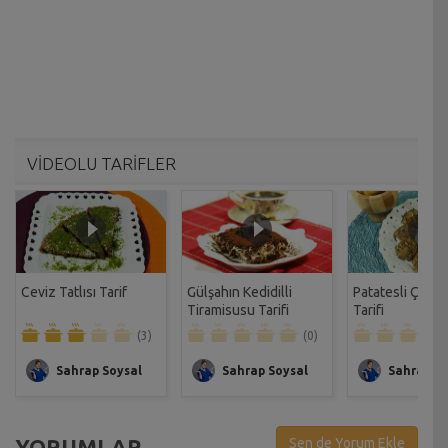
VİDEOLU TARİFLER
Ceviz Tatlısı Tarif
Gülşahın Kedidilli
Patatesli Çıtır 
Tiramisusu Tarifi
Tarifi
(3)
(0)
Sahrap Soysal
Sahrap Soysal
Sahrap So
YORUMLAR
Sen de Yorum Ekle