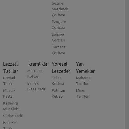
Süzme
Mercimek
Çorbası
Ezogelin
Çorbası
Şehriye
Çorbası
Tarhana
Çorbası
Lezzetli
İkramlıklar
Yöresel
Yan
Tatlılar
Mercimek
Lezzetler
Yemekler
Köftesi
Browni
Fellah
Makarna
Ekmek
Tarifi
Köftesi
Tarifleri
Pizza Tarifi
Mozaik
Patlıcan
Meze
Pasta
Kebabı
Tarifleri
Kadayıflı
Muhallebi
Sütlaç Tarifi
Islak Kek
Tarifi