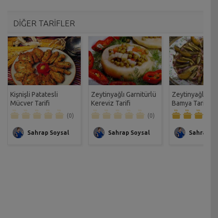
DİĞER TARİFLER
Kişnişli Patatesli
Zeytinyağlı Garnitürlü
Zeytinyağlı Erik
Mücver Tarifi
Kereviz Tarifi
Bamya Tarifi
(0)
(0)
Sahrap Soysal
Sahrap Soysal
Sahrap So