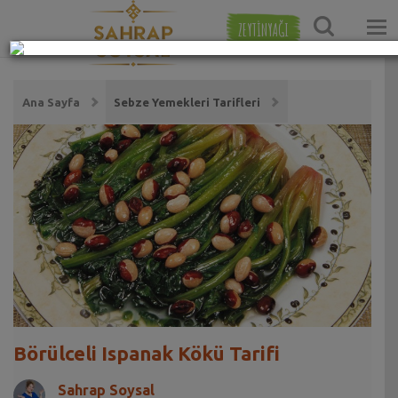
ZEYTİNYAĞI
Ana Sayfa
Sebze Yemekleri Tarifleri
Börülceli Ispanak Kökü Tarifi
Sahrap Soysal