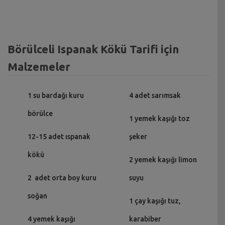
Börülceli Ispanak Kökü Tarifi için
Malzemeler
1 su bardağı kuru
4 adet sarımsak
börülce
1 yemek kaşığı toz
12-15 adet ıspanak
şeker
kökü
2 yemek kaşığı limon
2 adet orta boy kuru
suyu
soğan
1 çay kaşığı tuz,
4 yemek kaşığı
karabiber