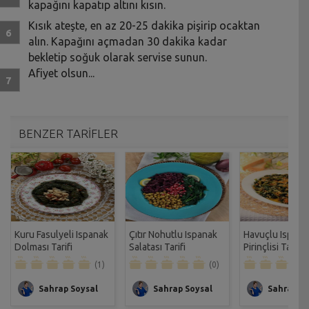
kapağını kapatıp altını kısın.
Kısık ateşte, en az 20-25 dakika pişirip ocaktan
alın. Kapağını açmadan 30 dakika kadar
bekletip soğuk olarak servise sunun.
Afiyet olsun...
BENZER TARİFLER
Kuru Fasulyeli Ispanak
Çıtır Nohutlu Ispanak
Havuçlu Ispana
Dolması Tarifi
Salatası Tarifi
Pirinçlisi Tarifi
(1)
(0)
Sahrap Soysal
Sahrap Soysal
Sahrap So