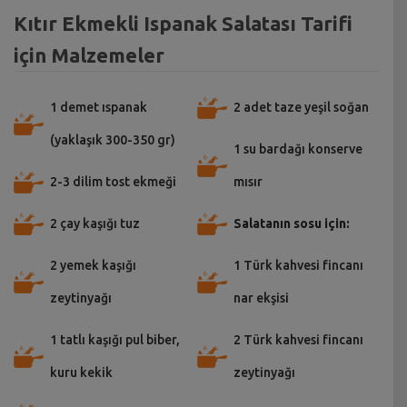
Kıtır Ekmekli Ispanak Salatası Tarifi
için Malzemeler
1 demet ıspanak
2 adet taze yeşil soğan
(yaklaşık 300-350 gr)
1 su bardağı konserve
2-3 dilim tost ekmeği
mısır
2 çay kaşığı tuz
Salatanın sosu için:
2 yemek kaşığı
1 Türk kahvesi fincanı
zeytinyağı
nar ekşisi
1 tatlı kaşığı pul biber,
2 Türk kahvesi fincanı
kuru kekik
zeytinyağı