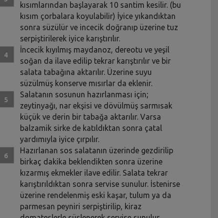
kısımlarından başlayarak 10 santim kesilir. (bu
kısım çorbalara koyulabilir) İyice yıkandıktan
sonra süzülür ve incecik doğranıp üzerine tuz
serpiştirilerek iyice karıştırılır.
İncecik kıyılmış maydanoz, dereotu ve yeşil
soğan da ilave edilip tekrar karıştırılır ve bir
salata tabağına aktarılır. Üzerine suyu
süzülmüş konserve mısırlar da eklenir.
Salatanın sosunun hazırlanması için;
zeytinyağı, nar ekşisi ve dövülmüş sarmısak
küçük ve derin bir tabağa aktarılır. Varsa
balzamik sirke de katıldıktan sonra çatal
yardımıyla iyice çırpılır.
Hazırlanan sos salatanın üzerinde gezdirilip
birkaç dakika beklendikten sonra üzerine
kızarmış ekmekler ilave edilir. Salata tekrar
karıştırıldıktan sonra servise sunulur. İstenirse
üzerine rendelenmiş eski kaşar, tulum ya da
parmesan peyniri serpiştirilip, kiraz
domateslerle süslenerek servise sunulur.