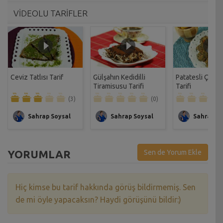
VİDEOLU TARİFLER
Ceviz Tatlısı Tarif
Gülşahın Kedidilli
Patatesli Çıtır 
Tiramisusu Tarifi
Tarifi
(3)
(0)
Sahrap Soysal
Sahrap Soysal
Sahrap So
YORUMLAR
Sen de Yorum Ekle
Hiç kimse bu tarif hakkında görüş bildirmemiş. Sen
de mi öyle yapacaksın? Haydi görüşünü bildir:)