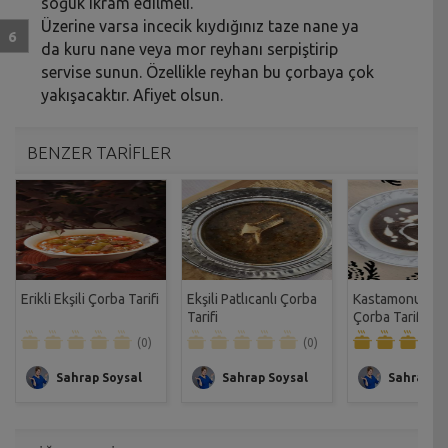
soğuk ikram edilmeli.
Üzerine varsa incecik kıydığınız taze nane ya
da kuru nane veya mor reyhanı serpiştirip
servise sunun. Özellikle reyhan bu çorbaya çok
yakışacaktır. Afiyet olsun.
BENZER TARİFLER
Erikli Ekşili Çorba Tarifi
Ekşili Patlıcanlı Çorba
Kastamonu'nun
Tarifi
Çorba Tarifi
(0)
(0)
Sahrap Soysal
Sahrap Soysal
Sahrap So