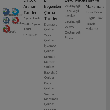
En Çok
En
Zeytinyağlılar
Pilav ve
Aranan
Beğenilen
Zeytinyağlı
Makarnalar
Taze Yeşil
Tarifler
Çorba
Pirinç Pilavı
Fasulye
Bulgur Pilavı
Aşure Tarifi
Tarifleri
Zeytinyağlı
Fırında
Sütlü Aşure
Domates
Bamya
Makarna
Tarifi
Çorbası
Zeytinyağlı
Un Helvası
Yayla
Pırasa
Çorbası
İşkembe
Çorbası
Kremalı
Mantar
Çorbası
Balkabağı
Çorbası
Paça
Çorbası
Süzme
Mercimek
Çorbası
Ezogelin