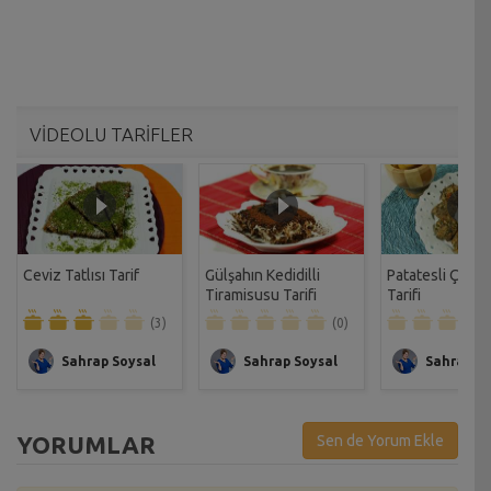
VİDEOLU TARİFLER
Ceviz Tatlısı Tarif
Gülşahın Kedidilli
Patatesli Çıtır 
Tiramisusu Tarifi
Tarifi
(3)
(0)
Sahrap Soysal
Sahrap Soysal
Sahrap So
YORUMLAR
Sen de Yorum Ekle