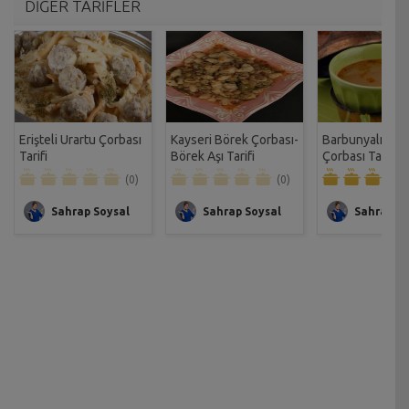
DİĞER TARİFLER
Erişteli Urartu Çorbası
Kayseri Börek Çorbası-
Barbunyalı Sa
Tarifi
Börek Aşı Tarifi
Çorbası Tarifi
(0)
(0)
Sahrap Soysal
Sahrap Soysal
Sahrap So