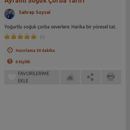
Ayranlı Soğuk Çorba Tarifi
Sahrap Soysal
Yoğurtlu soğuk çorba severlere. Harika bir yöresel tat.
(1)
Hazırlama 30 dakika
6 Kişilik
FAVORİLERİME
EKLE