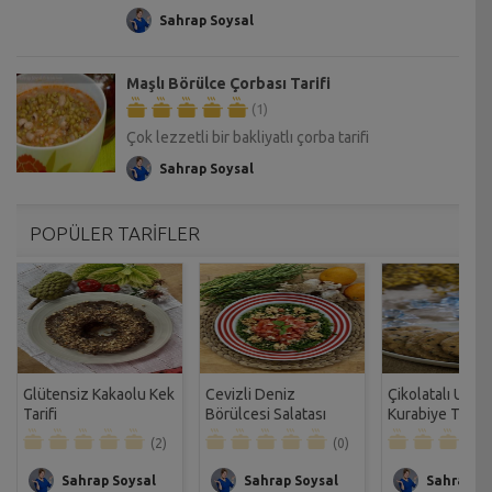
Sahrap Soysal
Maşlı Börülce Çorbası Tarifi
(1)
Çok lezzetli bir bakliyatlı çorba tarifi
Sahrap Soysal
POPÜLER TARİFLER
Glütensiz Kakaolu Kek
Cevizli Deniz
Çikolatalı Unsu
Tarifi
Börülcesi Salatası
Kurabiye Tarifi
Tarifi
(2)
(0)
Sahrap Soysal
Sahrap Soysal
Sahrap So