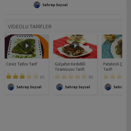
Sahrap Soysal
VİDEOLU TARİFLER
Ceviz Tatlısı Tarif
Gülşahın Kedidilli
Patatesli Çıtır 
Tiramisusu Tarifi
Tarifi
(3)
(0)
Sahrap Soysal
Sahrap Soysal
Sahrap So