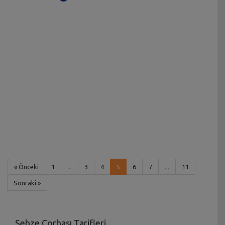
« Önceki
1
...
3
4
5
6
7
...
11
Sonraki »
Sebze Çorbası Tarifleri