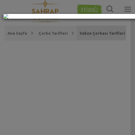
ZEYTİNYAĞI
Ana Sayfa
Çorba Tarifleri
Sebze Çorbası Tarifleri