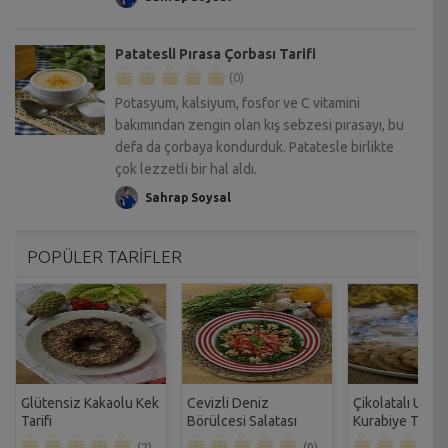
Patatesli Pırasa Çorbası Tarifi
(0)
Potasyum, kalsiyum, fosfor ve C vitamini
bakımından zengin olan kış sebzesi pırasayı, bu
defa da çorbaya kondurduk. Patatesle birlikte
çok lezzetli bir hal aldı.
Sahrap Soysal
POPÜLER TARİFLER
Glütensiz Kakaolu Kek
Cevizli Deniz
Çikolatalı Unsu
Tarifi
Börülcesi Salatası
Kurabiye Tarifi
Tarifi
(2)
(0)