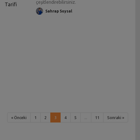
çeşitlendirebilirsiniz.
Sahrap Soysal
« Önceki
1
2
3
4
5
...
11
Sonraki »