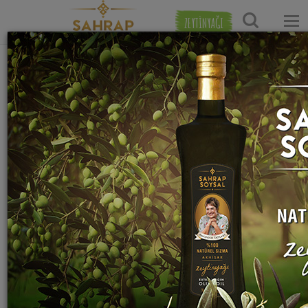
ZEYTİNYAĞI
Ana Sayfa
Çorba Tarifleri
Sebze Çorbası Tarifleri