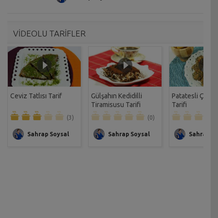
VİDEOLU TARİFLER
Ceviz Tatlısı Tarif
Gülşahın Kedidilli
Patatesli Çıtır 
Tiramisusu Tarifi
Tarifi
(3)
(0)
Sahrap Soysal
Sahrap Soysal
Sahrap So