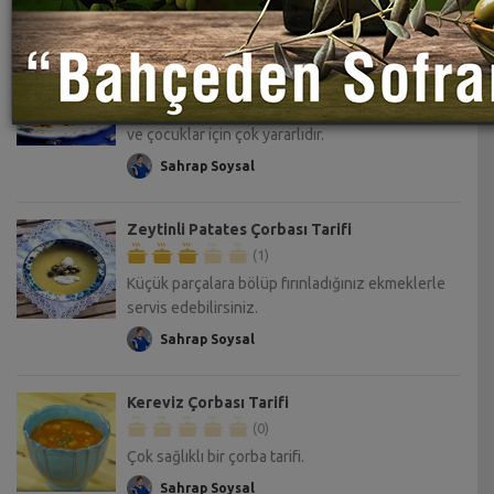
Ispanak Çorbası Tarifi
(0)
Bu leziz ve çok sevilen çorba, özellikle hastalar
ve çocuklar için çok yararlıdır.
Sahrap Soysal
Zeytinli Patates Çorbası Tarifi
(1)
Küçük parçalara bölüp fırınladığınız ekmeklerle
servis edebilirsiniz.
Sahrap Soysal
Kereviz Çorbası Tarifi
(0)
Çok sağlıklı bir çorba tarifi.
Sahrap Soysal