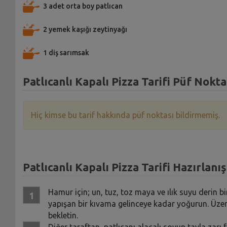
3 adet orta boy patlıcan
2 yemek kaşığı zeytinyağı
1 diş sarımsak
Patlıcanlı Kapalı Pizza Tarifi Püf Nokta
Hiç kimse bu tarif hakkında püf noktası bildirmemiş.
Patlıcanlı Kapalı Pizza Tarifi Hazırlanış
Hamur için; un, tuz, toz maya ve ılık suyu derin
yapışan bir kıvama gelinceye kadar yoğurun. Üzer
bekletin.
Diğer taraftan, patlıcanı alacalı soyup tavla zar