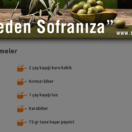
TARİFE PUAN VER
TARİFİ PAYLAŞ
TARİFİ
emeler
2 çay kaşığı kuru kekik
Kırmızı biber
1 çay kaşığı tuz
Karabiber
75 gr taze kaşar peyniri