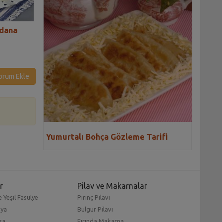
Adana
Köz Patlıcanlı Kıymalı Kebap
Çerkez Peynirli 
Tarifi
Pizza Tarifi
orum Ekle
Yumurtalı Bohça Gözleme Tarifi
r
Pilav ve Makarnalar
 Yeşil Fasulye
Pirinç Pilavı
mya
Bulgur Pilavı
sa
Fırında Makarna