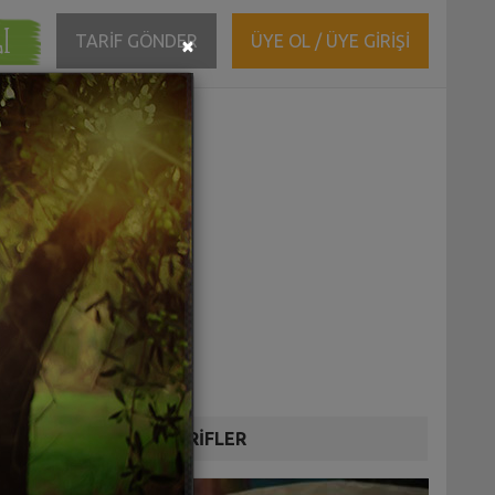
ĞI
Close
TARİF GÖNDER
ÜYE OL / ÜYE GİRİŞİ
×
DİĞER TARİFLER