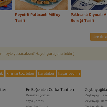
Peynirli Patlıcanlı Milföy
Patlıcanlı Kıymalı 
Tarifi
Böreği Tarifi
Sen de Y
 mi öyle yapacaksın? Haydi görüşünü bildir:)
ik
kırmızı toz biber
karabiber
kaşar peyniri
fler
En Beğenilen Çorba Tarifleri
Zeytinyağlıla
Domates Çorbası
Zeytinyağlı Taze
Yayla Çorbası
Zeytinyağlı Ba
İşkembe Çorbası
Zeytinyağlı Pıra