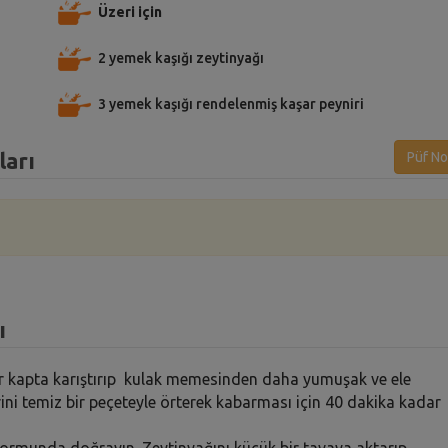
Üzeri için
2 yemek kaşığı zeytinyağı
3 yemek kaşığı rendelenmiş kaşar peyniri
ları
Püf No
ı
 bir kapta karıştırıp kulak memesinden daha yumuşak ve ele
ini temiz bir peçeteyle örterek kabarması için 40 dakika kadar
ı formunda doğrayın. Zeytinyağını küçük bir tavaya aktarıp