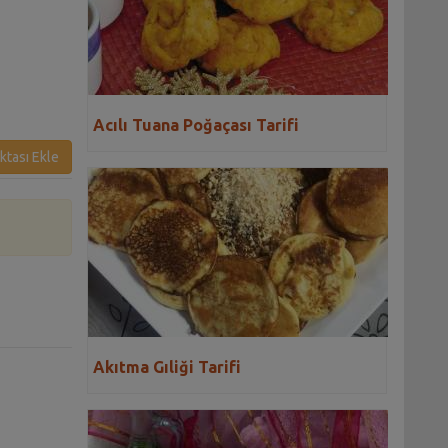
Acılı Tuana Poğaçası Tarifi
ktası Ekle
Akıtma Gıliği Tarifi