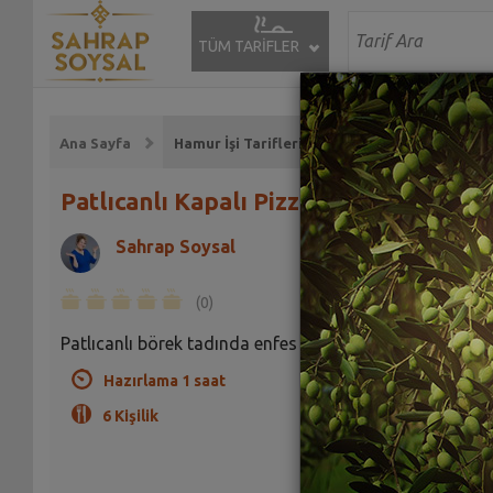
TÜM TARİFLER
Ana Sayfa
Hamur İşi Tarifleri
Patlıcanlı Kapalı Pizza Tarifi
Sahrap Soysal
(0)
Patlıcanlı börek tadında enfes bir pizza...
Hazırlama 1 saat
6 Kişilik