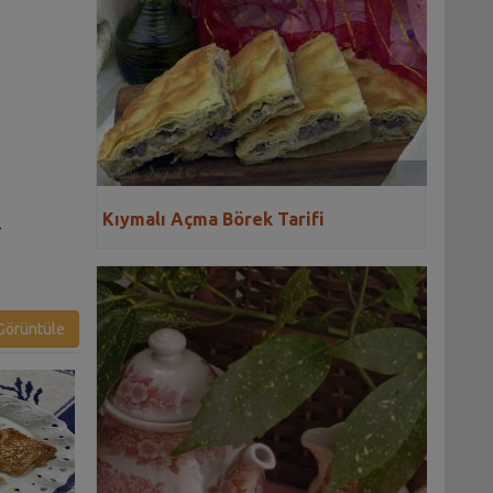
D
Kıymalı Açma Börek Tarifi
-
örüntüle