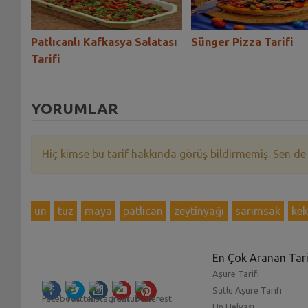
ı
Patlıcanlı Kafkasya Salatası
Sünger Pizza Tarifi
Tarifi
YORUMLAR
Hiç kimse bu tarif hakkında görüş bildirmemiş. Sen de
un
tuz
maya
patlıcan
zeytinyağı
sarımsak
kek
En Çok Aranan Tari
Aşure Tarifi
Sütlü Aşure Tarifi
Un Helvası