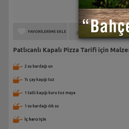
FAVORİLERİME EKLE
BEN DE YAPTIM
Patlıcanlı Kapalı Pizza Tarifi için Malz
2 su bardağı un
½ çay kaşığı tuz
1 tatlı kaşığı kuru toz maya
1 su bardağı ılık su
İç harcı için