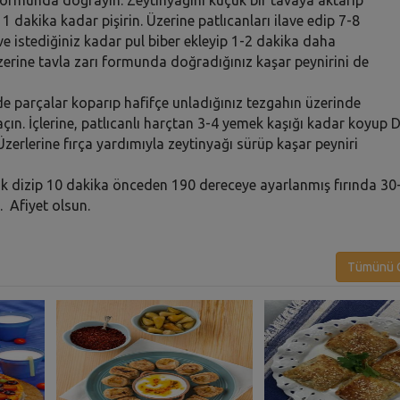
 dakika kadar pişirin. Üzerine patlıcanları ilave edip 7-8
ve istediğiniz kadar pul biber ekleyip 1-2 dakika daha
zerine tavla zarı formunda doğradığınız kaşar peynirini de
parçalar koparıp hafifçe unladığınız tezgahın üzerinde
n. İçlerine, patlıcanlı harçtan 3-4 yemek kaşığı kadar koyup 
Üzerlerine fırça yardımıyla zeytinyağı sürüp kaşar peyniri
larak dizip 10 dakika önceden 190 dereceye ayarlanmış fırında 30
. Afiyet olsun.
Tümünü G