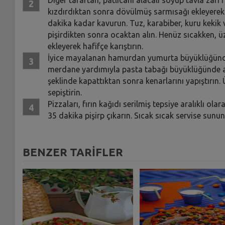
kızdırdıktan sonra dövülmüş sarmısağı ekleyerek 1
dakika kadar kavurun. Tuz, karabiber, kuru kekik 
pişirdikten sonra ocaktan alın. Henüz sıcakken, ü
ekleyerek hafifçe karıştırın.
İyice mayalanan hamurdan yumurta büyüklüğünde 
merdane yardımıyla pasta tabağı büyüklüğünde açı
şeklinde kapattıktan sonra kenarlarını yapıştırın. 
sepiştirin.
Pizzaları, fırın kağıdı serilmiş tepsiye aralıklı o
35 dakika pişirp çıkarın. Sıcak sıcak servise sunun
BENZER TARİFLER