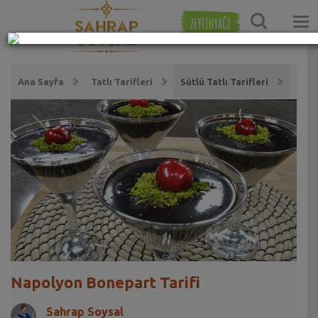
ZEYTİNYAĞI
Ana Sayfa
Tatlı Tarifleri
Sütlü Tatlı Tarifleri
Napolyon Bonepart Tarifi
Sahrap Soysal