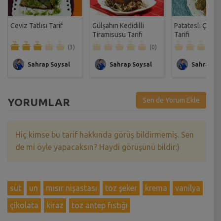
Ceviz Tatlısı Tarif
Gülşahın Kedidilli
Patatesli Çıtır 
Tiramisusu Tarifi
Tarifi
(3)
(0)
Sahrap Soysal
Sahrap Soysal
Sahrap So
YORUMLAR
Sen de Yorum Ekle
Hiç kimse bu tarif hakkında görüş bildirmemiş. Sen
de mi öyle yapacaksın? Haydi görüşünü bildir:)
süt
un
mısır nişastası
toz şeker
krema
vanilya
çikolata
kiraz
toz antep fıstığı