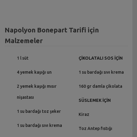
Napolyon Bonepart Tarifi için
Malzemeler
1 l süt
ÇİKOLATALI SOS İÇİN
4 yemek kaşığı un
1 su bardağı sıvı krema
2 yemek kaşığı mısır
160 gr damla çikolata
nişastası
SÜSLEMEK İÇİN
1 su bardağı toz şeker
Kiraz
1 su bardağı sıvı krema
Toz Antep fıstığı