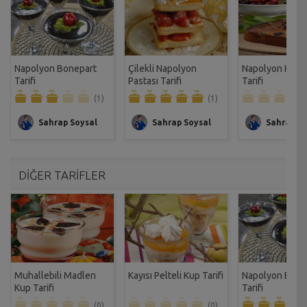
Napolyon Bonepart
Çilekli Napolyon
Napolyon Kirazl
Tarifi
Pastası Tarifi
Tarifi
(1)
(1)
Sahrap Soysal
Sahrap Soysal
Sahrap So
DİĞER TARİFLER
Muhallebili Madlen
Kayısı Pelteli Kup Tarifi
Napolyon Bone
Kup Tarifi
Tarifi
(0)
(0)