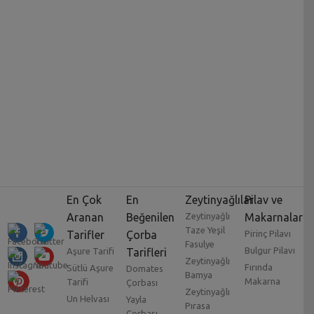
En Çok
En
Zeytinyağlılar
Pilav ve
Aranan
Beğenilen
Zeytinyağlı
Makarnalar
Taze Yeşil
Tarifler
Çorba
Pirinç Pilavı
Fasulye
Bulgur Pilavı
Aşure Tarifi
Tarifleri
Zeytinyağlı
Fırında
Sütlü Aşure
Domates
Bamya
Makarna
Tarifi
Çorbası
Zeytinyağlı
Un Helvası
Yayla
Pırasa
Çorbası