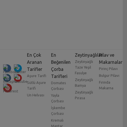
En Çok
En
Zeytinyağlılar
Pilav ve
Aranan
Beğenilen
Zeytinyağlı
Makarnalar
Taze Yeşil
Tarifler
Çorba
Pirinç Pilavı
Fasulye
Bulgur Pilavı
Aşure Tarifi
Tarifleri
Zeytinyağlı
Fırında
Sütlü Aşure
Domates
Bamya
Makarna
Tarifi
Çorbası
Zeytinyağlı
Un Helvası
Yayla
Pırasa
Çorbası
İşkembe
Çorbası
Kremalı
Mantar