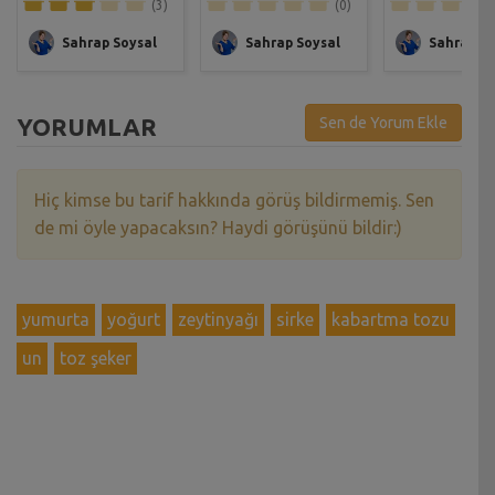
(3)
(0)
Sahrap Soysal
Sahrap Soysal
Sahrap So
YORUMLAR
Sen de Yorum Ekle
Hiç kimse bu tarif hakkında görüş bildirmemiş. Sen
de mi öyle yapacaksın? Haydi görüşünü bildir:)
yumurta
yoğurt
zeytinyağı
sirke
kabartma tozu
un
toz şeker