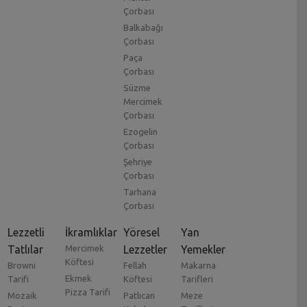
Çorbası
Balkabağı
Çorbası
Paça
Çorbası
Süzme
Mercimek
Çorbası
Ezogelin
Çorbası
Şehriye
Çorbası
Tarhana
Çorbası
Lezzetli
İkramlıklar
Yöresel
Yan
Tatlılar
Mercimek
Lezzetler
Yemekler
Köftesi
Browni
Fellah
Makarna
Ekmek
Tarifi
Köftesi
Tarifleri
Pizza Tarifi
Mozaik
Patlıcan
Meze