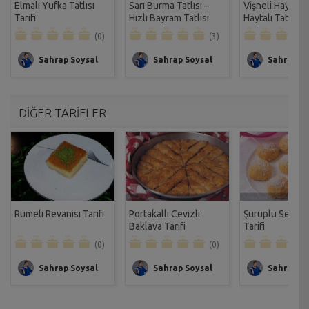
Elmalı Yufka Tatlısı
Sarı Burma Tatlısı –
Vişneli Haytayl
Tarifi
Hızlı Bayram Tatlısı
Haytalı Tatlısı Ta
Tarifi
(0)
(3)
Sahrap Soysal
Sahrap Soysal
Sahrap So
DİĞER TARİFLER
Rumeli Revanisi Tarifi
Portakallı Cevizli
Şuruplu Selanik 
Baklava Tarifi
Tarifi
(0)
(0)
Sahrap Soysal
Sahrap Soysal
Sahrap So