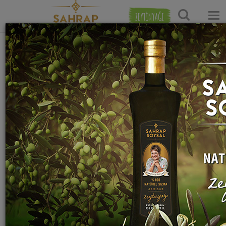
ZEYTİNYAĞI
Ana Sayfa
Tatlı Tarifleri
Şerbetli Tatlı Tarifleri