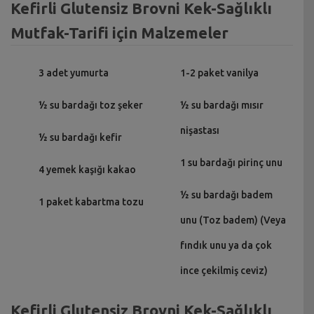
Kefirli Glutensiz Brovni Kek-Sağlıklı
Mutfak-Tarifi için Malzemeler
3 adet yumurta
1-2 paket vanilya
½ su bardağı toz şeker
½ su bardağı mısır
nişastası
½ su bardağı kefir
1 su bardağı pirinç unu
4 yemek kaşığı kakao
½ su bardağı badem
1 paket kabartma tozu
unu (Toz badem) (Veya
fındık unu ya da çok
ince çekilmiş ceviz)
Kefirli Glutensiz Brovni Kek-Sağlıklı