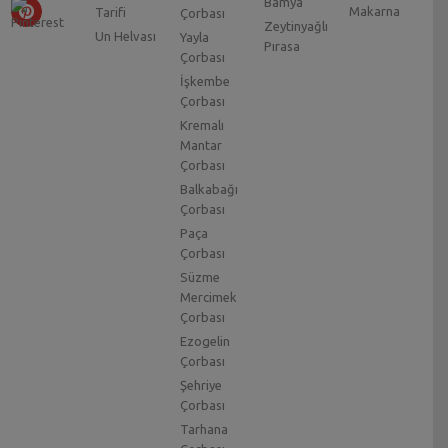
Bamya
Makarna
Tarifi
Çorbası
Zeytinyağlı
Un Helvası
Yayla
Pırasa
Çorbası
İşkembe
Çorbası
Kremalı
Mantar
Çorbası
Balkabağı
Çorbası
Paça
Çorbası
Süzme
Mercimek
Çorbası
Ezogelin
Çorbası
Şehriye
Çorbası
Tarhana