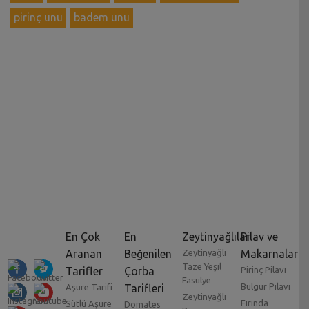
pirinç unu
badem unu
En Çok
En
Zeytinyağlılar
Pilav ve
Aranan
Beğenilen
Zeytinyağlı
Makarnalar
Taze Yeşil
Tarifler
Çorba
Pirinç Pilavı
Fasulye
Bulgur Pilavı
Aşure Tarifi
Tarifleri
Zeytinyağlı
Fırında
Sütlü Aşure
Domates