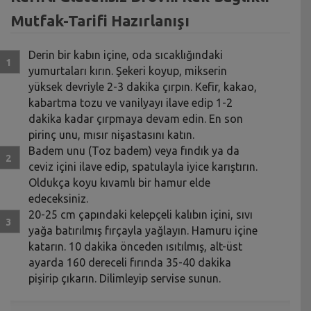
Mutfak-Tarifi Hazırlanışı
Derin bir kabın içine, oda sıcaklığındaki
yumurtaları kırın. Şekeri koyup, mikserin
yüksek devriyle 2-3 dakika çırpın. Kefir, kakao,
kabartma tozu ve vanilyayı ilave edip 1-2
dakika kadar çırpmaya devam edin. En son
pirinç unu, mısır nişastasını katın.
Badem unu (Toz badem) veya fındık ya da
ceviz içini ilave edip, spatulayla iyice karıştırın.
Oldukça koyu kıvamlı bir hamur elde
edeceksiniz.
20-25 cm çapındaki kelepçeli kalıbın içini, sıvı
yağa batırılmış fırçayla yağlayın. Hamuru içine
katarın. 10 dakika önceden ısıtılmış, alt-üst
ayarda 160 dereceli fırında 35-40 dakika
pişirip çıkarın. Dilimleyip servise sunun.