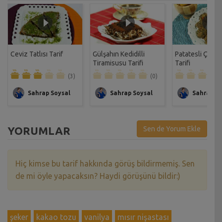
Ceviz Tatlısı Tarif
Gülşahın Kedidilli
Patatesli Çıtır 
Tiramisusu Tarifi
Tarifi
(3)
(0)
Sahrap Soysal
Sahrap Soysal
Sahrap So
YORUMLAR
Sen de Yorum Ekle
Hiç kimse bu tarif hakkında görüş bildirmemiş. Sen
de mi öyle yapacaksın? Haydi görüşünü bildir:)
şeker
kakao tozu
vanilya
mısır nişastası