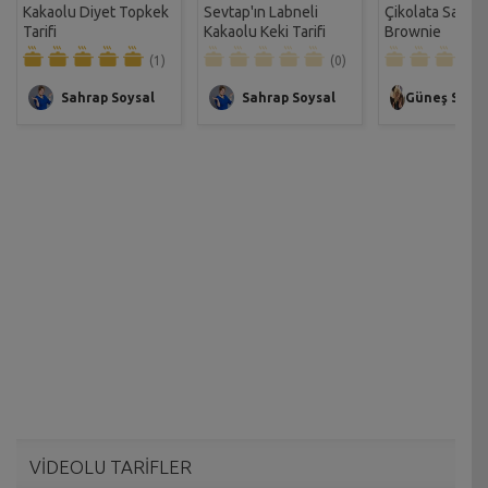
Kakaolu Diyet Topkek
Sevtap'ın Labneli
Çikolata Salçalı
Tarifi
Kakaolu Keki Tarifi
Brownie
(1)
(0)
Sahrap Soysal
Sahrap Soysal
Güneş Serpi
VİDEOLU TARİFLER