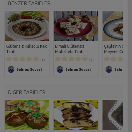
BENZER TARİFLER
Glütensiz Kakaolu Kek
Elmalı Glütensiz
Çağla'nın Glüte
Tarifi
Muhallebi Tarifi
Meyveli Crumb
Tatlısı Tarifi
(2)
(0)
Sahrap Soysal
Sahrap Soysal
Sahrap So
DİĞER TARİFLER