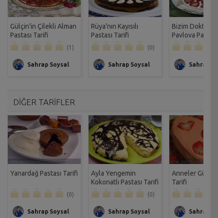
Gülçin’in Çilekli Alman
Rüya'nın Kayısılı
Bizim Doktoru
Pastası Tarifi
Pastası Tarifi
Pavlova Pastası 
(1)
(0)
Sahrap Soysal
Sahrap Soysal
Sahrap So
DİĞER TARİFLER
Yanardağ Pastası Tarifi
Ayla Yengemin
Anneler Günü K
Kokonatlı Pastası Tarifi
Tarifi
(0)
(0)
Sahrap Soysal
Sahrap Soysal
Sahrap So