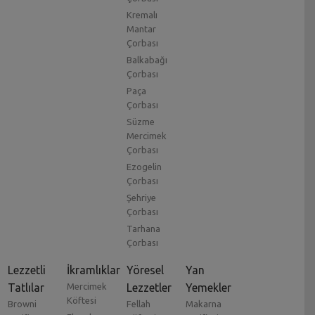
Kremalı
Mantar
Çorbası
Balkabağı
Çorbası
Paça
Çorbası
Süzme
Mercimek
Çorbası
Ezogelin
Çorbası
Şehriye
Çorbası
Tarhana
Çorbası
Lezzetli
İkramlıklar
Yöresel
Yan
Tatlılar
Mercimek
Lezzetler
Yemekler
Köftesi
Browni
Fellah
Makarna