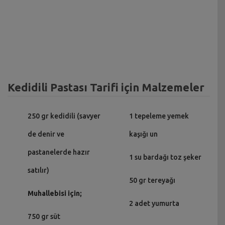
Kedidili Pastası Tarifi için Malzemeler
250 gr kedidili (savyer
1 tepeleme yemek
de denir ve
kaşığı un
pastanelerde hazır
1 su bardağı toz şeker
satılır)
50 gr tereyağı
Muhallebisi için;
2 adet yumurta
750 gr süt