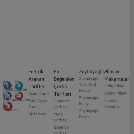
En Çok
En
Zeytinyağlılar
Pilav ve
Aranan
Beğenilen
Zeytinyağlı
Makarnalar
Taze Yeşil
Tarifler
Çorba
Pirinç Pilavı
Fasulye
Bulgur Pilavı
Aşure Tarifi
Tarifleri
Zeytinyağlı
Fırında
Sütlü Aşure
Domates
Bamya
Makarna
Tarifi
Çorbası
Zeytinyağlı
Un Helvası
Yayla
Pırasa
Çorbası
İşkembe
Çorbası