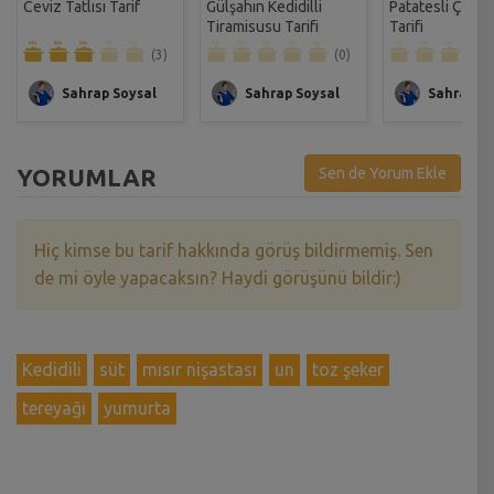
Ceviz Tatlısı Tarif
Gülşahın Kedidilli
Patatesli Çıtır 
Tiramisusu Tarifi
Tarifi
(3)
(0)
Sahrap Soysal
Sahrap Soysal
Sahrap So
YORUMLAR
Sen de Yorum Ekle
Hiç kimse bu tarif hakkında görüş bildirmemiş. Sen
de mi öyle yapacaksın? Haydi görüşünü bildir:)
Kedidili
süt
mısır nişastası
un
toz şeker
tereyağı
yumurta