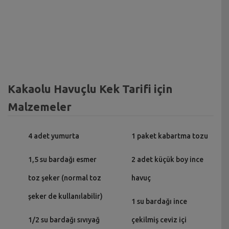
Kakaolu Havuçlu Kek Tarifi için
Malzemeler
4 adet yumurta
1 paket kabartma tozu
1,5 su bardağı esmer
2 adet küçük boy ince
toz şeker (normal toz
havuç
şeker de kullanılabilir)
1 su bardağı ince
1/2 su bardağı sıvıyağ
çekilmiş ceviz içi