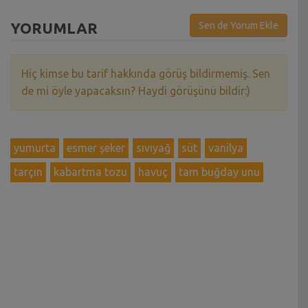
YORUMLAR
Sen de Yorum Ekle
Hiç kimse bu tarif hakkında görüş bildirmemiş. Sen
de mi öyle yapacaksın? Haydi görüşünü bildir:)
yumurta
esmer şeker
sıvıyağ
süt
vanilya
tarçın
kabartma tozu
havuç
tam buğday unu