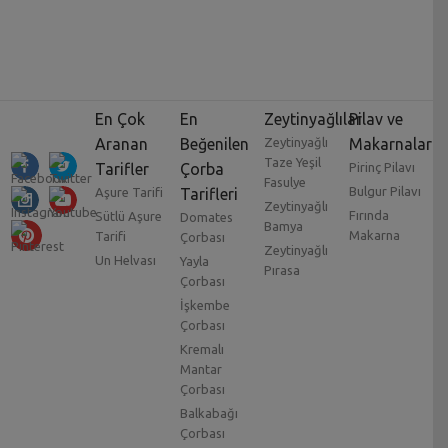
En Çok
En
Zeytinyağlılar
Pilav ve
Aranan
Beğenilen
Zeytinyağlı
Makarnalar
Taze Yeşil
Tarifler
Çorba
Pirinç Pilavı
Fasulye
Bulgur Pilavı
Aşure Tarifi
Tarifleri
Zeytinyağlı
Fırında
Sütlü Aşure
Domates
Bamya
Makarna
Tarifi
Çorbası
Zeytinyağlı
Un Helvası
Yayla
Pırasa
Çorbası
İşkembe
Çorbası
Kremalı
Mantar
Çorbası
Balkabağı
Çorbası