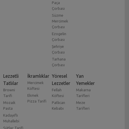
Paça
Çorbası
Süzme
Mercimek
Çorbası
Ezogelin
Çorbası
Şehriye
Çorbası
Tarhana
Çorbası
Lezzetli
İkramlıklar
Yöresel
Yan
Tatlılar
Mercimek
Lezzetler
Yemekler
Köftesi
Browni
Fellah
Makarna
Ekmek
Tarifi
Köftesi
Tarifleri
Pizza Tarifi
Mozaik
Patlıcan
Meze
Pasta
Kebabı
Tarifleri
Kadayıflı
Muhallebi
Sütlaç Tarifi