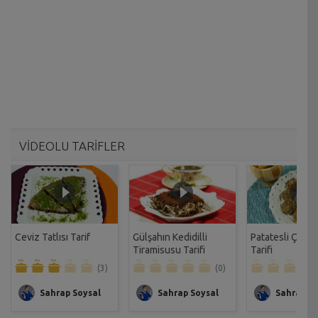
VİDEOLU TARİFLER
Ceviz Tatlısı Tarif
Gülşahın Kedidilli
Patatesli Çıtır 
Tiramisusu Tarifi
Tarifi
(3)
(0)
Sahrap Soysal
Sahrap Soysal
Sahrap So