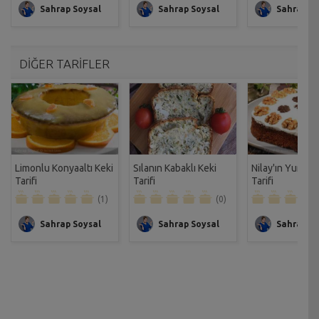
Sahrap Soysal
Sahrap Soysal
Sahrap So
DİĞER TARİFLER
Limonlu Konyaaltı Keki
Sılanın Kabaklı Keki
Nilay'ın Yunan 
Tarifi
Tarifi
Tarifi
(1)
(0)
Sahrap Soysal
Sahrap Soysal
Sahrap So