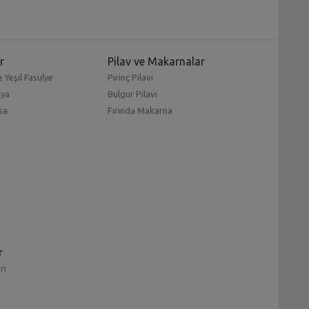
r
Pilav ve Makarnalar
 Yeşil Fasulye
Pirinç Pilavı
mya
Bulgur Pilavı
sa
Fırında Makarna
r
ri