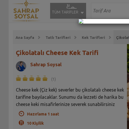
TÜM TARİFLER
Ana Sayfa
Tatlı Tarifleri
Kek Tarifleri
Çikola
Çikolatalı Cheese Kek Tarifi
Sahrap Soysal
(1)
Cheese kek (Çiz kek) severler bu çikolatalı cheese kek
tarifine bayılacaklar. Sunumu da lezzeti de harika bu
cheese keki misafirlerinize severek sunabilirsiniz
Hazırlama 1 saat
10 Kişilik