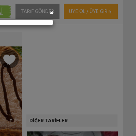
ĞI
Close
TARİF GÖNDER
ÜYE OL / ÜYE GİRİŞİ
×
DİĞER TARİFLER