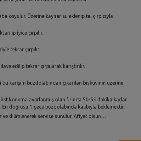
a koyulur. Üzerine kaynar su eklenip tel çırpıcıyla
rılıp iyice çırpılır.
yle tekrar çırpılır.
lave edilip tekrar çırpılarak karıştırılır.
 bu karışım buzdolabından çıkarılan bisküvinin üzerine
lt-üst konuma ayarlanmış olan fırında 50-55 dakika kadar
nir. En doğrusu 1 gece buzdolabında kalıbıyla beklemektir.
r ve dilimlenerek servise sunulur. Afiyet olsun…