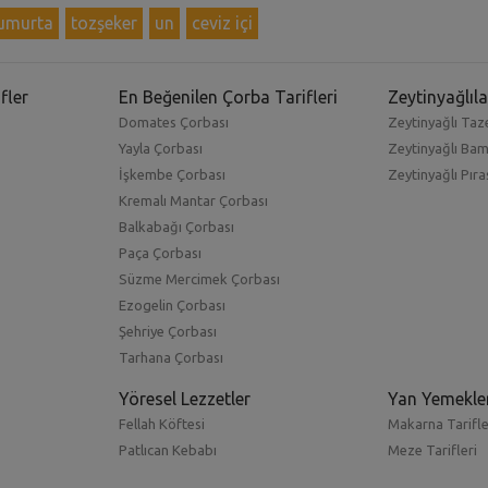
umurta
tozşeker
un
ceviz içi
fler
En Beğenilen Çorba Tarifleri
Zeytinyağlıla
Domates Çorbası
Zeytinyağlı Taze
Yayla Çorbası
Zeytinyağlı Ba
İşkembe Çorbası
Zeytinyağlı Pıra
Kremalı Mantar Çorbası
Balkabağı Çorbası
Paça Çorbası
Süzme Mercimek Çorbası
Ezogelin Çorbası
Şehriye Çorbası
Tarhana Çorbası
Yöresel Lezzetler
Yan Yemekle
Fellah Köftesi
Makarna Tarifle
Patlıcan Kebabı
Meze Tarifleri