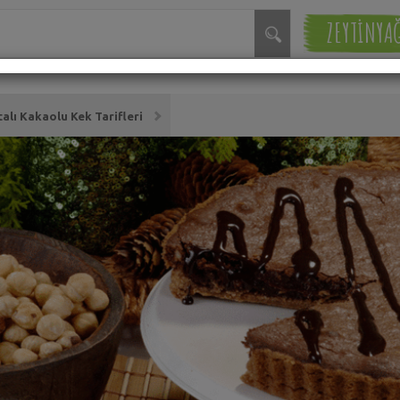
ZEYTİNYA
talı Kakaolu Kek Tarifleri