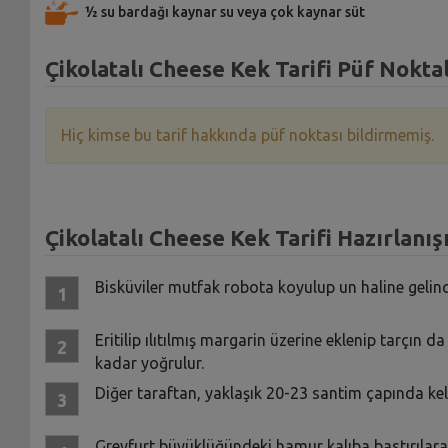
½ su bardağı kaynar su veya çok kaynar süt
Çikolatalı Cheese Kek Tarifi Püf Noktal
Hiç kimse bu tarif hakkında püf noktası bildirmemiş.
Çikolatalı Cheese Kek Tarifi Hazırlanış
Bisküviler mutfak robota koyulup un haline gelincey
Eritilip ılıtılmış margarin üzerine eklenip tarçın 
kadar yoğrulur.
Diğer taraftan, yaklaşık 20-23 santim çapında kele
Greyfurt büyüklüğündeki hamur kalıba bastırılarak 