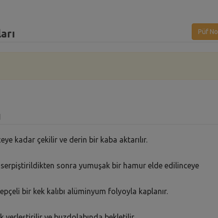
arı
Püf No
ı
e kadar çekilir ve derin bir kaba aktarılır.
da serpiştirildikten sonra yumuşak bir hamur elde edilinceye
pçeli bir kek kalıbı alüminyum folyoyla kaplanır.
yerleştirilir ve buzdolabında bekletilir.