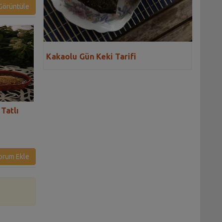
örüntüle
Kakaolu Gün Keki Tarifi
 Tatlı
Çikolatalı Asortik Pasta
Çikolatalı Kidony
Tarifi
Tarifi
orum Ekle