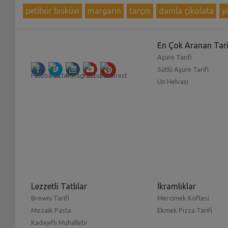
petibör bisküvi
margarin
tarçın
damla çikolata
y
En Çok Aranan Tari
Aşure Tarifi
Sütlü Aşure Tarifi
Un Helvası
Lezzetli Tatlılar
İkramlıklar
Browni Tarifi
Mercimek Köftesi
Mozaik Pasta
Ekmek Pizza Tarifi
Kadayıflı Muhallebi