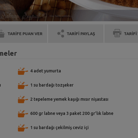
TARİFE PUAN VER
TARİFİ PAYLAŞ
TARİFİ
emeler
4 adet yumurta
ı
1 su bardağı tozşeker
2 tepeleme yemek kaşığı mısır nişastası
600 gr labne veya 3 paket 200 gr’lık labne
1 su bardağı çekilmiş ceviz içi