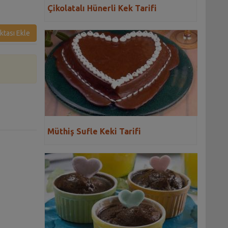
Çikolatalı Hünerli Kek Tarifi
ktası Ekle
Müthiş Sufle Keki Tarifi