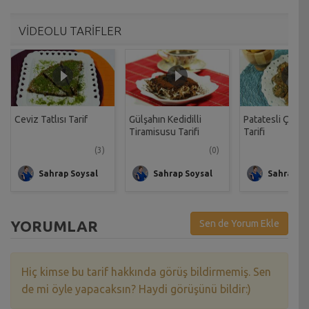
VİDEOLU TARİFLER
Ceviz Tatlısı Tarif
Gülşahın Kedidilli
Patatesli Çıtır 
Tiramisusu Tarifi
Tarifi
(3)
(0)
Sahrap Soysal
Sahrap Soysal
Sahrap So
YORUMLAR
Sen de Yorum Ekle
Hiç kimse bu tarif hakkında görüş bildirmemiş. Sen
de mi öyle yapacaksın? Haydi görüşünü bildir:)