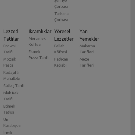
Şehriye
Çorbası
Tarhana
Çorbası
Lezzetli
İkramlıklar
Yöresel
Yan
Tatlılar
Mercimek
Lezzetler
Yemekler
Köftesi
Browni
Fellah
Makarna
Ekmek
Tarifi
Köftesi
Tarifleri
Pizza Tarifi
Mozaik
Patlıcan
Meze
Pasta
Kebabı
Tarifleri
Kadayıflı
Muhallebi
Sütlaç Tarifi
Islak Kek
Tarifi
Etimek
Tatlısı
Un
Kurabiyesi
İrmik