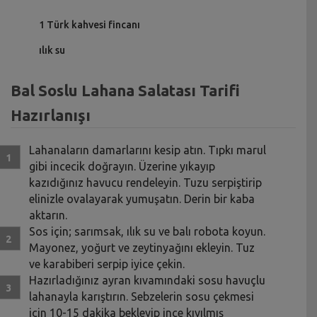
1 Türk kahvesi fincanı
ılık su
Bal Soslu Lahana Salatası Tarifi
Hazırlanışı
Lahanaların damarlarını kesip atın. Tıpkı marul
gibi incecik doğrayın. Üzerine yıkayıp
kazıdığınız havucu rendeleyin. Tuzu serpiştirip
elinizle ovalayarak yumuşatın. Derin bir kaba
aktarın.
Sos için; sarımsak, ılık su ve balı robota koyun.
Mayonez, yoğurt ve zeytinyağını ekleyin. Tuz
ve karabiberi serpip iyice çekin.
Hazırladığınız ayran kıvamındaki sosu havuçlu
lahanayla karıştırın. Sebzelerin sosu çekmesi
için 10-15 dakika bekleyip ince kıyılmış