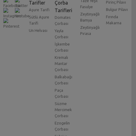
Taze Yeşil
Tarifler
Çorba
Pirinç Pilavı
Fasulye
Bulgur Pilavı
Aşure Tarifi
Tarifleri
Zeytinyağlı
Fırında
Sütlü Aşure
Domates
Bamya
Makarna
Tarifi
Çorbası
Zeytinyağlı
Un Helvası
Yayla
Pırasa
Çorbası
İşkembe
Çorbası
Kremalı
Mantar
Çorbası
Balkabağı
Çorbası
Paça
Çorbası
Süzme
Mercimek
Çorbası
Ezogelin
Çorbası