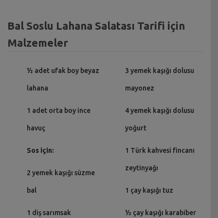
Bal Soslu Lahana Salatası Tarifi için
Malzemeler
½ adet ufak boy beyaz
3 yemek kaşığı dolusu
lahana
mayonez
1 adet orta boy ince
4 yemek kaşığı dolusu
havuç
yoğurt
Sos için:
1 Türk kahvesi fincanı
zeytinyağı
2 yemek kaşığı süzme
bal
1 çay kaşığı tuz
1 diş sarımsak
½ çay kaşığı karabiber