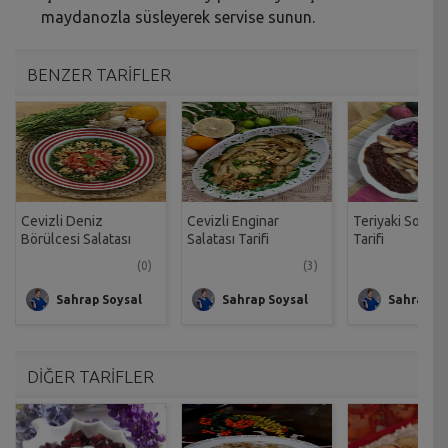
maydanozla süsleyerek servise sunun.
BENZER TARİFLER
Cevizli Deniz
Cevizli Enginar
Teriyaki Soslu 
Börülcesi Salatası
Salatası Tarifi
Tarifi
Tarifi
(0)
(3)
Sahrap Soysal
Sahrap Soysal
Sahrap So
DİĞER TARİFLER