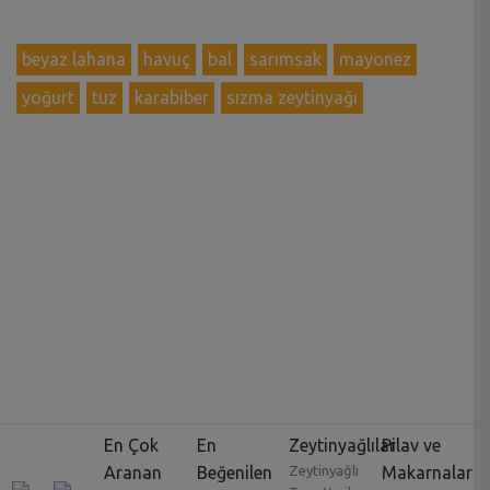
beyaz lahana
havuç
bal
sarımsak
mayonez
yoğurt
tuz
karabiber
sızma zeytinyağı
En Çok
En
Zeytinyağlılar
Pilav ve
Aranan
Beğenilen
Zeytinyağlı
Makarnalar