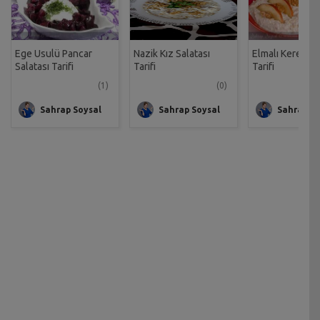
Ege Usulü Pancar
Nazik Kız Salatası
Elmalı Kereviz 
Salatası Tarifi
Tarifi
Tarifi
(1)
(0)
Sahrap Soysal
Sahrap Soysal
Sahrap So