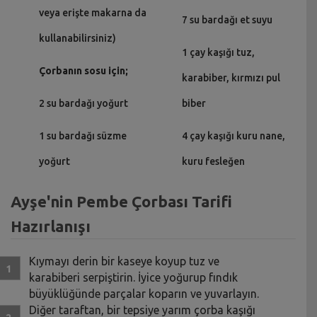
veya erişte makarna da
7 su bardağı et suyu
kullanabilirsiniz)
1 çay kaşığı tuz,
Çorbanın sosu için;
karabiber, kırmızı pul
2 su bardağı yoğurt
biber
1 su bardağı süzme
4 çay kaşığı kuru nane,
yoğurt
kuru fesleğen
Ayşe'nin Pembe Çorbası Tarifi
Hazırlanışı
Kıymayı derin bir kaseye koyup tuz ve
karabiberi serpiştirin. İyice yoğurup fındık
büyüklüğünde parçalar koparın ve yuvarlayın.
Diğer taraftan, bir tepsiye yarım çorba kaşığı