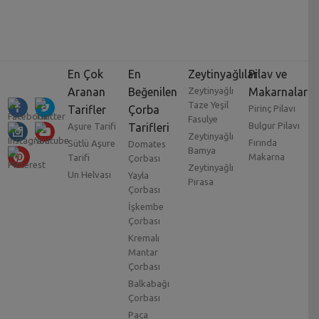
En Çok
En
Zeytinyağlılar
Pilav ve
Aranan
Beğenilen
Zeytinyağlı
Makarnalar
Taze Yeşil
Tarifler
Çorba
Pirinç Pilavı
Fasulye
Bulgur Pilavı
Aşure Tarifi
Tarifleri
Zeytinyağlı
Fırında
Sütlü Aşure
Domates
Bamya
Makarna
Tarifi
Çorbası
Zeytinyağlı
Un Helvası
Yayla
Pırasa
Çorbası
İşkembe
Çorbası
Kremalı
Mantar
Çorbası
Balkabağı
Çorbası
Paça