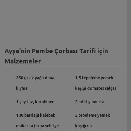
Ayşe'nin Pembe Çorbası Tarifi için
Malzemeler
250 gr az yağlı dana
1,5 tepeleme yemek
kıyma
kaşığı domates salçası
1 çay tuz, karabiber
2 adet yumurta
1 su bardağı kelebek
2 tepeleme yemek
makarna (arpa şehriye
kaşığı un