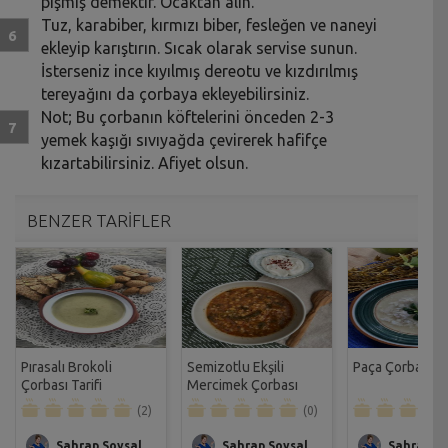
pişmiş demektir. Ocaktan alın.
Tuz, karabiber, kırmızı biber, fesleğen ve naneyi
ekleyip karıştırın. Sıcak olarak servise sunun.
İsterseniz ince kıyılmış dereotu ve kızdırılmış
tereyağını da çorbaya ekleyebilirsiniz.
Not; Bu çorbanın köftelerini önceden 2-3
yemek kaşığı sıvıyağda çevirerek hafifçe
kızartabilirsiniz. Afiyet olsun.
BENZER TARİFLER
Pırasalı Brokoli
Semizotlu Ekşili
Paça Çorbası Ta
Çorbası Tarifi
Mercimek Çorbası
Tarifi
(2)
(0)
Sahrap Soysal
Sahrap Soysal
Sahrap So