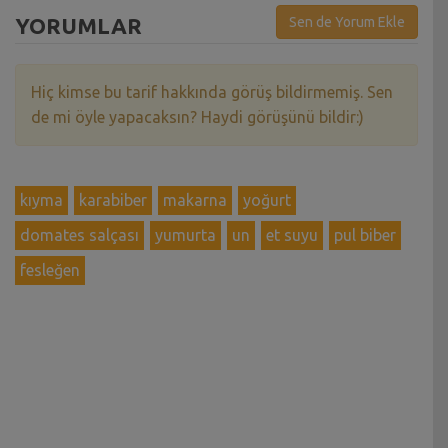
YORUMLAR
Sen de Yorum Ekle
Hiç kimse bu tarif hakkında görüş bildirmemiş. Sen
de mi öyle yapacaksın? Haydi görüşünü bildir:)
kıyma
karabiber
makarna
yoğurt
domates salçası
yumurta
un
et suyu
pul biber
fesleğen