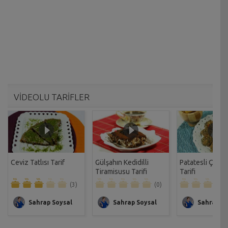
VİDEOLU TARİFLER
Ceviz Tatlısı Tarif
Gülşahın Kedidilli
Patatesli Çıtır 
Tiramisusu Tarifi
Tarifi
(3)
(0)
Sahrap Soysal
Sahrap Soysal
Sahrap So