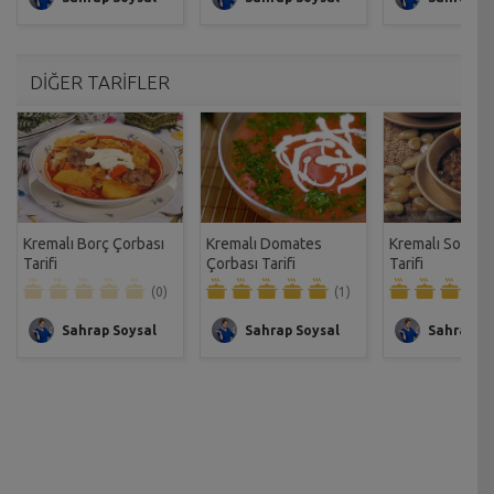
DİĞER TARİFLER
Kremalı Borç Çorbası
Kremalı Domates
Kremalı Soğan 
Tarifi
Çorbası Tarifi
Tarifi
(0)
(1)
Sahrap Soysal
Sahrap Soysal
Sahrap So