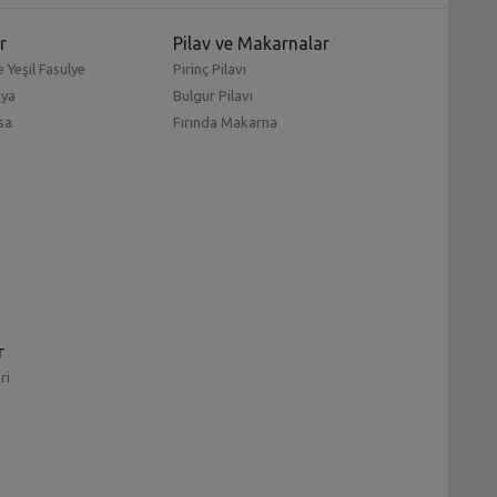
r
Pilav ve Makarnalar
 Yeşil Fasulye
Pirinç Pilavı
mya
Bulgur Pilavı
sa
Fırında Makarna
r
ri