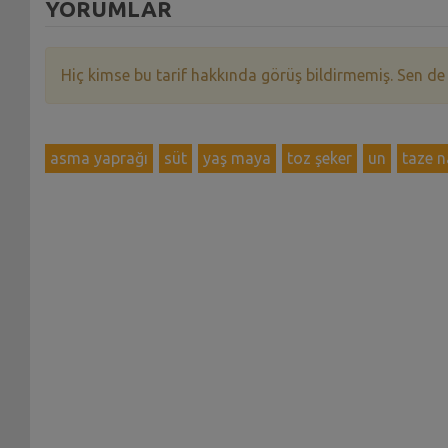
YORUMLAR
Hiç kimse bu tarif hakkında görüş bildirmemiş. Sen de
asma yaprağı
süt
yaş maya
toz şeker
un
taze 