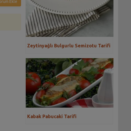
orum Ekle
Zeytinyağlı Bulgurlu Semizotu Tarifi
Kabak Pabucaki Tarifi