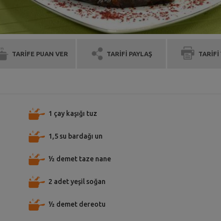
TARİFE PUAN VER
TARİFİ PAYLAŞ
TARİFİ
1 çay kaşığı tuz
1,5 su bardağı un
½ demet taze nane
2 adet yeşil soğan
½ demet dereotu