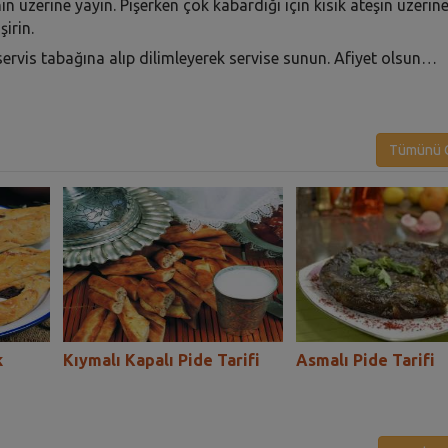
 üzerine yayın. Pişerken çok kabardığı için kısık ateşin üzerin
irin.
e servis tabağına alıp dilimleyerek servise sunun. Afiyet olsun…
Tümünü G
k
Kıymalı Kapalı Pide Tarifi
Asmalı Pide Tarifi