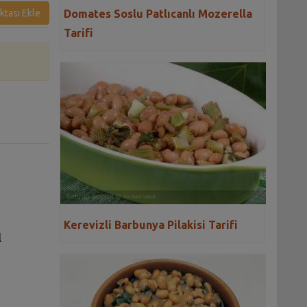
Domates Soslu Patlıcanlı Mozerella
ktası Ekle
Tarifi
Kerevizli Barbunya Pilakisi Tarifi
l