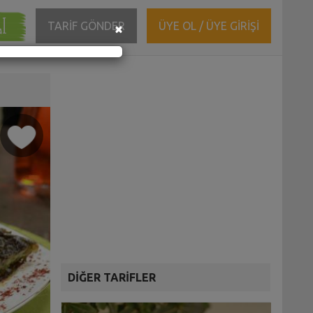
ĞI
Close
TARİF GÖNDER
ÜYE OL / ÜYE GİRİŞİ
×
DİĞER TARİFLER