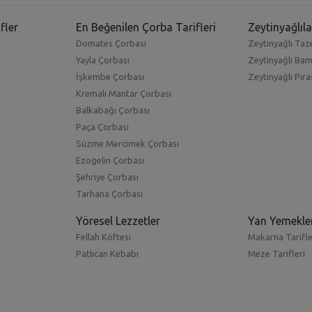
fler
En Beğenilen Çorba Tarifleri
Zeytinyağlıla
Domates Çorbası
Zeytinyağlı Taze
Yayla Çorbası
Zeytinyağlı Ba
İşkembe Çorbası
Zeytinyağlı Pıra
Kremalı Mantar Çorbası
Balkabağı Çorbası
Paça Çorbası
Süzme Mercimek Çorbası
Ezogelin Çorbası
Şehriye Çorbası
Tarhana Çorbası
Yöresel Lezzetler
Yan Yemekle
Fellah Köftesi
Makarna Tarifle
Patlıcan Kebabı
Meze Tarifleri