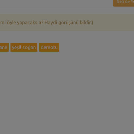
Sen de Y
 mi öyle yapacaksın? Haydi görüşünü bildir:)
nane
yeşil soğan
dereotu