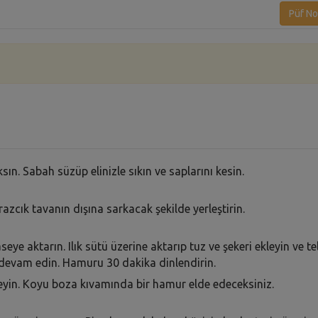
Püf No
n. Sabah süzüp elinizle sıkın ve saplarını kesin.
zcık tavanın dışına sarkacak şekilde yerleştirin.
eye aktarın. Ilık sütü üzerine aktarıp tuz ve şekeri ekleyin ve te
a devam edin. Hamuru 30 dakika dinlendirin.
leyin. Koyu boza kıvamında bir hamur elde edeceksiniz.