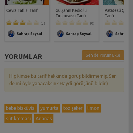
Ceviz Tatlısı Tarif
Gülşahın Kedidilli
Patatesli Çıtır 
Tiramisusu Tarifi
Tarifi
(3)
(0)
Sahrap Soysal
Sahrap Soysal
Sahrap So
YORUMLAR
Sen de Yorum Ekle
Hiç kimse bu tarif hakkında görüş bildirmemiş. Sen
de mi öyle yapacaksın? Haydi görüşünü bildir:)
bebe bisküvisi
yumurta
toz şeker
limon
süt kreması
Ananas