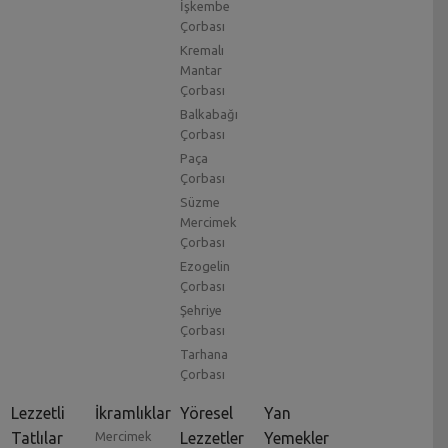
İşkembe
Çorbası
Kremalı
Mantar
Çorbası
Balkabağı
Çorbası
Paça
Çorbası
Süzme
Mercimek
Çorbası
Ezogelin
Çorbası
Şehriye
Çorbası
Tarhana
Çorbası
Lezzetli
İkramlıklar
Yöresel
Yan
Tatlılar
Mercimek
Lezzetler
Yemekler