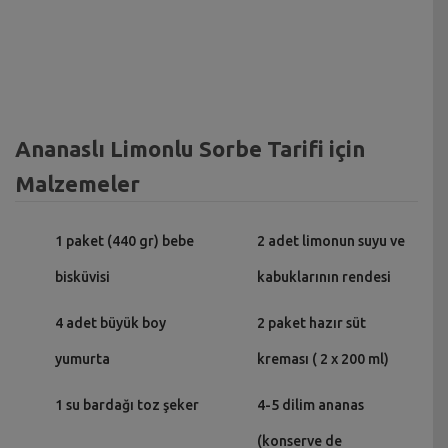
Ananaslı Limonlu Sorbe Tarifi için
Malzemeler
1 paket (440 gr) bebe
2 adet limonun suyu ve
bisküvisi
kabuklarının rendesi
4 adet büyük boy
2 paket hazır süt
yumurta
kreması ( 2 x 200 ml)
1 su bardağı toz şeker
4-5 dilim ananas
(konserve de