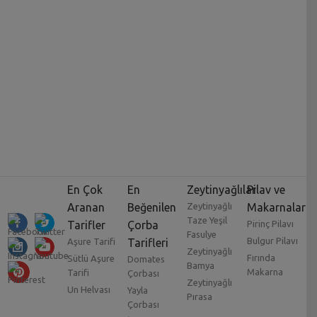
En Çok
En
Zeytinyağlılar
Pilav ve
Aranan
Beğenilen
Zeytinyağlı
Makarnalar
Taze Yeşil
Tarifler
Çorba
Pirinç Pilavı
Fasulye
Bulgur Pilavı
Aşure Tarifi
Tarifleri
Zeytinyağlı
Fırında
Sütlü Aşure
Domates
Bamya
Makarna
Tarifi
Çorbası
Zeytinyağlı
Un Helvası
Yayla
Pırasa
Çorbası