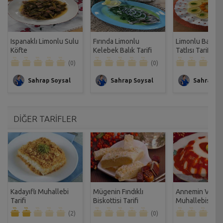
Ispanaklı Limonlu Sulu
Fırında Limonlu
Limonlu Bademl
Köfte
Kelebek Balık Tarifi
Tatlısı Tarifi
(0)
(0)
Sahrap Soysal
Sahrap Soysal
Sahrap So
DİĞER TARİFLER
Kadayıflı Muhallebi
Mügenin Fındıklı
Annemin Vişne
Tarifi
Biskottisi Tarifi
Muhallebisi Tari
(2)
(0)