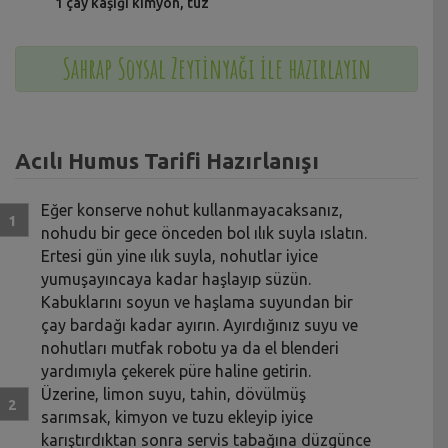
1 çay kaşığı kimyon, tuz
Sahrap Soysal Zeytinyağı ile hazırlayın
Acılı Humus Tarifi Hazırlanışı
Eğer konserve nohut kullanmayacaksanız,
nohudu bir gece önceden bol ılık suyla ıslatın.
Ertesi gün yine ılık suyla, nohutlar iyice
yumuşayıncaya kadar haşlayıp süzün.
Kabuklarını soyun ve haşlama suyundan bir
çay bardağı kadar ayırın. Ayırdığınız suyu ve
nohutları mutfak robotu ya da el blenderi
yardımıyla çekerek püre haline getirin.
Üzerine, limon suyu, tahin, dövülmüş
sarımsak, kimyon ve tuzu ekleyip iyice
karıştırdıktan sonra servis tabağına düzgünce