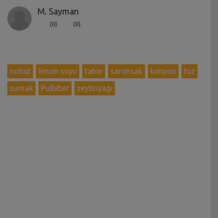
M. Sayman
(0)
(0)
nohut
limon suyu
tahin
sarımsak
kimyon
tuz
sumak
Pulbiber
zeytinyağı