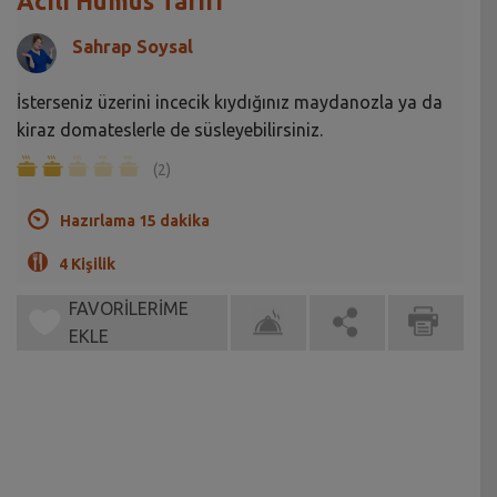
Acılı Humus Tarifi
Sahrap Soysal
İsterseniz üzerini incecik kıydığınız maydanozla ya da
kiraz domateslerle de süsleyebilirsiniz.
(2)
Hazırlama 15 dakika
4 Kişilik
FAVORİLERİME
EKLE