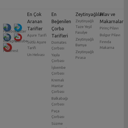
En Çok
En
Zeytinyağlılar
Pilav ve
Aranan
Beğenilen
Zeytinyağlı
Makarnalar
Taze Yeşil
Tarifler
Çorba
Pirinç Pilavı
Fasulye
Bulgur Pilavı
Aşure Tarifi
Tarifleri
Zeytinyağlı
Fırında
Sütlü Aşure
Domates
Bamya
Makarna
Tarifi
Çorbası
Zeytinyağlı
Un Helvası
Yayla
Pırasa
Çorbası
İşkembe
Çorbası
Kremalı
Mantar
Çorbası
Balkabağı
Çorbası
Paça
Çorbası
Süzme