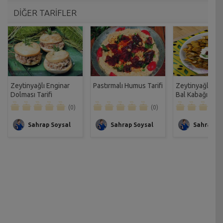
DİĞER TARİFLER
Zeytinyağlı Enginar
Pastırmalı Humus Tarifi
Zeytinyağlı Sum
Dolması Tarifi
Bal Kabağı Tarif
(0)
(0)
Sahrap Soysal
Sahrap Soysal
Sahrap So