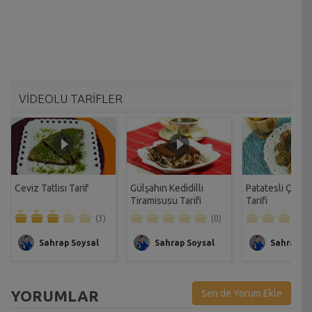
VİDEOLU TARİFLER
Ceviz Tatlısı Tarif
Gülşahın Kedidilli
Patatesli Çıtır 
Tiramisusu Tarifi
Tarifi
(3)
(0)
Sahrap Soysal
Sahrap Soysal
Sahrap So
YORUMLAR
Sen de Yorum Ekle