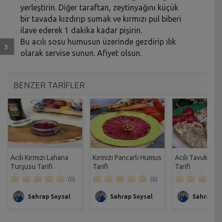
yerleştirin. Diğer taraftan, zeytinyağını küçük
bir tavada kızdırıp sumak ve kırmızı pul biberi
ilave ederek 1 dakika kadar pişirin.
Bu acılı sosu humusun üzerinde gezdirip ılık
olarak servise sunun. Afiyet olsun.
BENZER TARİFLER
Acılı Kırmızı Lahana
Kırmızı Pancarlı Humus
Acılı Tavuklu S
Turşusu Tarifi
Tarifi
Tarifi
(0)
(0)
Sahrap Soysal
Sahrap Soysal
Sahrap So