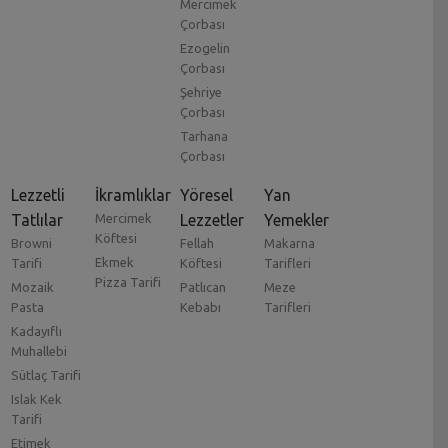
Mercimek
Çorbası
Ezogelin
Çorbası
Şehriye
Çorbası
Tarhana
Çorbası
Lezzetli
İkramlıklar
Yöresel
Yan
Tatlılar
Mercimek
Lezzetler
Yemekler
Köftesi
Browni
Fellah
Makarna
Ekmek
Tarifi
Köftesi
Tarifleri
Pizza Tarifi
Mozaik
Patlıcan
Meze
Pasta
Kebabı
Tarifleri
Kadayıflı
Muhallebi
Sütlaç Tarifi
Islak Kek
Tarifi
Etimek