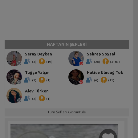
HAFTANIN ŞEFLERİ
Seray Baykan
Sahrap Soysal
(3)
(19)
(28)
(3183)
Tuğçe Yalçın
Hatice Uludağ Tok
(3)
(1)
(4)
(11)
Alev Türken
(2)
(1)
Tüm Şefleri Görüntüle