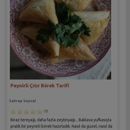
Peynirli Çıtır Börek Tarifi
Sahrap Soysal
(0)
Biraz tereyağı, daha fazla zeytinyağı... Baklava yufkasıyla
pratik bir peynirli börek hazırladık. Nasıl da güzel, nasıl da