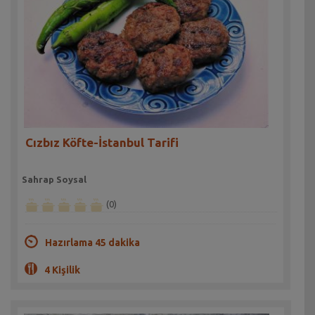
Cızbız Köfte-İstanbul Tarifi
Sahrap Soysal
(0)
Hazırlama 45 dakika
4 Kişilik