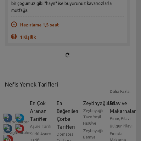
bir çoğumuz gibi "hayır" ise buyurunuz kavanozlarla
mutfağa.
Hazırlama 1,5 saat
1 Kişilik
Nefis Yemek Tarifleri
Daha Fazla..
Yemek tarifleri
yıllar geçtikçe zorunlu bir uğraş
En Çok
En
Zeytinyağlılar
Pilav ve
olmaktan çok uzaklaşmış, bir meslek dalı ve zevk işine
Aranan
Beğenilen
Zeytinyağlı
Makarnalar
dönüşmüştür. Yemek severler için
değişik yemek
Taze Yeşil
Tarifler
Çorba
Pirinç Pilavı
tarifleri
araştırmak ve bunları uygulamak adeta bir
Fasulye
Bulgur Pilavı
Aşure Tarifi
Tarifleri
tutkudur. Her ne kadar geniş ve çeşitli bir mutfağımız
Zeytinyağlı
Fırında
Sütlü Aşure
Domates
olsa da,
Dünya mutfakları
na da ilgi çoktur. Özellikle
Bamya
Makarna
Tarifi
Çorbası