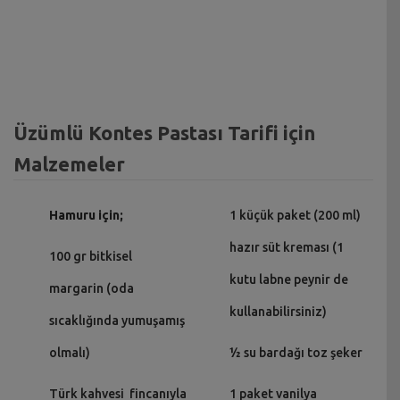
Üzümlü Kontes Pastası Tarifi için
Malzemeler
Hamuru için;
1 küçük paket (200 ml)
hazır süt kreması (1
100 gr bitkisel
kutu labne peynir de
margarin (oda
kullanabilirsiniz)
sıcaklığında yumuşamış
olmalı)
½ su bardağı toz şeker
Türk kahvesi fincanıyla
1 paket vanilya