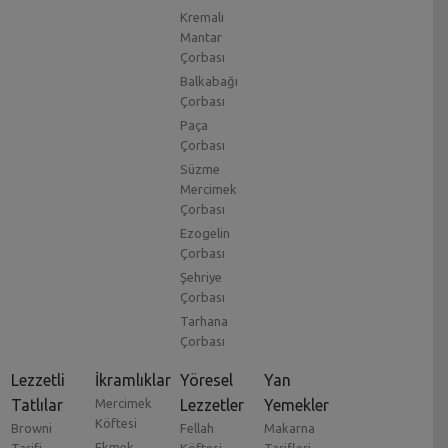
Kremalı
Mantar
Çorbası
Balkabağı
Çorbası
Paça
Çorbası
Süzme
Mercimek
Çorbası
Ezogelin
Çorbası
Şehriye
Çorbası
Tarhana
Çorbası
Lezzetli
İkramlıklar
Yöresel
Yan
Tatlılar
Mercimek
Lezzetler
Yemekler
Köftesi
Browni
Fellah
Makarna
Ekmek
Tarifi
Köftesi
Tarifleri