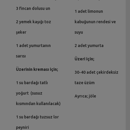
3 fincan dolusu un
1 adet limonun
2 yemek kaşığı toz
kabuğunun rendesi ve
şeker
suyu
1 adet yumurtanın
2 adet yumurta
sarısı
Üzeri için;
Üzerinin kreması için;
30-40 adet çekirdeksiz
1 su bardağı tatlı
taze üzüm
yoğurt (susuz
Ayrıca; jöle
kısmından kullanılacak)
1 su bardağı tuzsuz lor
peyniri