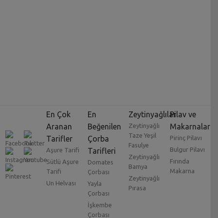
En Çok
En
Zeytinyağlılar
Pilav ve
Aranan
Beğenilen
Zeytinyağlı
Makarnalar
Taze Yeşil
Tarifler
Çorba
Pirinç Pilavı
Fasulye
Bulgur Pilavı
Aşure Tarifi
Tarifleri
Zeytinyağlı
Fırında
Sütlü Aşure
Domates
Bamya
Makarna
Tarifi
Çorbası
Zeytinyağlı
Un Helvası
Yayla
Pırasa
Çorbası
İşkembe
Çorbası