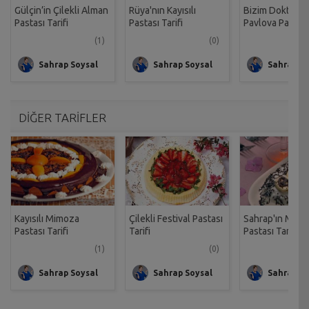
Gülçin’in Çilekli Alman
Rüya'nın Kayısılı
Bizim Doktoru
Pastası Tarifi
Pastası Tarifi
Pavlova Pastası 
(1)
(0)
Sahrap Soysal
Sahrap Soysal
Sahrap So
DİĞER TARİFLER
Kayısılı Mimoza
Çilekli Festival Pastası
Sahrap'ın Muzl
Pastası Tarifi
Tarifi
Pastası Tarifi
(1)
(0)
Sahrap Soysal
Sahrap Soysal
Sahrap So