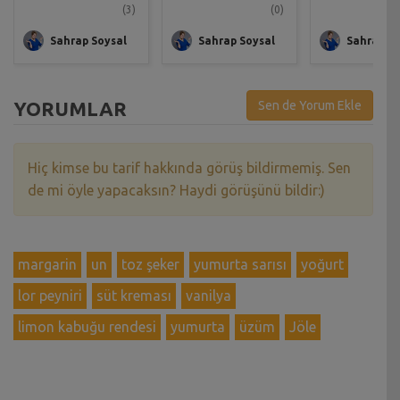
(3)
(0)
Sahrap Soysal
Sahrap Soysal
Sahrap So
YORUMLAR
Sen de Yorum Ekle
Hiç kimse bu tarif hakkında görüş bildirmemiş. Sen
de mi öyle yapacaksın? Haydi görüşünü bildir:)
margarin
un
toz şeker
yumurta sarısı
yoğurt
lor peyniri
süt kreması
vanilya
limon kabuğu rendesi
yumurta
üzüm
Jöle