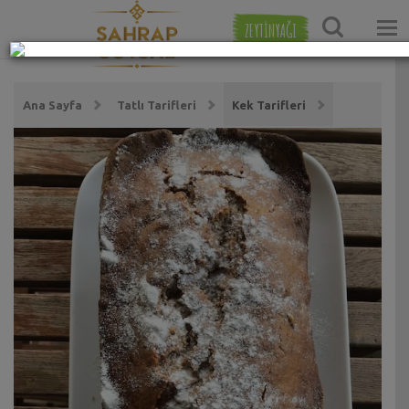
ZEYTİNYAĞI
Ana Sayfa
Tatlı Tarifleri
Kek Tarifleri