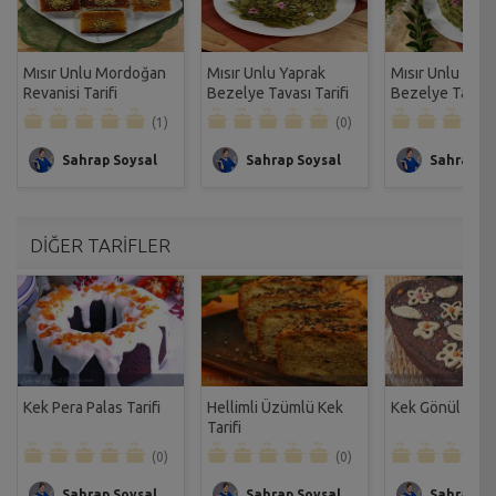
Mısır Unlu Mordoğan
Mısır Unlu Yaprak
Mısır Unlu Yapr
Revanisi Tarifi
Bezelye Tavası Tarifi
Bezelye Tarifi
(1)
(0)
Sahrap Soysal
Sahrap Soysal
Sahrap So
DİĞER TARİFLER
Kek Pera Palas Tarifi
Hellimli Üzümlü Kek
Kek Gönül Kuşu 
Tarifi
(0)
(0)
Sahrap Soysal
Sahrap Soysal
Sahrap So