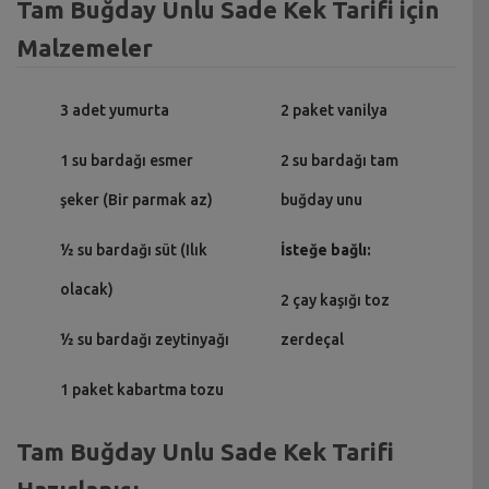
Tam Buğday Unlu Sade Kek Tarifi için
Malzemeler
3 adet yumurta
2 paket vanilya
1 su bardağı esmer
2 su bardağı tam
şeker (Bir parmak az)
buğday unu
½ su bardağı süt (Ilık
İsteğe bağlı:
olacak)
2 çay kaşığı toz
½ su bardağı zeytinyağı
zerdeçal
1 paket kabartma tozu
Tam Buğday Unlu Sade Kek Tarifi