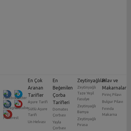
En Çok
En
Zeytinyağlılar
Pilav ve
Aranan
Beğenilen
Zeytinyağlı
Makarnalar
Taze Yeşil
Tarifler
Çorba
Pirinç Pilavı
Fasulye
Bulgur Pilavı
Aşure Tarifi
Tarifleri
Zeytinyağlı
Fırında
Sütlü Aşure
Domates
Bamya
Makarna
Tarifi
Çorbası
Zeytinyağlı
Un Helvası
Yayla
Pırasa
Çorbası