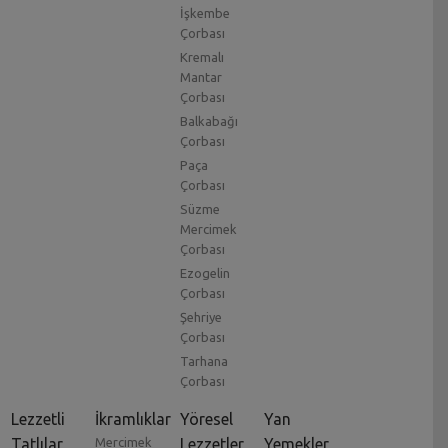
İşkembe
Çorbası
Kremalı
Mantar
Çorbası
Balkabağı
Çorbası
Paça
Çorbası
Süzme
Mercimek
Çorbası
Ezogelin
Çorbası
Şehriye
Çorbası
Tarhana
Çorbası
Lezzetli
İkramlıklar
Yöresel
Yan
Tatlılar
Mercimek
Lezzetler
Yemekler