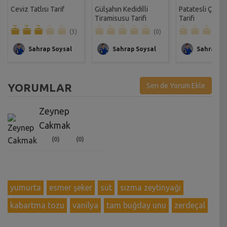
Ceviz Tatlısı Tarif
Gülşahın Kedidilli
Patatesli Çıtır 
Tiramisusu Tarifi
Tarifi
(3)
(0)
Sahrap Soysal
Sahrap Soysal
Sahrap So
YORUMLAR
Sen de Yorum Ekle
Zeynep
Cakmak
(0)
(0)
yumurta
esmer şeker
süt
sızma zeytinyağı
kabartma tozu
vanilya
tam buğday unu
zerdeçal